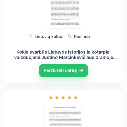
Lietuvių kalba
Rašiniai
Kokie svarbūs Lietuvos istorijos laikotarpiai
vaizduojami Justino Marcinkevičiaus dramoje
,,Mindaugas“ ir Icchoko Mero romane ,,Lygiosios
trunka akimirką“?
Peržiūrėti darbą