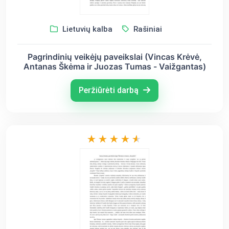
Lietuvių kalba
Rašiniai
Pagrindinių veikėjų paveikslai (Vincas Krėvė,
Antanas Škėma ir Juozas Tumas - Vaižgantas)
Peržiūrėti darbą