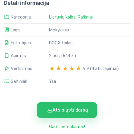
Detali informacija
Kategorija:
Lietuvių kalba
,
Rašiniai
Lygis:
Mokyklinis
Failo tipas:
DOCX failas
Apimtis:
2 psl., (644 ž.)
Vertinimas:
9.9 (4 atsiliepimai)
Šaltiniai:
Yra
Atsisiųsti darbą
Gauti nemokamai!