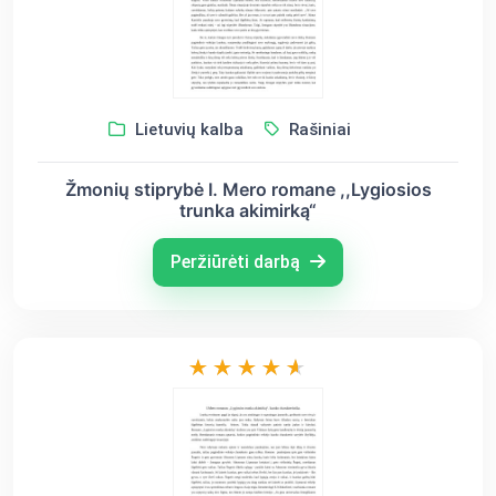
Lietuvių kalba
Rašiniai
Žmonių stiprybė I. Mero romane ,,Lygiosios
trunka akimirką“
Peržiūrėti darbą