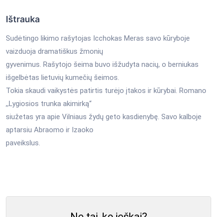
Ištrauka
Sudėtingo likimo rašytojas Icchokas Meras savo kūryboje
vaizduoja dramatiškus žmonių
gyvenimus. Rašytojo šeima buvo išžudyta nacių, o berniukas
išgelbėtas lietuvių kumečių šeimos.
Tokia skaudi vaikystės patirtis turėjo įtakos ir kūrybai. Romano
,,Lygiosios trunka akimirką“
siužetas yra apie Vilniaus žydų geto kasdienybę. Savo kalboje
aptarsiu Abraomo ir Izaoko
paveikslus.
Ne tai, ko ieškai?