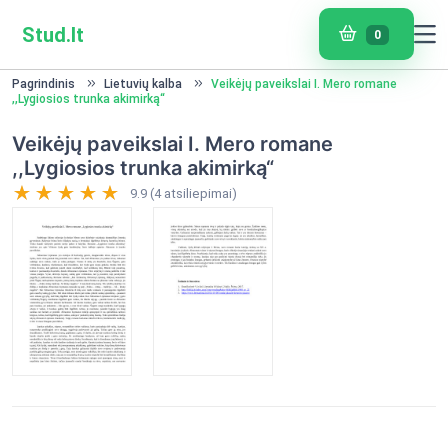
Stud.lt
0
Pagrindinis
Lietuvių kalba
Veikėjų paveikslai I. Mero romane
,,Lygiosios trunka akimirką“
Veikėjų paveikslai I. Mero romane
,,Lygiosios trunka akimirką“
9.9 (4 atsiliepimai)