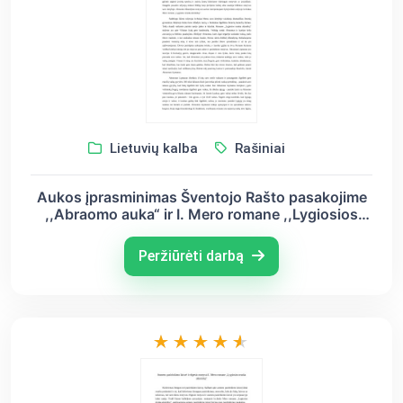
Lietuvių kalba
Rašiniai
Aukos įprasminimas Šventojo Rašto pasakojime
,,Abraomo auka“ ir I. Mero romane ,,Lygiosios
trunka akimirką“
Peržiūrėti darbą