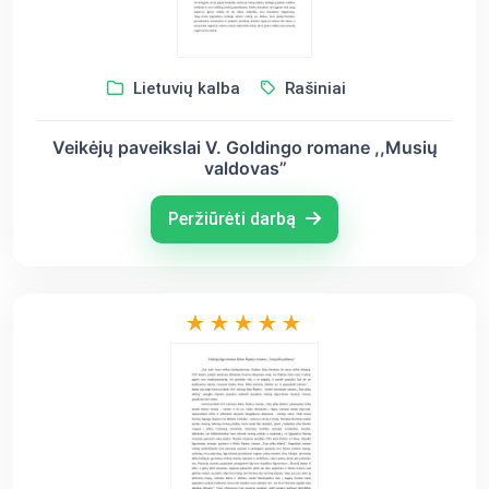
Lietuvių kalba
Rašiniai
Veikėjų paveikslai V. Goldingo romane ,,Musių
valdovas’’
Peržiūrėti darbą