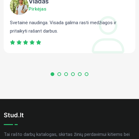
Vladas
Pirkėjas
Svetainė naudinga. Visada galima rasti medžiagos ir
pritaikyti rašant darbus.
Stud.lt
Tai rašto darbų katalogas, skirtas žinių perdavimui kitiems bei