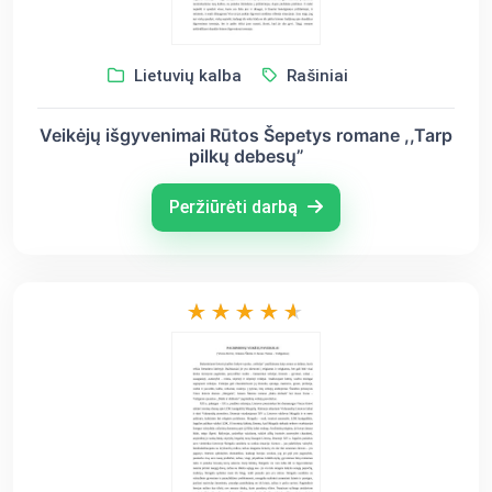
Lietuvių kalba
Rašiniai
Veikėjų išgyvenimai Rūtos Šepetys romane ,,Tarp
pilkų debesų”
Peržiūrėti darbą