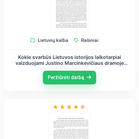
Lietuvių kalba
Rašiniai
Kokie svarbūs Lietuvos istorijos laikotarpiai
vaizduojami Justino Marcinkevičiaus dramoje
,,Mindaugas“ ir Icchoko Mero romane ,,Lygiosios
trunka akimirką“?
Peržiūrėti darbą