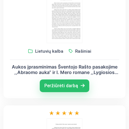
Lietuvių kalba
Rašiniai
Aukos įprasminimas Šventojo Rašto pasakojime
,,Abraomo auka“ ir I. Mero romane ,,Lygiosios
trunka akimirką“
Peržiūrėti darbą