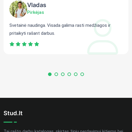
Vladas
Pirkėjas
Svetainė naudinga. Visada galima rasti medžiagos ir
pritaikyti rašant darbus.
Stud.lt
Tai rašto darbų katalogas, skirtas žinių perdavimui kitiems bei