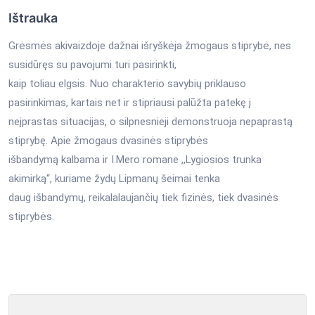
Ištrauka
Grėsmės akivaizdoje dažnai išryškėja žmogaus stiprybė, nes
susidūręs su pavojumi turi pasirinkti,
kaip toliau elgsis. Nuo charakterio savybių priklauso
pasirinkimas, kartais net ir stipriausi palūžta patekę į
neįprastas situacijas, o silpnesnieji demonstruoja nepaprastą
stiprybę. Apie žmogaus dvasinės stiprybės
išbandymą kalbama ir I.Mero romane ,,Lygiosios trunka
akimirką“, kuriame žydų Lipmanų šeimai tenka
daug išbandymų, reikalalaujančių tiek fizinės, tiek dvasinės
stiprybės.