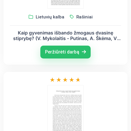
Lietuvių kalba
Rašiniai
Kaip gyvenimas išbando žmogaus dvasinę
stiprybę? (V. Mykolaitis - Putinas, A. Škėma, V.
Krėvė - Mickevičius)
Peržiūrėti darbą