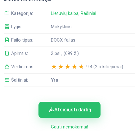
Kategorija:
Lietuvių kalba
,
Rašiniai
Lygis:
Mokyklinis
Failo tipas:
DOCX failas
Apimtis:
2 psl., (699 ž.)
Vertinimas:
9.4 (2 atsiliepimai)
Šaltiniai:
Yra
Atsisiųsti darbą
Gauti nemokamai!