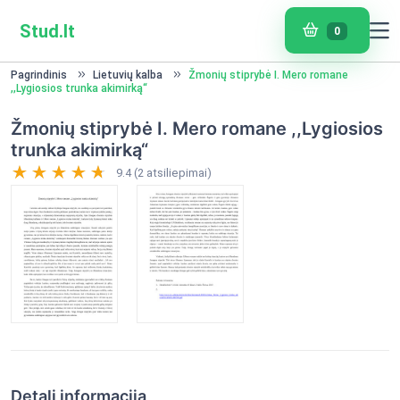
Stud.lt
0
Pagrindinis
Lietuvių kalba
Žmonių stiprybė I. Mero romane
,,Lygiosios trunka akimirką“
Žmonių stiprybė I. Mero romane ,,Lygiosios
trunka akimirką“
9.4 (2 atsiliepimai)
Detali informacija