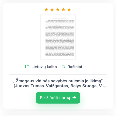
Lietuvių kalba
Rašiniai
,,Žmogaus vidinės savybės nulemia jo likimą”
(Juozas Tumas-Vaižgantas, Balys Sruoga, V.
Mykolaitis-Putinas)
Peržiūrėti darbą