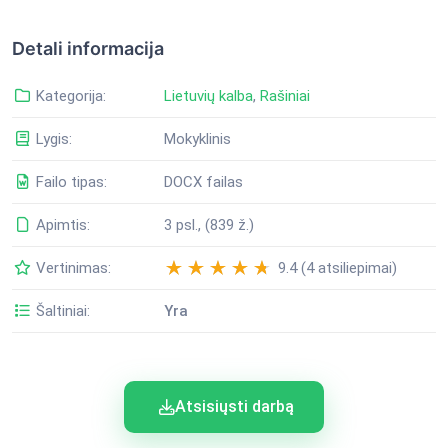
Detali informacija
Kategorija:
Lietuvių kalba
,
Rašiniai
Lygis:
Mokyklinis
Failo tipas:
DOCX failas
Apimtis:
3 psl., (839 ž.)
Vertinimas:
9.4 (4 atsiliepimai)
Šaltiniai:
Yra
Atsisiųsti darbą