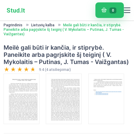
Stud.lt
0
Pagrindinis
Lietuvių kalba
Meilė gali būti ir kančia, ir stiprybė.
Paneikite arba pagrįskite šį teiginį ( V. Mykolaitis – Putinas, J. Tumas -
Vaižgantas)
Meilė gali būti ir kančia, ir stiprybė.
Paneikite arba pagrįskite šį teiginį ( V.
Mykolaitis – Putinas, J. Tumas - Vaižgantas)
9.4 (4 atsiliepimai)