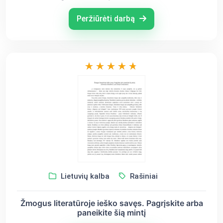
Peržiūrėti darbą
Lietuvių kalba
Rašiniai
Žmogus literatūroje ieško savęs. Pagrįskite arba
paneikite šią mintį