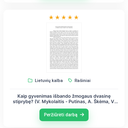
Lietuvių kalba
Rašiniai
Kaip gyvenimas išbando žmogaus dvasinę
stiprybę? (V. Mykolaitis - Putinas, A. Škėma, V.
Krėvė - Mickevičius)
Peržiūrėti darbą