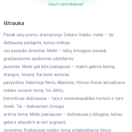
Gauti nemokamai!
Ištrauka
Pasak airių poeto, dramaturgo Oskaro Vaildo, meilė – tai
didžiausia paslaptis, kurios ieškojo
visi pasaulio išminčiai. Meilė – niūrų žmogaus pasaulį
gražiausiomis spalvomis užpildantis
jausmas. Meilė gali būti įvairiapusė – mylėti galima šeimą,
draugus, tėvynę. Kai kurie autoriai,
pavyzdžiui, Salomėja Nėris, Maironis, Vincas Krėvė aktualizavo
meilės tėvynei temą. Vis dėlto,
literatūroje dažniausia – tyra ir nesavanaudiška moters ir vyro
meilė. Tai – kiekvienam žmogui
artima tema. Meilė įvairiapusė – dažniausiai ji džiugina, tačiau
geba ir skaudinti ar net sugriauti
gyvenimą. Ryškiausiai meilės tema atskleidžiama Vinco