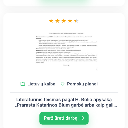
Lietuvių kalba
Pamokų planai
Literatūrinis teismas pagal H. Bolio apysaką
„Prarasta Katarinos Blum garbė arba kaip gali
atsirasti ir prie ko gali privesti prievarta“ Atviros
integruotos lietuvių kalbos, pilietiškumo pagrindų
Peržiūrėti darbą
pamokos 10 klasėje planas