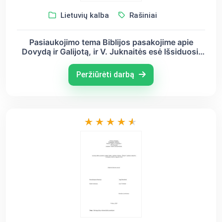
Lietuvių kalba
Rašiniai
Pasiaukojimo tema Biblijos pasakojime apie
Dovydą ir Galijotą, ir V. Juknaitės esė Išsiduosi.
Balsu
Peržiūrėti darbą