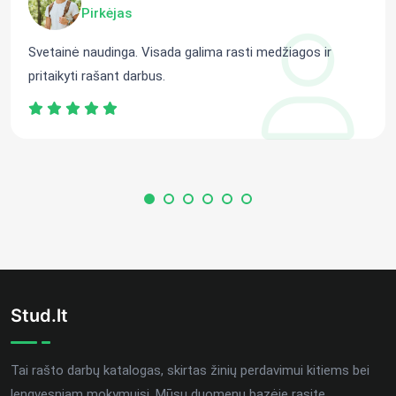
Pirkėjas
Svetainė naudinga. Visada galima rasti medžiagos ir
pritaikyti rašant darbus.
Stud.lt
Tai rašto darbų katalogas, skirtas žinių perdavimui kitiems bei
lengvesniam mokymuisi. Mūsų duomenų bazėje rasite