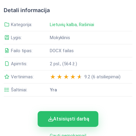
Detali informacija
Kategorija:
Lietuvių kalba
,
Rašiniai
Lygis:
Mokyklinis
Failo tipas:
DOCX failas
Apimtis:
2 psl., (564 ž.)
Vertinimas:
9.2 (6 atsiliepimai)
Šaltiniai:
Yra
Atsisiųsti darbą
Gauti nemokamai!