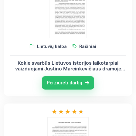
Lietuvių kalba
Rašiniai
Kokie svarbūs Lietuvos istorijos laikotarpiai
vaizduojami Justino Marcinkevičiaus dramoje
,,Mindaugas“ ir Icchoko Mero romane ,,Lygiosios
trunka akimirką“?
Peržiūrėti darbą