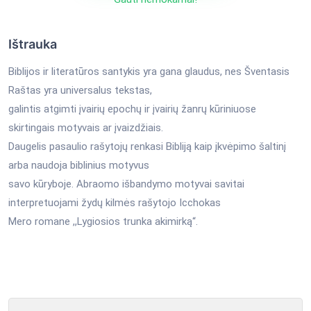
Ištrauka
Biblijos ir literatūros santykis yra gana glaudus, nes Šventasis
Raštas yra universalus tekstas,
galintis atgimti įvairių epochų ir įvairių žanrų kūriniuose
skirtingais motyvais ar įvaizdžiais.
Daugelis pasaulio rašytojų renkasi Bibliją kaip įkvėpimo šaltinį
arba naudoja biblinius motyvus
savo kūryboje. Abraomo išbandymo motyvai savitai
interpretuojami žydų kilmės rašytojo Icchokas
Mero romane ,,Lygiosios trunka akimirką“.