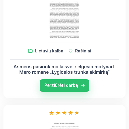
Lietuvių kalba
Rašiniai
Asmens pasirinkimo laisvė ir elgesio motyvai I.
Mero romane „Lygiosios trunka akimirką“
Peržiūrėti darbą