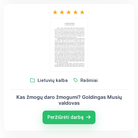
Lietuvių kalba
Rašiniai
Kas žmogų daro žmogumi? Goldingas Musių
valdovas
Peržiūrėti darbą