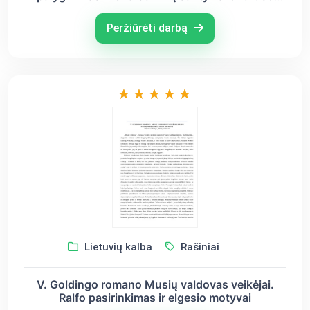
dramoje „Meilė, džiazas ir velnias“ ir V. Goldingo
„Musių valdovas“
Peržiūrėti darbą
Lietuvių kalba
Rašiniai
V. Goldingo romano Musių valdovas veikėjai.
Ralfo pasirinkimas ir elgesio motyvai