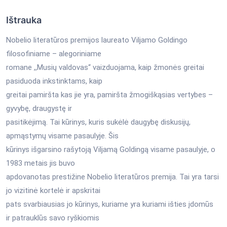
Ištrauka
Nobelio literatūros premijos laureato Viljamo Goldingo
filosofiniame – alegoriniame
romane ,,Musių valdovas“ vaizduojama, kaip žmonės greitai
pasiduoda inkstinktams, kaip
greitai pamiršta kas jie yra, pamiršta žmogiškąsias vertybes –
gyvybę, draugystę ir
pasitikėjimą. Tai kūrinys, kuris sukėlė daugybę diskusijų,
apmąstymų visame pasaulyje. Šis
kūrinys išgarsino rašytoją Viljamą Goldingą visame pasaulyje, o
1983 metais jis buvo
apdovanotas prestižine Nobelio literatūros premija. Tai yra tarsi
jo vizitinė kortelė ir apskritai
pats svarbiausias jo kūrinys, kuriame yra kuriami išties įdomūs
ir patrauklūs savo ryškiomis