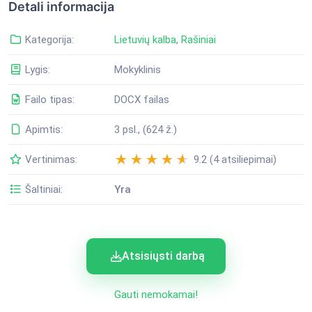
Detali informacija
Kategorija:
Lietuvių kalba
,
Rašiniai
Lygis:
Mokyklinis
Failo tipas:
DOCX failas
Apimtis:
3 psl., (624 ž.)
Vertinimas:
9.2 (4 atsiliepimai)
Šaltiniai:
Yra
Atsisiųsti darbą
Gauti nemokamai!