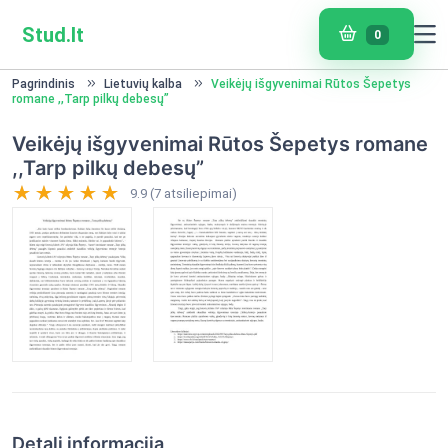
Stud.lt
0
Pagrindinis
Lietuvių kalba
Veikėjų išgyvenimai Rūtos Šepetys
romane ,,Tarp pilkų debesų”
Veikėjų išgyvenimai Rūtos Šepetys romane
,,Tarp pilkų debesų”
9.9 (7 atsiliepimai)
Detali informacija