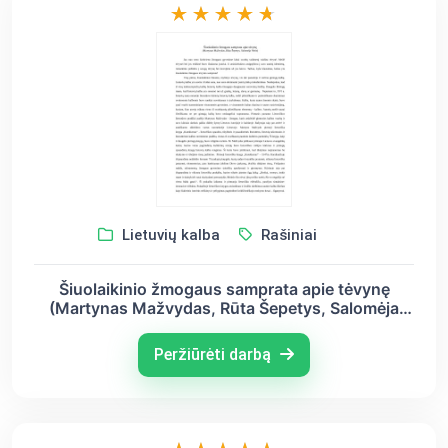
Lietuvių kalba
Rašiniai
Šiuolaikinio žmogaus samprata apie tėvynę
(Martynas Mažvydas, Rūta Šepetys, Salomėja
Nėris)
Peržiūrėti darbą