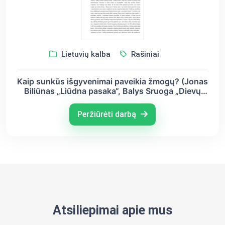
Lietuvių kalba
Rašiniai
Kaip sunkūs išgyvenimai paveikia žmogų? (Jonas
Biliūnas „Liūdna pasaka“, Balys Sruoga „Dievų
miškas“, Jurgis Savickis „Kova“)
Peržiūrėti darbą
Atsiliepimai apie mus