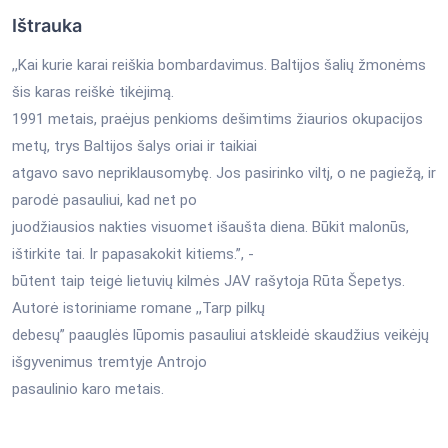
Ištrauka
,,Kai kurie karai reiškia bombardavimus. Baltijos šalių žmonėms
šis karas reiškė tikėjimą.
1991 metais, praėjus penkioms dešimtims žiaurios okupacijos
metų, trys Baltijos šalys oriai ir taikiai
atgavo savo nepriklausomybę. Jos pasirinko viltį, o ne pagiežą, ir
parodė pasauliui, kad net po
juodžiausios nakties visuomet išaušta diena. Būkit malonūs,
ištirkite tai. Ir papasakokit kitiems.”, -
būtent taip teigė lietuvių kilmės JAV rašytoja Rūta Šepetys.
Autorė istoriniame romane ,,Tarp pilkų
debesų” paauglės lūpomis pasauliui atskleidė skaudžius veikėjų
išgyvenimus tremtyje Antrojo
pasaulinio karo metais.