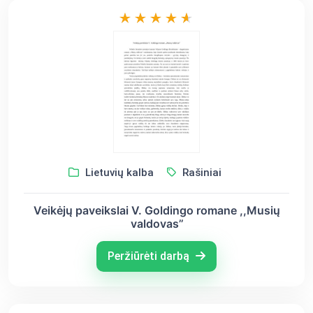
Lietuvių kalba
Rašiniai
Veikėjų paveikslai V. Goldingo romane ,,Musių
valdovas’’
Peržiūrėti darbą