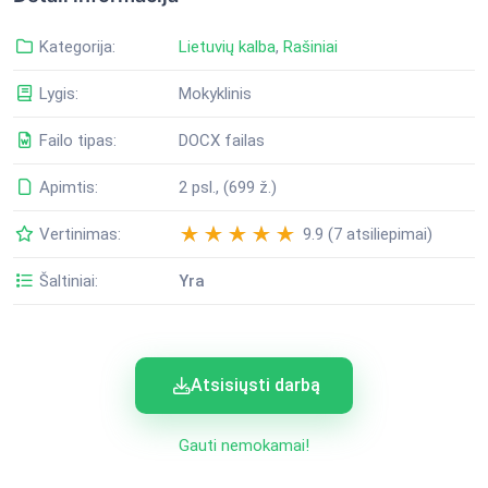
Kategorija:
Lietuvių kalba
,
Rašiniai
Lygis:
Mokyklinis
Failo tipas:
DOCX failas
Apimtis:
2 psl., (699 ž.)
Vertinimas:
9.9 (7 atsiliepimai)
Šaltiniai:
Yra
Atsisiųsti darbą
Gauti nemokamai!