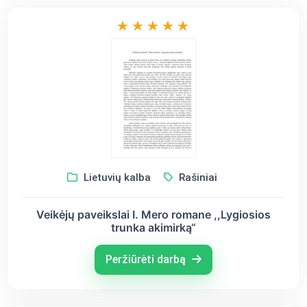
Lietuvių kalba
Rašiniai
Veikėjų paveikslai I. Mero romane ,,Lygiosios
trunka akimirką“
Peržiūrėti darbą