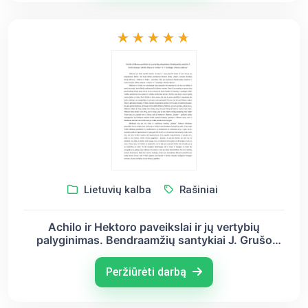
Lietuvių kalba
Rašiniai
Achilo ir Hektoro paveikslai ir jų vertybių
palyginimas. Bendraamžių santykiai J. Grušo
dramoje „Meilė, džiazas ir velnias“ ir V. Goldingo
„Musių valdovas“
Peržiūrėti darbą