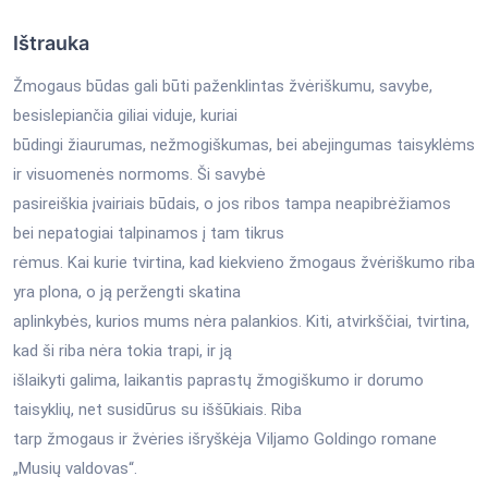
Ištrauka
Žmogaus būdas gali būti paženklintas žvėriškumu, savybe,
besislepiančia giliai viduje, kuriai
būdingi žiaurumas, nežmogiškumas, bei abejingumas taisyklėms
ir visuomenės normoms. Ši savybė
pasireiškia įvairiais būdais, o jos ribos tampa neapibrėžiamos
bei nepatogiai talpinamos į tam tikrus
rėmus. Kai kurie tvirtina, kad kiekvieno žmogaus žvėriškumo riba
yra plona, o ją peržengti skatina
aplinkybės, kurios mums nėra palankios. Kiti, atvirkščiai, tvirtina,
kad ši riba nėra tokia trapi, ir ją
išlaikyti galima, laikantis paprastų žmogiškumo ir dorumo
taisyklių, net susidūrus su iššūkiais. Riba
tarp žmogaus ir žvėries išryškėja Viljamo Goldingo romane
„Musių valdovas“.