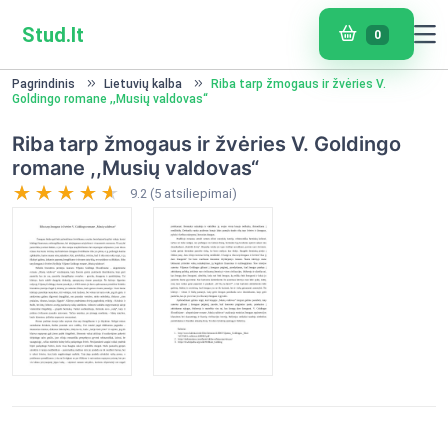
Stud.lt
0
Pagrindinis
Lietuvių kalba
Riba tarp žmogaus ir žvėries V.
Goldingo romane ,,Musių valdovas“
Riba tarp žmogaus ir žvėries V. Goldingo
romane ,,Musių valdovas“
9.2 (5 atsiliepimai)