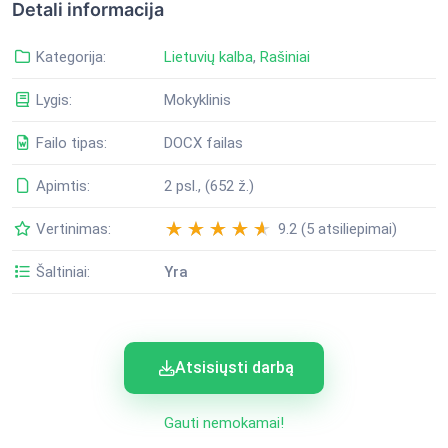
Detali informacija
Kategorija:
Lietuvių kalba
,
Rašiniai
Lygis:
Mokyklinis
Failo tipas:
DOCX failas
Apimtis:
2 psl., (652 ž.)
Vertinimas:
9.2 (5 atsiliepimai)
Šaltiniai:
Yra
Atsisiųsti darbą
Gauti nemokamai!