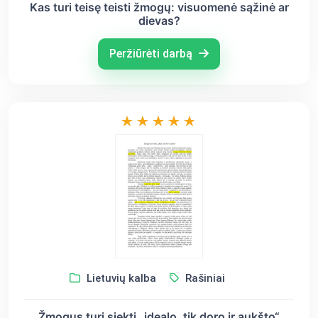
Kas turi teisę teisti žmogų: visuomenė sąžinė ar
dievas?
Peržiūrėti darbą
Lietuvių kalba
Rašiniai
Žmogus turi siekti „idealo, tik doro ir aukšto“