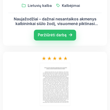
Lietuvių kalba
Kalbėjimai
Naujažodžiai – dažnai nesantaikos akmenys
kalbininkai siūlo žodį, visuomenė piktinasi
(kalbininkė J. Zabarskaitė). Pateikite tokių
nesantaikos pavyzdžių. Kuo ir kodėl jie neįtiko
Peržiūrėti darbą
visuomenei Sav