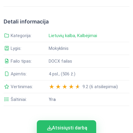
Detali informacija
Kategorija:
Lietuvių kalba
,
Kalbėjimai
Lygis:
Mokyklinis
Failo tipas:
DOCX failas
Apimtis:
4 psl., (506 ž.)
Vertinimas:
9.2 (6 atsiliepimai)
Šaltiniai:
Yra
Atsisiųsti darbą