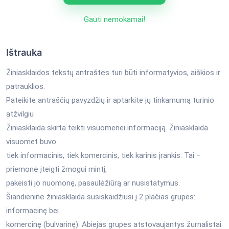
Gauti nemokamai!
Ištrauka
Žiniasklaidos tekstų antraštės turi būti informatyvios, aiškios ir
patrauklios.
Pateikite antraščių pavyzdžių ir aptarkite jų tinkamumą turinio
atžvilgiu
Žiniasklaida skirta teikti visuomenei informaciją. Žiniasklaida
visuomet buvo
tiek informacinis, tiek komercinis, tiek karinis įrankis. Tai –
priemonė įteigti žmogui mintį,
pakeisti jo nuomonę, pasaulėžiūrą ar nusistatymus.
Šiandieninė žiniasklaida susiskaidžiusi į 2 plačias grupes:
informacinę bei
komercinę (bulvarinę). Abiejas grupes atstovaujantys žurnalistai