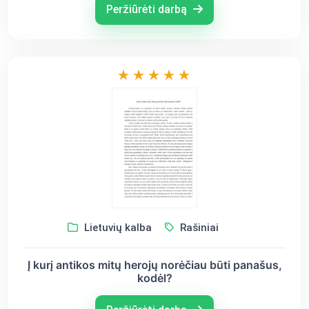
Peržiūrėti darbą
Lietuvių kalba
Rašiniai
Į kurį antikos mitų herojų norėčiau būti panašus,
kodėl?