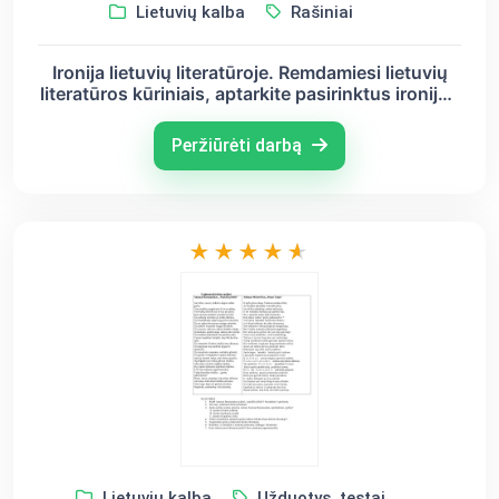
Lietuvių kalba
Rašiniai
Ironija lietuvių literatūroje. Remdamiesi lietuvių
literatūros kūriniais, aptarkite pasirinktus ironijos
pavyzdžius.
Peržiūrėti darbą
Lietuvių kalba
Užduotys, testai