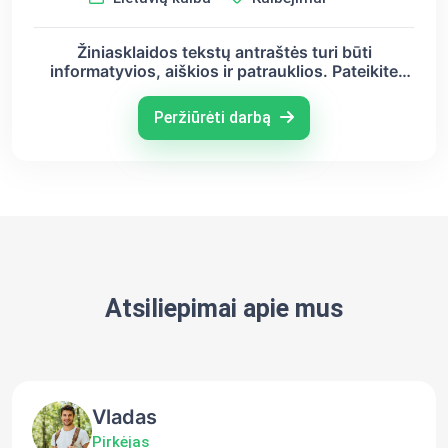
Žiniasklaidos tekstų antraštės turi būti
informatyvios, aiškios ir patrauklios. Pateikite
antraščių pavyzdžių ir aptarkite jų tinkamumą
turinio atžvilgiu
Peržiūrėti darbą
Atsiliepimai apie mus
Vladas
Pirkėjas