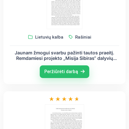
Lietuvių kalba
Rašiniai
Jaunam žmogui svarbu pažinti tautos praeitį.
Remdamiesi projekto „Misija Sibiras“ dalyvių
dienoraščiais ir dokumentiniais filmais,
paaiškinkite, kodėl
Peržiūrėti darbą