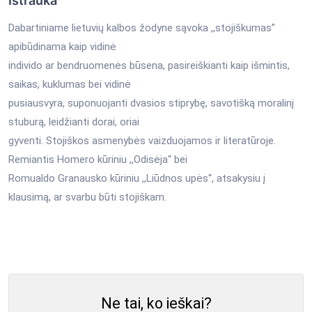
Ištrauka
Dabartiniame lietuvių kalbos žodyne sąvoka ,,stojiškumas”
apibūdinama kaip vidinė
individo ar bendruomenės būsena, pasireiškianti kaip išmintis,
saikas, kuklumas bei vidinė
pusiausvyra, suponuojanti dvasios stiprybę, savotišką moralinį
stuburą, leidžianti dorai, oriai
gyventi. Stojiškos asmenybės vaizduojamos ir literatūroje.
Remiantis Homero kūriniu ,,Odisėja“ bei
Romualdo Granausko kūriniu ,,Liūdnos upės“, atsakysiu į
klausimą, ar svarbu būti stojiškam.
Ne tai, ko ieškai?