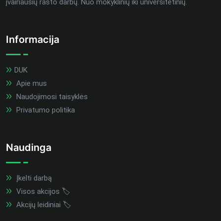
įvairiausių rašto darbų. Nuo mokyklinių iki universitetinių.
Informacija
DUK
Apie mus
Naudojimosi taisyklės
Privatumo politika
Naudinga
Įkelti darbą
Visos akcijos 🏷️
Akcijų leidiniai 🏷️