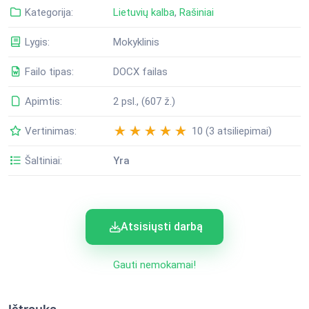
Kategorija:
Lietuvių kalba
,
Rašiniai
Lygis:
Mokyklinis
Failo tipas:
DOCX failas
Apimtis:
2 psl., (607 ž.)
Vertinimas:
10 (3 atsiliepimai)
Šaltiniai:
Yra
Atsisiųsti darbą
Gauti nemokamai!