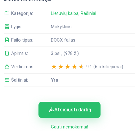
Kategorija:
Lietuvių kalba
,
Rašiniai
Lygis:
Mokyklinis
Failo tipas:
DOCX failas
Apimtis:
3 psl., (978 ž.)
Vertinimas:
9.1 (6 atsiliepimai)
Šaltiniai:
Yra
Atsisiųsti darbą
Gauti nemokamai!