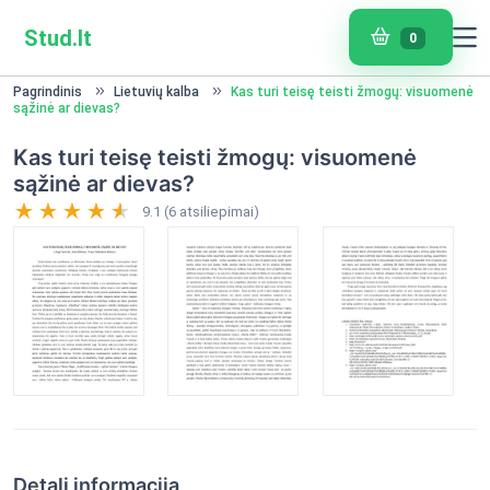
Stud.lt
0
Pagrindinis
Lietuvių kalba
Kas turi teisę teisti žmogų: visuomenė
sąžinė ar dievas?
Kas turi teisę teisti žmogų: visuomenė
sąžinė ar dievas?
9.1 (6 atsiliepimai)
Detali informacija