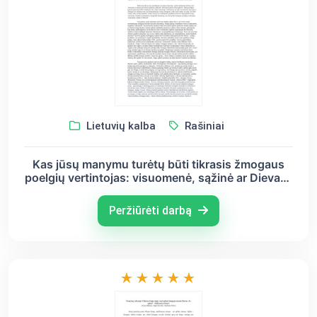
Lietuvių kalba
Rašiniai
Kas jūsų manymu turėtų būti tikrasis žmogaus
poelgių vertintojas: visuomenė, sąžinė ar Dievas?
(J.Biliūnas, J. Savickis, V. Mykolaitis-Putinas,
A.Škėma)
Peržiūrėti darbą