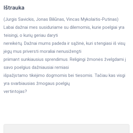
Ištrauka
(Jurgis Savickis, Jonas Biliūnas, Vincas Mykolaitis-Putinas)
Labai dažnai mes susiduriame su dilemomis, kurie poelgiai yra
teisingi, o kurių geriau daryti
nereikėtų. Dažnai mums padeda ir sąžinė, kuri stengiasi iš visų
jėgų mus priversti moraliai nenusižengti
priimant sunkiausius sprendimus. Religingi žmonės žvelgdami į
savo poelgius dažniausiai remiasi
išpažįstamo tikėjimo dogmomis bei tiesomis. Tačiau kas visgi
yra svarbiausias žmogaus poelgių
vertintojas?