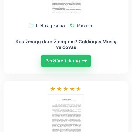
Lietuvių kalba
Rašiniai
Kas žmogų daro žmogumi? Goldingas Musių
valdovas
Peržiūrėti darbą