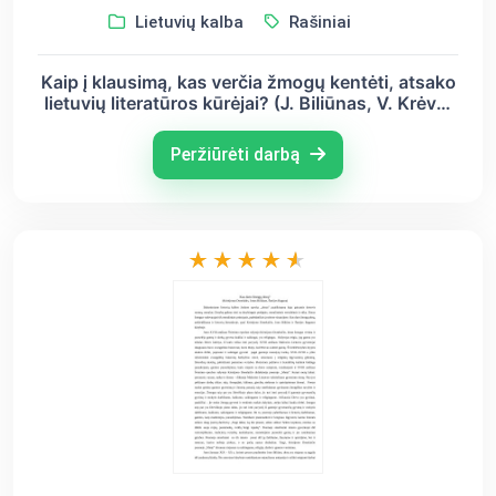
Lietuvių kalba
Rašiniai
Kaip į klausimą, kas verčia žmogų kentėti, atsako
lietuvių literatūros kūrėjai? (J. Biliūnas, V. Krėvė,
S. Nėris)
Peržiūrėti darbą