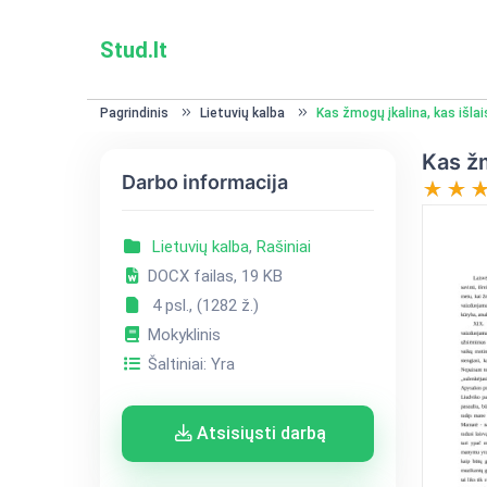
Stud.lt
Pagrindinis
Lietuvių kalba
Kas žmogų įkalina, kas išlai
Kas žm
Darbo informacija
Lietuvių kalba
,
Rašiniai
DOCX failas, 19 KB
4 psl., (1282 ž.)
Mokyklinis
Šaltiniai: Yra
Atsisiųsti darbą