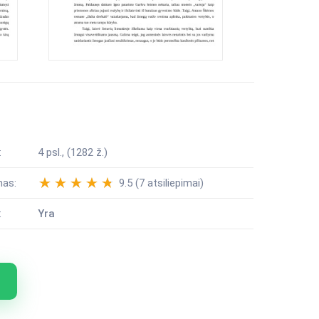
:
4 psl., (1282 ž.)
mas:
9.5 (7 atsiliepimai)
:
Yra