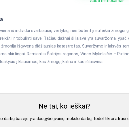
Gauti nemokamai!
ka
viena iš individui svarbiausių vertybių, nes būtent ji suteikia žmogui 
šreikšti ir tobulinti save. Tačiau dažnai ši laisvė yra suvaržoma, ypač
 žmonija išgyvena didžiausias katastrofas. Suvaržymo ir laisvės tema 
ama skirtingai. Remiantis Šatrijos raganos, Vinco Mykolaičio – Put
tsakysiu į klausimus, kas žmogų įkalina ir kas išlaisvina.
Ne tai, ko ieškai?
 darbų bazėje yra daugybė įvairių mokslo darbų, todėl tikrai atrasi 