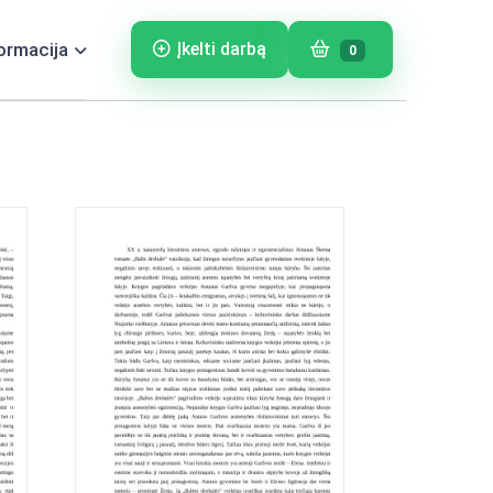
ormacija
Įkelti darbą
0