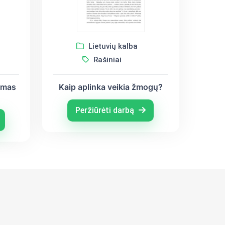
Lietuvių kalba
Rašiniai
timas
Kaip aplinka veikia žmogų?
Peržiūrėti darbą