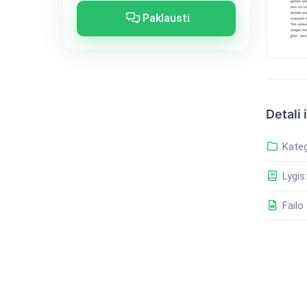
Paklausti
Detali 
Kateg
Lygis:
Failo 