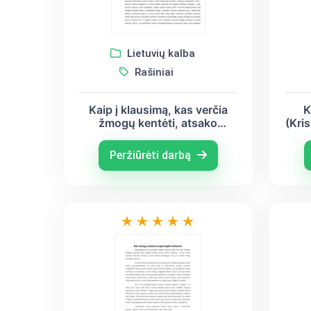
Lietuvių kalba
Rašiniai
Kaip į klausimą, kas verčia
K
žmogų kentėti, atsako
(Kri
lietuvių literatūros kūrėjai? (J.
Bi
Biliūnas, V. Krėvė, S. Nėris)
Peržiūrėti darbą