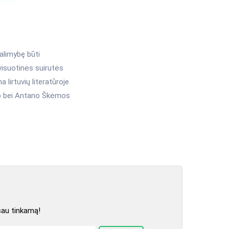
galimybę būti
 visuotinės suirutės
lirtuvių literatūroje
ino bei Antano Škėmos
sau tinkamą!