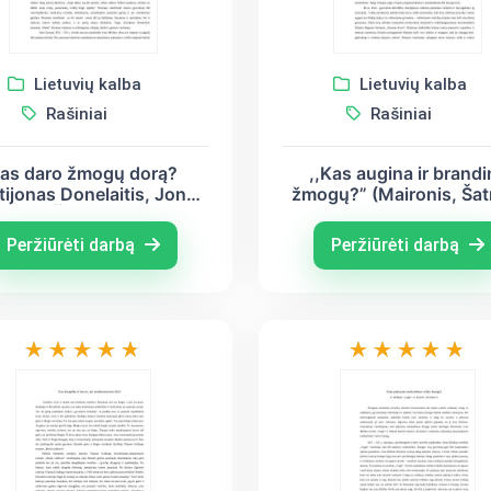
Lietuvių kalba
Lietuvių kalba
Rašiniai
Rašiniai
as daro žmogų dorą?
,,Kas augina ir brandi
stijonas Donelaitis, Jonas
žmogų?” (Maironis, Šatr
liūnas, Šatrijos Ragana)
Ragana, Vincas Mykolait
Putinas)
Peržiūrėti darbą
Peržiūrėti darbą