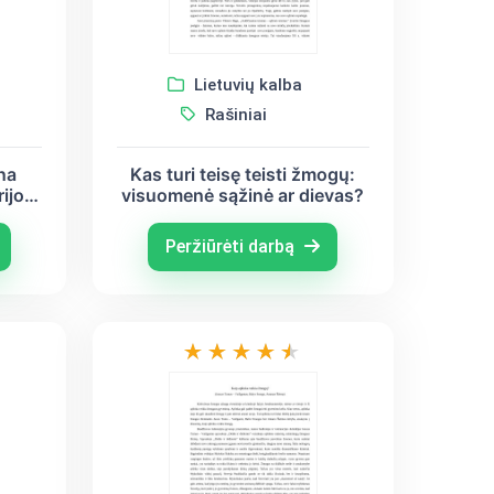
Lietuvių kalba
Rašiniai
na
Kas turi teisę teisti žmogų:
ijos
visuomenė sąžinė ar dievas?
is –
Peržiūrėti darbą