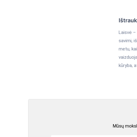
Ištrau
Laisvė – 
savimi, i
metu, kai
vaizduoj
kūryba, a
Mūsų mokslo