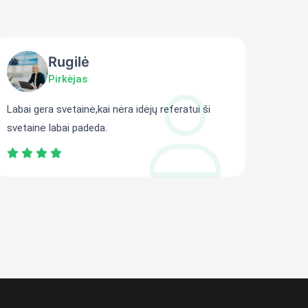
Rugilė
Pirkėjas
Labai gera svetainė,kai nėra idėjų referatui ši
Gali r
svetainė labai padeda.
persit