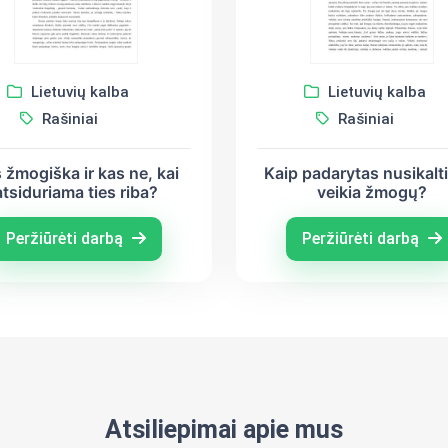
Lietuvių kalba
Lietuvių kalba
Rašiniai
Rašiniai
 žmogiška ir kas ne, kai
Kaip padarytas nusikal
atsiduriama ties riba?
veikia žmogų?
Peržiūrėti darbą
Peržiūrėti darbą
Atsiliepimai apie mus