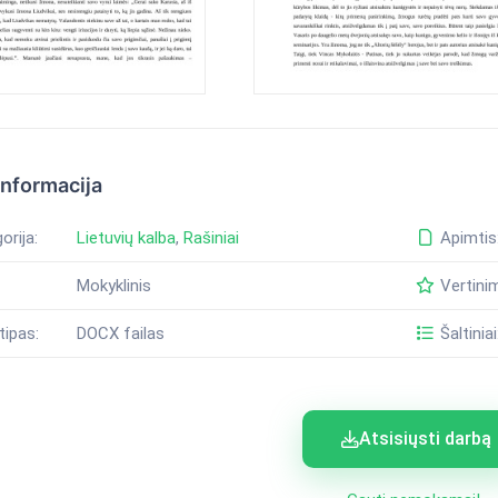
informacija
orija:
Lietuvių kalba
,
Rašiniai
Apimtis
Mokyklinis
Vertini
tipas:
DOCX failas
Šaltiniai
Atsisiųsti darbą