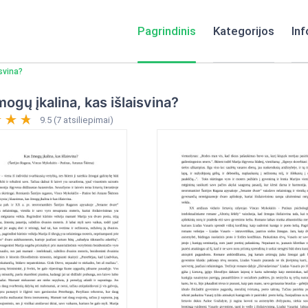
Pagrindinis
Kategorijos
Inf
svina?
ogų įkalina, kas išlaisvina?
9.5 (7 atsiliepimai)