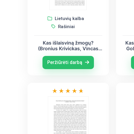
Lietuvių kalba
Rašiniai
Kas išlaisviną žmogų?
Kas
(Bronius Krivickas, Vincas
Gol
Mykolaitis - Putinas)
Peržiūrėti darbą