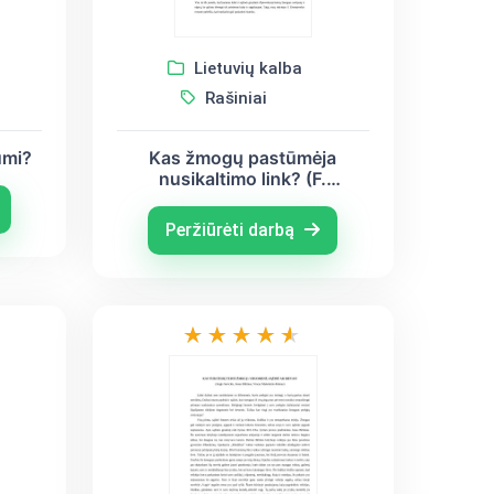
Lietuvių kalba
Rašiniai
Kas žmogų pastūmėja
umi?
nusikaltimo link? (F.
Dostojevskis, J. Biliūnas ir J.
Savickis)
Peržiūrėti darbą