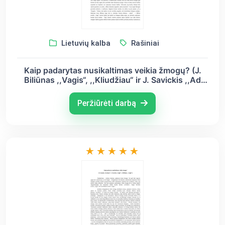
Lietuvių kalba
Rašiniai
Kaip padarytas nusikaltimas veikia žmogų? (J.
Biliūnas ,,Vagis“, ,,Kliudžiau“ ir J. Savickis ,,Ad
Astra“)
Peržiūrėti darbą