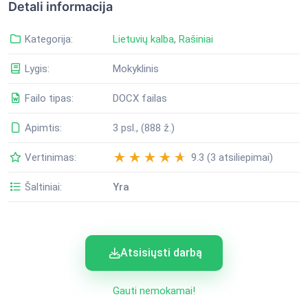
Detali informacija
Kategorija:
Lietuvių kalba
,
Rašiniai
Lygis:
Mokyklinis
Failo tipas:
DOCX failas
Apimtis:
3 psl., (888 ž.)
Vertinimas:
9.3 (3 atsiliepimai)
Šaltiniai:
Yra
Atsisiųsti darbą
Gauti nemokamai!