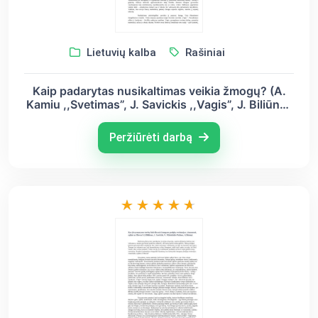
Lietuvių kalba
Rašiniai
Kaip padarytas nusikaltimas veikia žmogų? (A.
Kamiu ,,Svetimas”, J. Savickis ,,Vagis”, J. Biliūnas
,,Vagis”)
Peržiūrėti darbą