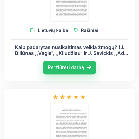
Lietuvių kalba
Rašiniai
Kaip padarytas nusikaltimas veikia žmogų? (J.
Biliūnas ,,Vagis“, ,,Kliudžiau“ ir J. Savickis ,,Ad
Astra“)
Peržiūrėti darbą