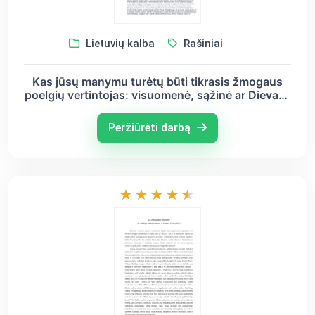
Lietuvių kalba
Rašiniai
Kas jūsų manymu turėtų būti tikrasis žmogaus
poelgių vertintojas: visuomenė, sąžinė ar Dievas?
(J.Biliūnas, J. Savickis, V. Mykolaitis-Putinas,
A.Škėma)
Peržiūrėti darbą