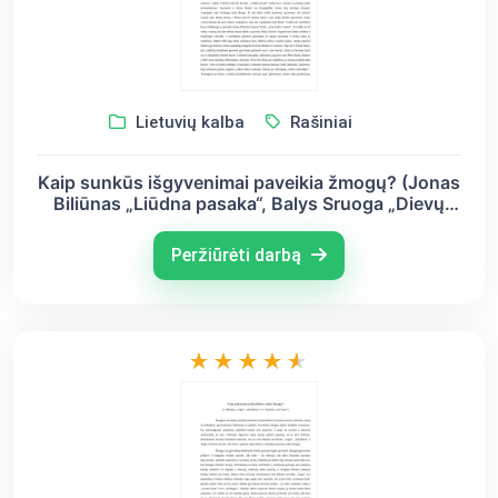
Lietuvių kalba
Rašiniai
Kaip sunkūs išgyvenimai paveikia žmogų? (Jonas
Biliūnas „Liūdna pasaka“, Balys Sruoga „Dievų
miškas“, Jurgis Savickis „Kova“)
Peržiūrėti darbą