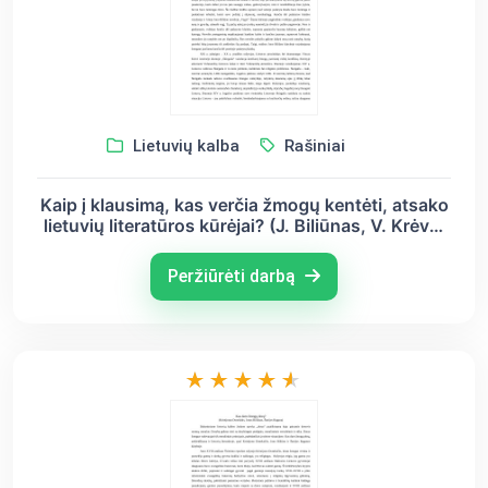
Lietuvių kalba
Rašiniai
Kaip į klausimą, kas verčia žmogų kentėti, atsako
lietuvių literatūros kūrėjai? (J. Biliūnas, V. Krėvė,
S. Nėris)
Peržiūrėti darbą