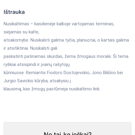
Ištrauka
Nusikaltimas – kasdienėje kalboje vartojamas terminas,
siejamas su kalte,
atsakomybe. Nusikalsti galima tyčia, planuotai, o kartais galima
ir atsitiktinai. Nusikalsti gali
paskatinti patiriamas skurdas, žema žmogaus moralė. Ši tema
ryškiai atsispindi ir įvairių rašytojų
kūriniuose. Remiantis Fiodoro Dostojevskio, Jono Biliūno bei
Jurgio Savickio kūryba, atsakysiu į
klausimą, kas žmogų pastūmėja nusikaltimo link.
Ne tai, ko ieškai?