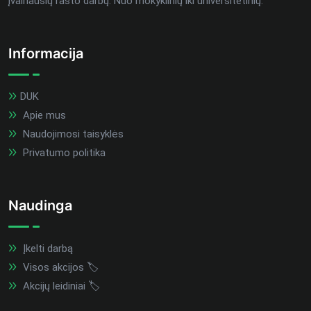
įvairiausių rašto darbų. Nuo mokyklinių iki universitetinių.
Informacija
DUK
Apie mus
Naudojimosi taisyklės
Privatumo politika
Naudinga
Įkelti darbą
Visos akcijos 🏷️
Akcijų leidiniai 🏷️