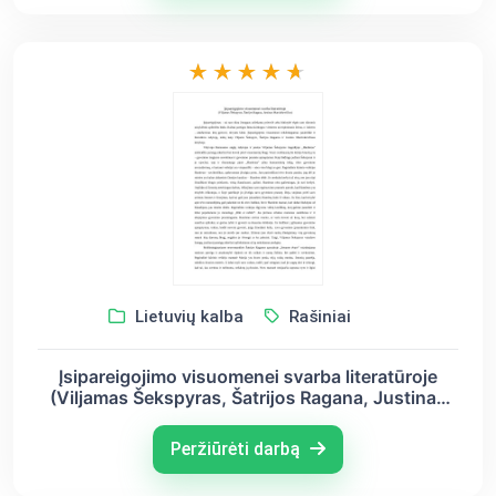
Lietuvių kalba
Rašiniai
Įsipareigojimo visuomenei svarba literatūroje
(Viljamas Šekspyras, Šatrijos Ragana, Justinas
Marcinkevičius)
Peržiūrėti darbą