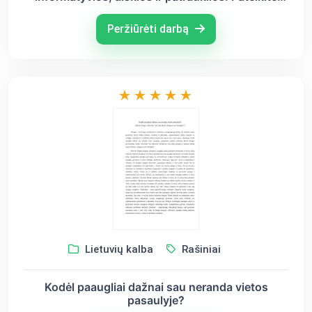
antraščių pavyzdžių ir aptarkite jų tinkamumą
turinio atžvilgiu
Peržiūrėti darbą
Lietuvių kalba
Rašiniai
Kodėl paaugliai dažnai sau neranda vietos
pasaulyje?