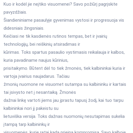
Kuo ir kodėl jie neįtiko visuomenei? Savo požiūrį pagrįskite
pavyzdžiais.
Šiandieniniame pasaulyje gyvenimas vystosi ir progresuoja vis
didesniais žingsniais.
Keičiasi ne tik kasdienės rutinos tempas, bet ir įvairių
technologijų, bei reiškinių atsiradimas ir
kūrimas. Toks spartus pasaulio vystimasis reikalauja ir kalbos,
kuria pavadiname naujus kūrinius,
prisitaikymo. Būtent dėl to tiek žmonės, tiek kalbininkai kuria ir
vartoja įvairius naujadarus. Tačiau
žmonių nuomone ne visuomet sutampa su kalbininku ir kartais
tai įsivysto net į nesantaiką. Žmonės
dažnai linkę vartoti jiems jau įprastu tapusį žodį, kai tuo tarpu
kalbininkai nori jį pakeistu su
lietuviška versija. Toks dažnas nuomonių nesutapimas sukelia
įtampą tarp kalbininkų ir
visuomenės, kurie retai kada prieina kompromisą. Savo kalboje