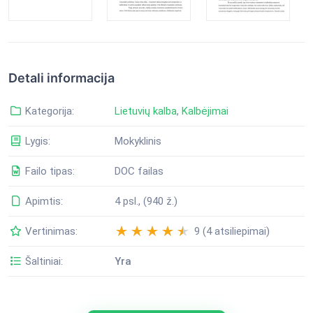
Detali informacija
Kategorija:
Lietuvių kalba
,
Kalbėjimai
Lygis:
Mokyklinis
Failo tipas:
DOC failas
Apimtis:
4 psl., (940 ž.)
Vertinimas:
9 (4 atsiliepimai)
Šaltiniai:
Yra