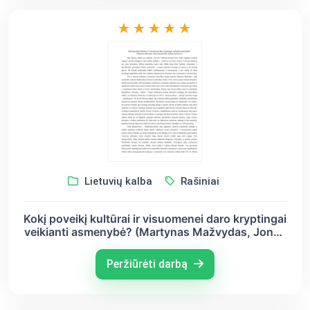
Lietuvių kalba
Rašiniai
Kokį poveikį kultūrai ir visuomenei daro kryptingai
veikianti asmenybė? (Martynas Mažvydas, Jonas
Basanavičius, Bronius Krivickas)
Peržiūrėti darbą