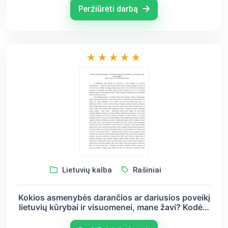
Peržiūrėti darbą
Lietuvių kalba
Rašiniai
Kokios asmenybės darančios ar dariusios poveikį
lietuvių kūrybai ir visuomenei, mane žavi? Kodėl?
(Balys Sruoga ir Vincas Mykolaitis-Putinas)