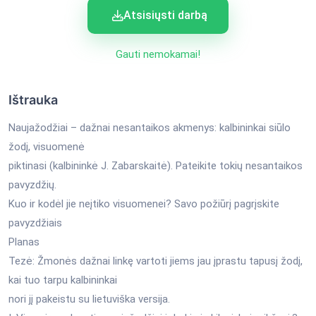
Atsisiųsti darbą
Gauti nemokamai!
Ištrauka
Naujažodžiai – dažnai nesantaikos akmenys: kalbininkai siūlo
žodį, visuomenė
piktinasi (kalbininkė J. Zabarskaitė). Pateikite tokių nesantaikos
pavyzdžių.
Kuo ir kodėl jie neįtiko visuomenei? Savo požiūrį pagrįskite
pavyzdžiais
Planas
Tezė: Žmonės dažnai linkę vartoti jiems jau įprastu tapusį žodį,
kai tuo tarpu kalbininkai
nori jį pakeistu su lietuviška versija.