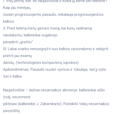
I. Visų pirma, kas tie naujažodžiai ir kokia jų kilmė bei reikšmė?
Kaip jau minėjau,
nuolat progresuojantis pasaulis, reikalauja progresuojančios
kalbos.
II. Prieš keletą metų gatvės meną, kai kurių vadinamą
vandalizmu, kalbininkai sugalvojo
pavadinti „grafitu“.
III. Labai svarbu nenusigręžti nuo kalbos racionalumo ir nebijoti
priimti jau esamų
darinių. (technologinės kompiuterių sąvokos)
Apibendrinimas: Pasaulis nuolat vystosi ir tobulėja, tad jį vytis
turi ir kalba.
Naujažodžiai – dažnai nesantaikos akmenys: kalbininkai siūlo
žodį, visuomenė
piktinasi (kalbininkė J. Zabarskaitė). Pateikite tokių nesantaikos
pavyzdžių.