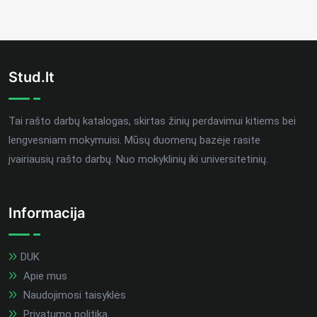
Stud.lt
Tai rašto darbų katalogas, skirtas žinių perdavimui kitiems bei
lengvesniam mokymuisi. Mūsų duomenų bazėje rasite
įvairiausių rašto darbų. Nuo mokyklinių iki universitetinių.
Informacija
DUK
Apie mus
Naudojimosi taisyklės
Privatumo politika