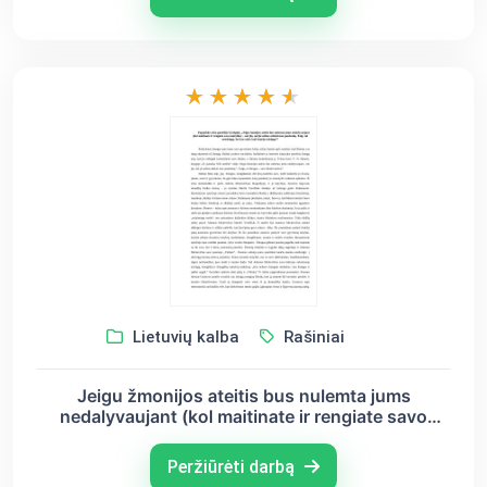
Lietuvių kalba
Rašiniai
Jeigu žmonijos ateitis bus nulemta jums
nedalyvaujant (kol maitinate ir rengiate savo
mažylius) – nei jūs, nei jie nebus atleisti nuo
pasekmių. Taip, tai neteisinga, bet kas sakė, kad
Peržiūrėti darbą
istorija teisinga?