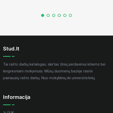
Stud.lt
Tai rašto darbų katalogas, skirtas žinių perdavimui kitiems bei
lengvesniam mokymuisi. Mūsų duomenų bazėje rasite
įvairiausių rašto darbų. Nuo mokyklinių iki universitetinių.
Informacija
DUK