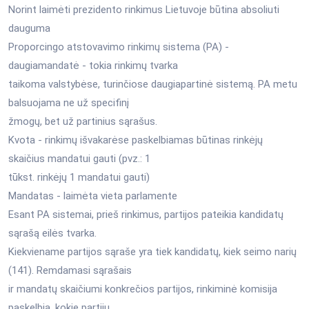
Norint laimėti prezidento rinkimus Lietuvoje būtina absoliuti
dauguma
Proporcingo atstovavimo rinkimų sistema (PA) -
daugiamandatė - tokia rinkimų tvarka
taikoma valstybėse, turinčiose daugiapartinė sistemą. PA metu
balsuojama ne už specifinį
žmogų, bet už partinius sąrašus.
Kvota - rinkimų išvakarėse paskelbiamas būtinas rinkėjų
skaičius mandatui gauti (pvz.: 1
tūkst. rinkėjų 1 mandatui gauti)
Mandatas - laimėta vieta parlamente
Esant PA sistemai, prieš rinkimus, partijos pateikia kandidatų
sąrašą eilės tvarka.
Kiekviename partijos sąraše yra tiek kandidatų, kiek seimo narių
(141). Remdamasi sąrašais
ir mandatų skaičiumi konkrečios partijos, rinkiminė komisija
paskelbia, kokie partijų