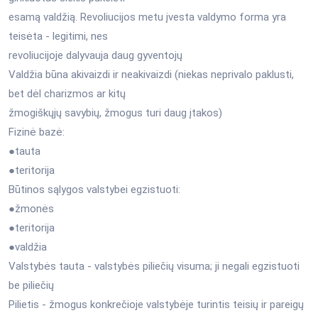
esamą valdžią. Revoliucijos metu įvesta valdymo forma yra
teisėta - legitimi, nes
revoliucijoje dalyvauja daug gyventojų
Valdžia būna akivaizdi ir neakivaizdi (niekas neprivalo paklusti,
bet dėl charizmos ar kitų
žmogiškųjų savybių, žmogus turi daug įtakos)
Fizinė bazė:
●tauta
●teritorija
Būtinos sąlygos valstybei egzistuoti:
●žmonės
●teritorija
●valdžia
Valstybės tauta - valstybės piliečių visuma; ji negali egzistuoti
be piliečių
Pilietis - žmogus konkrečioje valstybėje turintis teisių ir pareigų