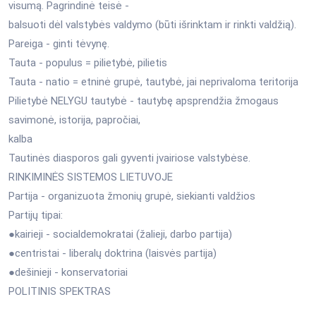
visumą. Pagrindinė teisė -
balsuoti dėl valstybės valdymo (būti išrinktam ir rinkti valdžią).
Pareiga - ginti tėvynę.
Tauta - populus = pilietybė, pilietis
Tauta - natio = etninė grupė, tautybė, jai neprivaloma teritorija
Pilietybė NELYGU tautybė - tautybę apsprendžia žmogaus
savimonė, istorija, papročiai,
kalba
Tautinės diasporos gali gyventi įvairiose valstybėse.
RINKIMINĖS SISTEMOS LIETUVOJE
Partija - organizuota žmonių grupė, siekianti valdžios
Partijų tipai:
●kairieji - socialdemokratai (žalieji, darbo partija)
●centristai - liberalų doktrina (laisvės partija)
●dešinieji - konservatoriai
POLITINIS SPEKTRAS