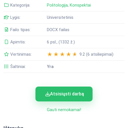
Kategorija:
Politologija
,
Konspektai
Lygis:
Universitetinis
Failo tipas:
DOCX failas
Apimtis:
6 psl., (1332 ž.)
Vertinimas:
9.2 (6 atsiliepimai)
Šaltiniai:
Yra
Atsisiųsti darbą
Gauti nemokamai!