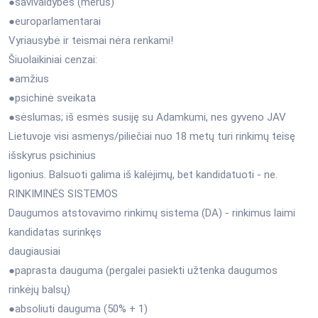
●savivaldybės (merus)
●europarlamentarai
Vyriausybė ir teismai nėra renkami!
Šiuolaikiniai cenzai:
●amžius
●psichinė sveikata
●sėslumas; iš esmės susiję su Adamkumi, nes gyveno JAV
Lietuvoje visi asmenys/piliečiai nuo 18 metų turi rinkimų teisę
išskyrus psichinius
ligonius. Balsuoti galima iš kalėjimų, bet kandidatuoti - ne.
RINKIMINĖS SISTEMOS
Daugumos atstovavimo rinkimų sistema (DA) - rinkimus laimi
kandidatas surinkęs
daugiausiai
●paprasta dauguma (pergalei pasiekti užtenka daugumos
rinkėjų balsų)
●absoliuti dauguma (50% + 1)