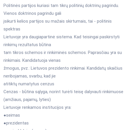
Politinės partijos kuriasi tam tikrų politinių doktrinų pagrindu.
Vienos doktrinos pagrindu gali
įsikurti kelios partijos su mažais skirtumais, tai - politinis
spektras
Lietuvoje yra daugiapartinė sistema. Kad teisingai paskirstyti
rinkimų rezultatus būtina
tam tikros schemos ir rinkiminės schemos. Paprasčiau yra su
rinkimais. Kandidatuoja vienas
žmogus, pvz.: Lietuvos prezidento rinkimai. Kandidatų skaičius
neribojamas, svarbu, kad jie
atitiktų numatytus cenzus
Cenzas - būtina sąlyga, norint turėti teisę dalyvauti rinkimuose
(amžiaus, pajamų, lyties)
Lietuvoje renkamos institucijos yra:
●seimas
●prezidentas