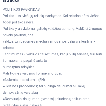
Ištrauka
POLITIKOS PAGRINDAS
Politika - tai viešųjų reikalų tvarkymas. Kol reikalas nėra viešas,
todėl politikos nėra.
Politika yra vykdoma įgaliotų valdžios asmenų. Valdžiai žmonės
privalo paklusti, nes
valdžia turi bausmės mechanizmus ir jos galia yra legitimi -
teisėta
Legitimumas - valdžios teisėtumas, kad ji būtų teisėta, turi būti
formuojama pagal iš anksto
numatytas taisykles.
Valstybinės valdžios formavimo tipai:
●Nulemta tradicijomis (EN)
●Teisinės procedūros; tai būdinga daugumai šių laikų
demokratinių valstybių
●Revoliucija; daugumos gyventojų sluoksnių taikus arba
ginkluotas siekis pakeisti