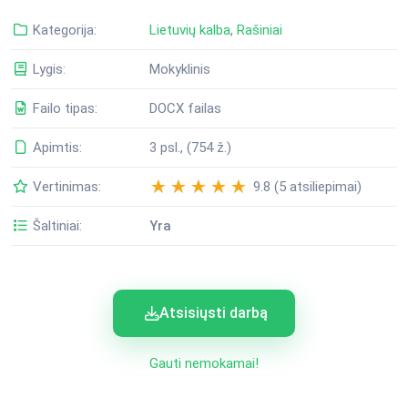
Kategorija:
Lietuvių kalba
,
Rašiniai
Lygis:
Mokyklinis
Failo tipas:
DOCX failas
Apimtis:
3 psl., (754 ž.)
Vertinimas:
9.8 (5 atsiliepimai)
Šaltiniai:
Yra
Atsisiųsti darbą
Gauti nemokamai!