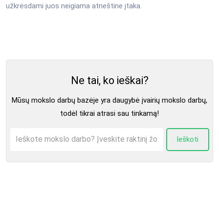
užkrėsdami juos neigiama atneštine įtaka.
Ne tai, ko ieškai?
Mūsų mokslo darbų bazėje yra daugybė įvairių mokslo darbų,
todėl tikrai atrasi sau tinkamą!
Ieškoti