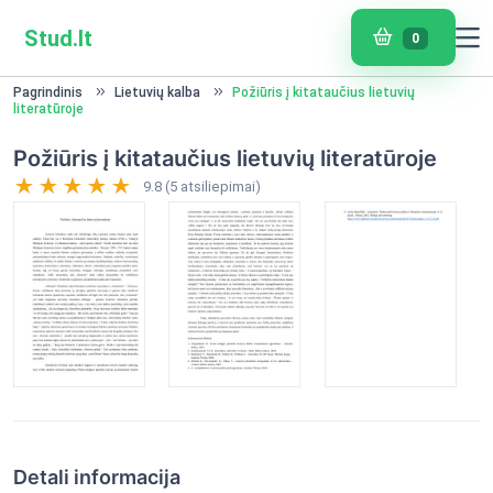
Stud.lt
0
Pagrindinis
Lietuvių kalba
Požiūris į kitataučius lietuvių
literatūroje
Požiūris į kitataučius lietuvių literatūroje
9.8 (5 atsiliepimai)
Detali informacija