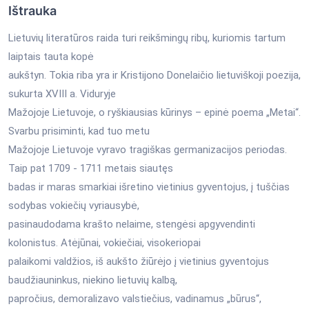
Ištrauka
Lietuvių literatūros raida turi reikšmingų ribų, kuriomis tartum
laiptais tauta kopė
aukštyn. Tokia riba yra ir Kristijono Donelaičio lietuviškoji poezija,
sukurta XVIII a. Viduryje
Mažojoje Lietuvoje, o ryškiausias kūrinys – epinė poema „Metai“.
Svarbu prisiminti, kad tuo metu
Mažojoje Lietuvoje vyravo tragiškas germanizacijos periodas.
Taip pat 1709 - 1711 metais siautęs
badas ir maras smarkiai išretino vietinius gyventojus, į tuščias
sodybas vokiečių vyriausybė,
pasinaudodama krašto nelaime, stengėsi apgyvendinti
kolonistus. Atėjūnai, vokiečiai, visokeriopai
palaikomi valdžios, iš aukšto žiūrėjo į vietinius gyventojus
baudžiauninkus, niekino lietuvių kalbą,
papročius, demoralizavo valstiečius, vadinamus „būrus“,