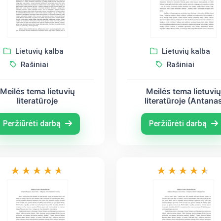
Lietuvių kalba
Lietuvių kalba
Rašiniai
Rašiniai
Meilės tema lietuvių
Meilės tema lietuvi
literatūroje
literatūroje (Antana
Baranauskas, Juozas T
Vaižgantas, Maironi
Peržiūrėti darbą
Peržiūrėti darbą