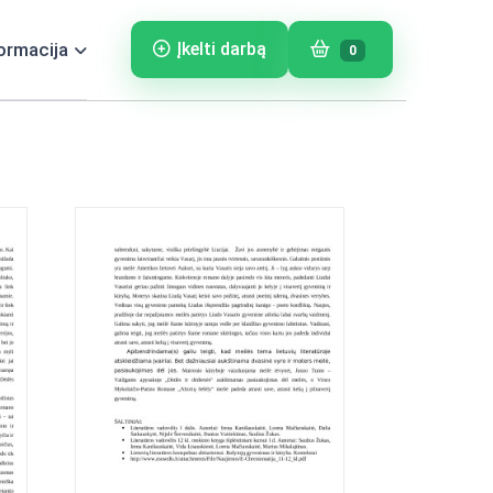
ormacija
Įkelti darbą
0