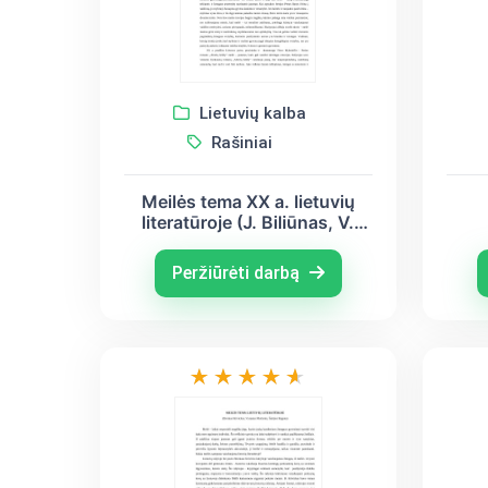
Lietuvių kalba
Rašiniai
Meilės tema XX a. lietuvių
literatūroje (J. Biliūnas, V.
Mykolaitis – Putinas, A.
Škėma)
Peržiūrėti darbą