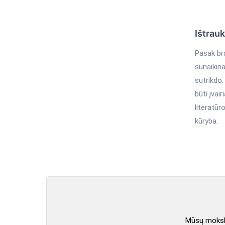
Ištrau
Pasak bra
sunaikina
sutrikdo.
būti įvai
literatū
kūryba.
Mūsų mokslo