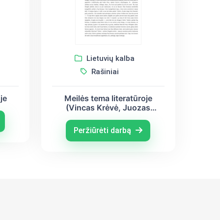
Lietuvių kalba
Rašiniai
je
Meilės tema literatūroje
(Vincas Krėvė, Juozas
Tumas-Vaižgantas, Marius
Katiliškis)
Peržiūrėti darbą