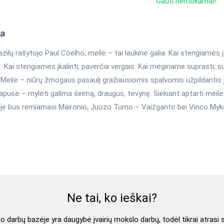
Gauti nemokamai!
ka
zilų rašytojo Paul Coelho, meilė – tai laukinė galia. Kai stengiamės ją
. Kai stengiamės įkalinti, paverčia vergais. Kai mėginame suprasti, s
 Meilė – niūrų žmogaus pasaulį gražiausiomis spalvomis užpildantis 
riapusė – mylėti galima šeimą, draugus, tėvynę. Siekiant aptarti meilė
roje bus remiamasi Maironio, Juozo Tumo – Vaižganto bei Vinco Myko
Ne tai, ko ieškai?
 darbų bazėje yra daugybė įvairių mokslo darbų, todėl tikrai atrasi 