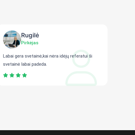
Rugilė
Pirkėjas
Labai gera svetainė,kai nėra idėjų referatui ši
Gali r
svetainė labai padeda.
persit