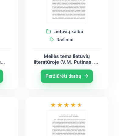
Lietuvių kalba
Rašiniai
ų
Meilės tema lietuvių
s
literatūroje (V.M. Putinas, M.
umas-
Katiliškis, A. Škėma)
s)
Peržiūrėti darbą