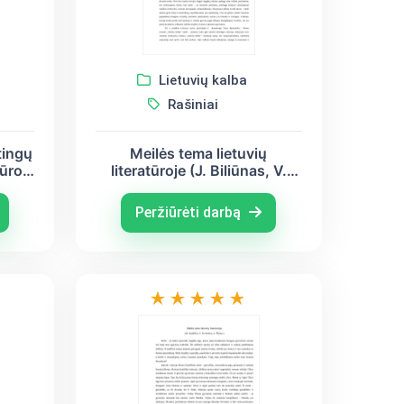
Lietuvių kalba
Rašiniai
tingų
Meilės tema lietuvių
tūroje
literatūroje (J. Biliūnas, V.
nis,
Mykolaitis – Putinas, A.
Škėma)
Peržiūrėti darbą