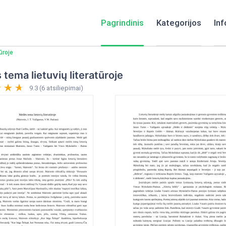
Pagrindinis
Kategorijos
Inf
ūroje
 tema lietuvių literatūroje
9.3 (6 atsiliepimai)