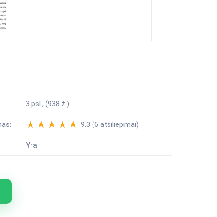
:
3 psl., (938 ž.)
mas:
9.3 (6 atsiliepimai)
:
Yra