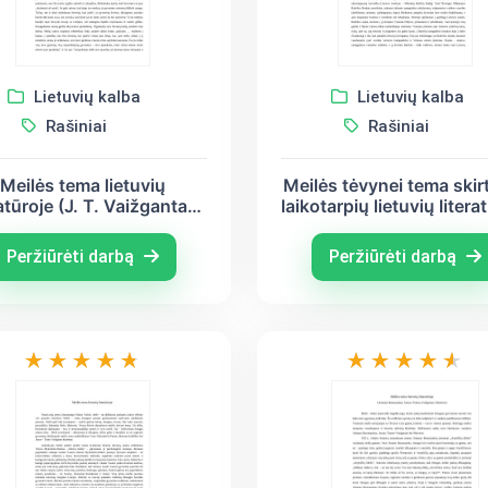
Lietuvių kalba
Lietuvių kalba
Rašiniai
Rašiniai
Meilės tema lietuvių
Meilės tėvynei tema skir
ratūroje (J. T. Vaižgantas,
laikotarpių lietuvių litera
 Krėvė, A. Mickevičius)
(Jonas Radvanas, Mairo
Bronius Krivickas)
Peržiūrėti darbą
Peržiūrėti darbą