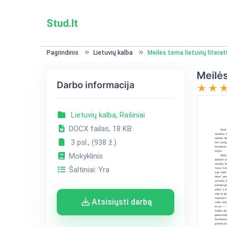
Stud.lt
Pagrindinis
Lietuvių kalba
Meilės tema lietuvių literat
Meilės
Darbo informacija
Lietuvių kalba
,
Rašiniai
DOCX failas, 18 KB
3 psl., (938 ž.)
Mokyklinis
Šaltiniai: Yra
Atsisiųsti darbą