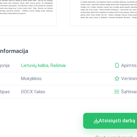
informacija
orija:
Lietuvių kalba
,
Rašiniai
Apimtis
Mokyklinis
Vertini
tipas:
DOCX failas
Šaltiniai
Atsisiųsti darbą