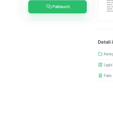
Paklausti
Detali 
Kateg
Lygis:
Failo 