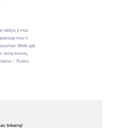
 valdyti, ji mus
upainioja mus ir
jausmas. Meilė gali
s temą lietuvių
laičio – Putino
sau tinkamą!