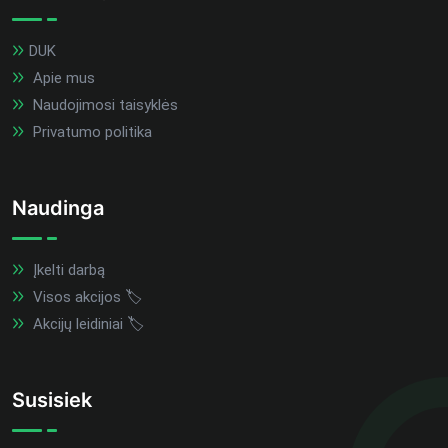
DUK
Apie mus
Naudojimosi taisyklės
Privatumo politika
Naudinga
Įkelti darbą
Visos akcijos 🏷️
Akcijų leidiniai 🏷️
Susisiek