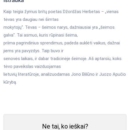
Ištrauka
Kaip teigia žymus britų poetas Džordžas Herbetas – „vienas
tėvas yra daugiau nei šimtas
mokytojų“. Tėvas – šeimos narys, dažniausiai yra „šeimos
galva". Tai asmuo, kuris rūpinasi šeima,
priima pagrindinius sprendimus, padeda auklėti vaikus, dažnai
jiems yra pavyzdys. Taip buvo ir
senovės laikais, ir dabar tradicinėje šeimoje. Aš aptarsiu, koks
tėvo paveikslas vaizduojamas
lietuvių literatūroje, analizuodamas Jono Biliūno ir Juozo Apučio
kūrybą.
Ne tai, ko ieškai?