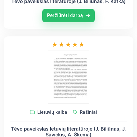
Tėvo paveikslas literatūroje (J. Biliūnas, F. Kafka)
Peržiūrėti darbą
Lietuvių kalba
Rašiniai
Tėvo paveikslas letuvių literatūroje (J. Biliūnas, J.
Savickis, A. Škėma)