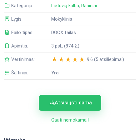
Kategorija:
Lietuvių kalba
,
Rašiniai
Lygis:
Mokyklinis
Failo tipas:
DOCX failas
Apimtis:
3 psl., (874 ž.)
Vertinimas:
9.6 (5 atsiliepimai)
Šaltiniai:
Yra
Atsisiųsti darbą
Gauti nemokamai!