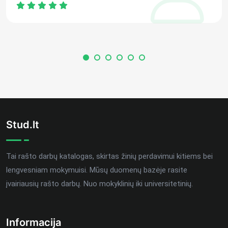
Stud.lt
Tai rašto darbų katalogas, skirtas žinių perdavimui kitiems bei
lengvesniam mokymuisi. Mūsų duomenų bazėje rasite
įvairiausių rašto darbų. Nuo mokyklinių iki universitetinių.
Informacija