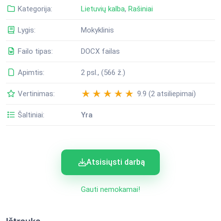
Kategorija:
Lietuvių kalba
,
Rašiniai
Lygis:
Mokyklinis
Failo tipas:
DOCX failas
Apimtis:
2 psl., (566 ž.)
Vertinimas:
9.9 (2 atsiliepimai)
Šaltiniai:
Yra
Atsisiųsti darbą
Gauti nemokamai!