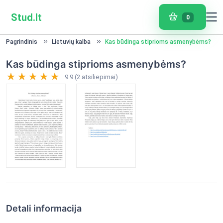
Stud.lt
0
Pagrindinis
Lietuvių kalba
Kas būdinga stiprioms asmenybėms?
Kas būdinga stiprioms asmenybėms?
9.9 (2 atsiliepimai)
Detali informacija