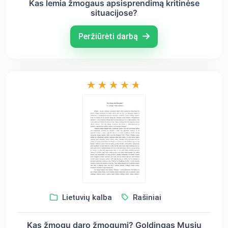
Kas lemia žmogaus apsisprendimą kritinėse
situacijose?
Peržiūrėti darbą
Lietuvių kalba
Rašiniai
Kas žmogų daro žmogumi? Goldingas Musių