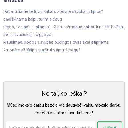
Ištrauka
Dabartiniame lietuvių kalbos žodyne sąvoka ,,stiprus”
paaiškinama kaip ,,turintis daug
jėgos, tvirtas”; ,,galingas”. Stiprus žmogus gali būti ne tik fiziškai,
bet ir dvasiškai. Taigi, kyla
klausimas, kokios savybės būdingos dvasiškai stipriems
žmonėms? Kaip atpažinti stiprų žmogų?
Ne tai, ko ieškai?
Mūsų mokslo darbų bazėje yra daugybė įvairių mokslo darbų,
todėl tikrai atrasi sau tinkamą!