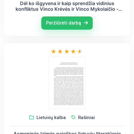
Dėl ko išgyvena ir kaip sprendžia vidinius
konfliktus Vinco Krėvės ir Vinco Mykolaičio -
Putino kūrinių herojai? (Vincas Krėvė –
Mickevičius, Vincas Mykolaitis - Putinas)
Peržiūrėti darbą
Lietuvių kalba
Rašiniai
Asmeninės laimės paieškos lietuvių literatūroje