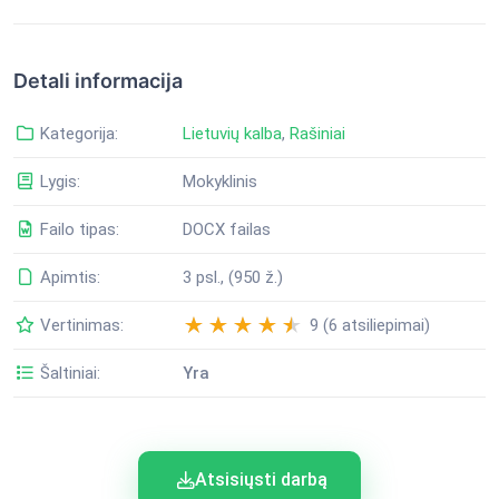
Detali informacija
Kategorija:
Lietuvių kalba
,
Rašiniai
Lygis:
Mokyklinis
Failo tipas:
DOCX failas
Apimtis:
3 psl., (950 ž.)
Vertinimas:
9 (6 atsiliepimai)
Šaltiniai:
Yra
Atsisiųsti darbą