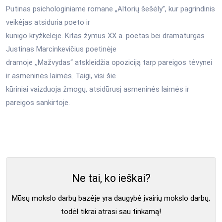
Putinas psichologiniame romane „Altorių šešėly”, kur pagrindinis
veikėjas atsiduria poeto ir
kunigo kryžkelėje. Kitas žymus XX a. poetas bei dramaturgas
Justinas Marcinkevičius poetinėje
dramoje ,,Mažvydas“ atskleidžia opoziciją tarp pareigos tėvynei
ir asmeninės laimės. Taigi, visi šie
kūriniai vaizduoja žmogų, atsidūrusį asmeninės laimės ir
pareigos sankirtoje.
Ne tai, ko ieškai?
Mūsų mokslo darbų bazėje yra daugybė įvairių mokslo darbų,
todėl tikrai atrasi sau tinkamą!