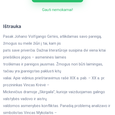
Gauti nemokamai!
Ištrauka
Pasak Johano Volfgango Gėtės, atlikdamas savo pareigą,
žmogus su meile žiūri į tai, kam jis
pats save priverčia. Dažnai literatūroje susipina dvi viena kitai
priešiškos jėgos – asmeninės laimės
troškimas ir pareigos jausmas. Žmogus nori būti laimingas,
tačiau yra įpareigotas paklusti kitų
valiai. Apie vidinius prieštaravimus rašė XIX a. pab. – XX a. pr.
prozininkas Vincas Krėvė –
Mickevičius dramoje „Skirgaila”, kurioje vaizduojamas galingo
valstybės vadovo ir aistrų
valdomos asmenybės konfliktas. Panašią problemą analizavo ir
simbolistas Vincas Mykolaitis –