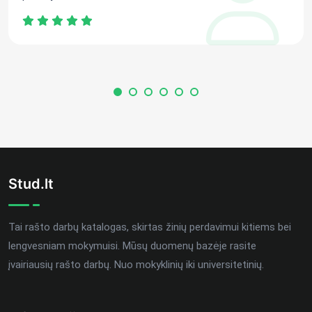
Stud.lt
Tai rašto darbų katalogas, skirtas žinių perdavimui kitiems bei
lengvesniam mokymuisi. Mūsų duomenų bazėje rasite
įvairiausių rašto darbų. Nuo mokyklinių iki universitetinių.