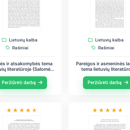
Lietuvių kalba
Lietuvių kalba
Rašiniai
Rašiniai
tės ir atsakomybės tema
Pareigos ir asmeninės l
uvių literatūroje (Salomėja
tema lietuvių literatūr
Nėris, Jonas Biliūnas,
(Šatrijos Ragana, Vin
stinas Marcinkevičius)
Krėvė, Juozas Tumas
Peržiūrėti darbą
Peržiūrėti darbą
Vaižgantas)