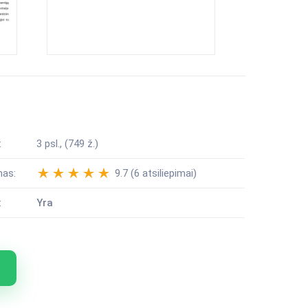
:
3 psl., (749 ž.)
mas:
9.7 (6 atsiliepimai)
:
Yra