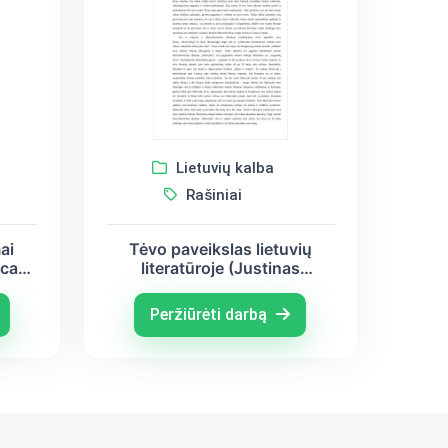
Lietuvių kalba
Rašiniai
ai
Tėvo paveikslas lietuvių
ncas
literatūroje (Justinas
,
Marcinkevičius, Jurgis
us)
Savickis, Juozas Aputis)
Peržiūrėti darbą