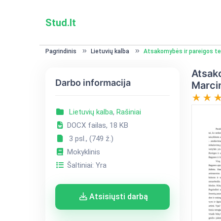
Stud.lt
Pagrindinis
Lietuvių kalba
Atsakomybės ir pareigos tem
Atsako
Darbo informacija
Marci
Lietuvių kalba
,
Rašiniai
DOCX failas, 18 KB
3 psl., (749 ž.)
Mokyklinis
Šaltiniai: Yra
Atsisiųsti darbą