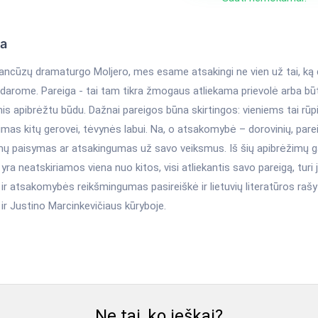
ka
ancūzų dramaturgo Moljero, mes esame atsakingi ne vien už tai, ką 
edarome. Pareiga - tai tam tikra žmogaus atliekama prievolė arba bū
is apibrėžtu būdu. Dažnai pareigos būna skirtingos: vieniems tai rūp
imas kitų gerovei, tėvynės labui. Na, o atsakomybė – dorovinių, pareigi
imų paisymas ar atsakingumas už savo veiksmus. Iš šių apibrėžimų ga
yra neatskiriamos viena nuo kitos, visi atliekantis savo pareigą, turi
ir atsakomybės reikšmingumas pasireiškė ir lietuvių literatūros rašyt
r Justino Marcinkevičiaus kūryboje.
Ne tai, ko ieškai?