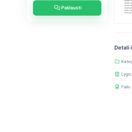
Paklausti
Detali 
Kateg
Lygis:
Failo 