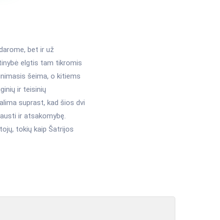
darome, bet ir už
tinybė elgtis tam tikromis
inimasis šeima, o kitiems
nių ir teisinių
lima suprast, kad šios dvi
 jausti ir atsakomybę.
ojų, tokių kaip Šatrijos