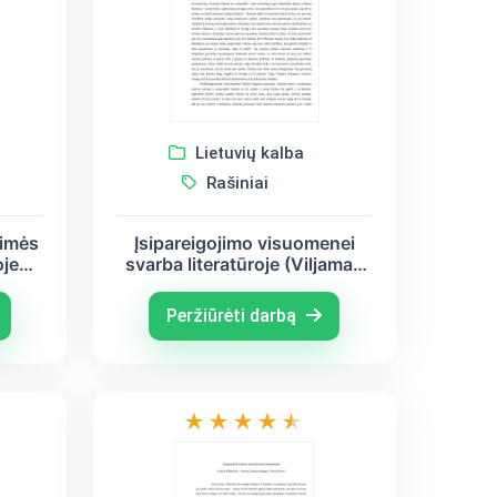
Lietuvių kalba
Rašiniai
aimės
Įsipareigojimo visuomenei
oje
svarba literatūroje (Viljamas
cas
Šekspyras, Šatrijos Ragana,
 -
Justinas Marcinkevičius)
Peržiūrėti darbą