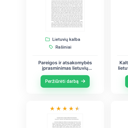
Lietuvių kalba
Rašiniai
Pareigos ir atsakomybės
Kal
įprasminimas lietuvių
liet
literatūroje (Šatrijos Ragana,
Jonas Biliūnas, Justinas
Ju
Peržiūrėti darbą
Marcinkevičius)