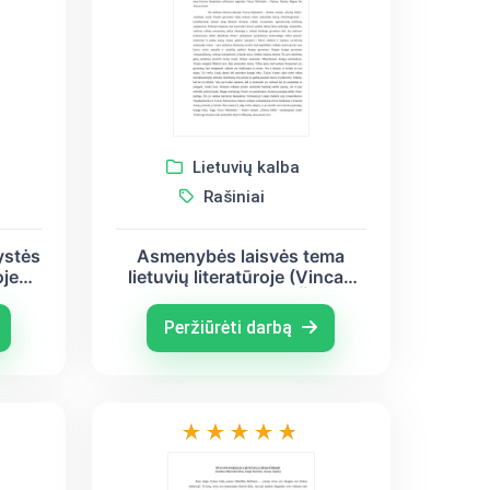
Lietuvių kalba
Rašiniai
ystės
Asmenybės laisvės tema
oje
lietuvių literatūroje (Vincas
incas
Mykolaitis – Putinas, Šatrijos
Ragana, Vincas Krėvė)
Peržiūrėti darbą