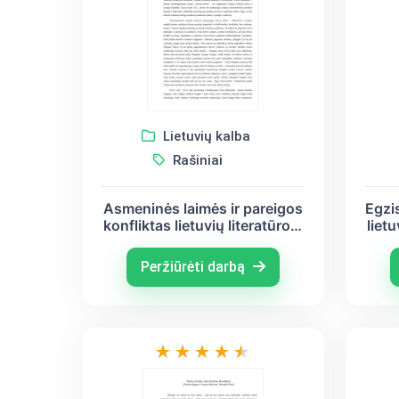
Lietuvių kalba
Rašiniai
Asmeninės laimės ir pareigos
Egzi
konfliktas lietuvių literatūroje
lietu
(Vincas Krėvė – Mickevičius,
Mick
Vincas Mykolaitis-Putinas,
Ju
Peržiūrėti darbą
Justinas Marcinkevičius)