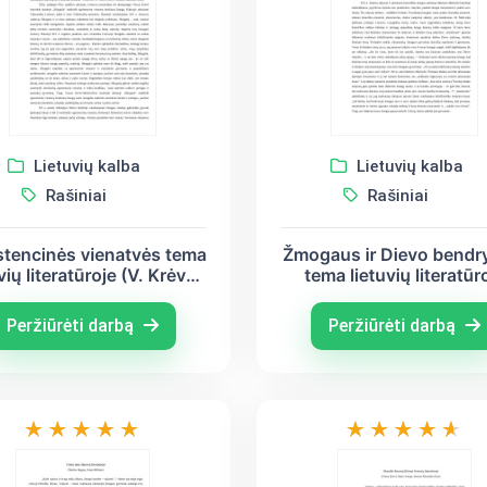
Lietuvių kalba
Lietuvių kalba
Rašiniai
Rašiniai
stencinės vienatvės tema
Žmogaus ir Dievo bendr
vių literatūroje (V. Krėvė-
tema lietuvių literatūr
evičius, Salomėja Nėris,
(Martynas Mažvydas, V
stinas Marcinkevičius)
Krėvė, Justinas
Peržiūrėti darbą
Peržiūrėti darbą
Marcinkevičius)