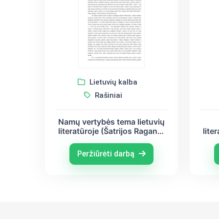
Lietuvių kalba
Rašiniai
Namų vertybės tema lietuvių
literatūroje (Šatrijos Ragana,
lite
Vytautas Mačernis, Salomėja
Nėris)
Peržiūrėti darbą