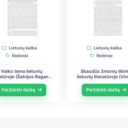
Lietuvių kalba
Lietuvių kalba
Rašiniai
Rašiniai
Vaiko tema lietuvių
Skaudūs žmonių likim
ratūroje (Šatrijos Ragana,
lietuvių literatūroje (Vi
Jonas Biliūnas)
Krėvė, Balys Sruoga
Justinas Marcinkeviči
Peržiūrėti darbą
Peržiūrėti darbą