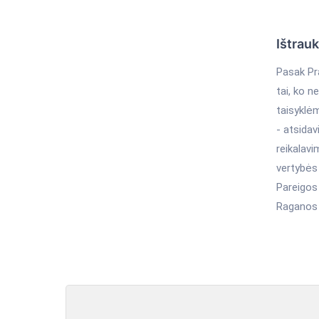
Ištrau
Pasak Pr
tai, ko n
taisyklėm
- atsidav
reikalav
vertybės 
Pareigos 
Raganos i