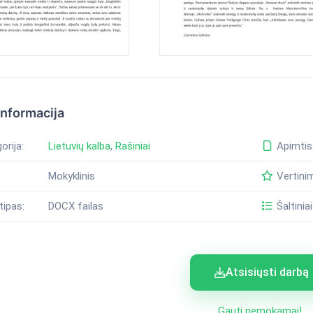
informacija
orija:
Lietuvių kalba
,
Rašiniai
Apimtis
Mokyklinis
Vertini
tipas:
DOCX failas
Šaltiniai
Atsisiųsti darbą
Gauti nemokamai!