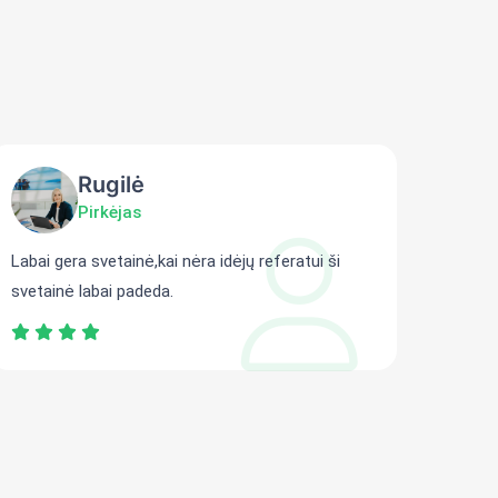
Rugilė
Pirkėjas
Labai gera svetainė,kai nėra idėjų referatui ši
Gali r
svetainė labai padeda.
persit