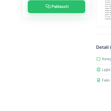
Paklausti
Detali 
Kateg
Lygis:
Failo 