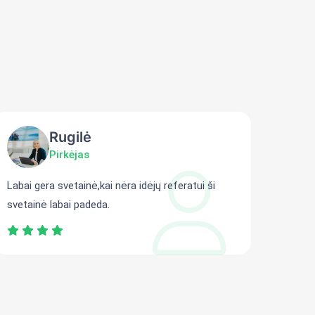
Rugilė
Pirkėjas
Labai gera svetainė,kai nėra idėjų referatui ši
Gali r
svetainė labai padeda.
persit