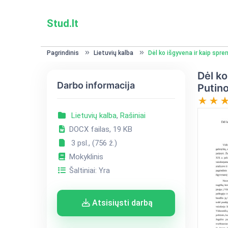
Stud.lt
Pagrindinis
Lietuvių kalba
Dėl ko išgyvena ir kaip spre
Dėl ko
Darbo informacija
Putino
Lietuvių kalba
,
Rašiniai
DOCX failas, 19 KB
3 psl., (756 ž.)
Mokyklinis
Šaltiniai: Yra
Atsisiųsti darbą