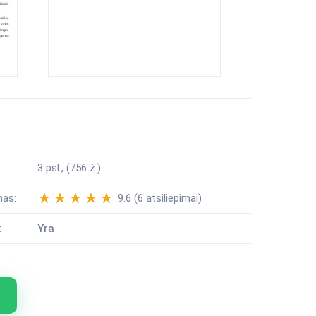
:
3 psl., (756 ž.)
mas:
9.6 (6 atsiliepimai)
:
Yra