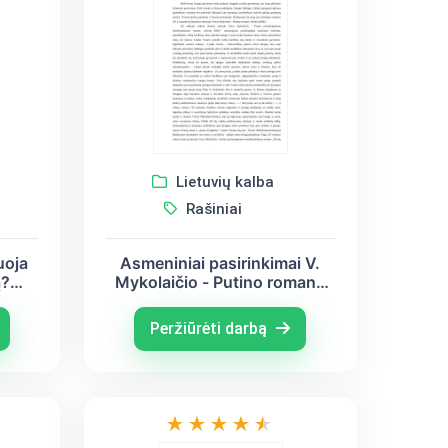
Lietuvių kalba
Rašiniai
uoja
Asmeniniai pasirinkimai V.
ą?
Mykolaičio - Putino romane
 H.
,,Altorių šešėly”
Peržiūrėti darbą
)