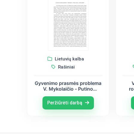
Lietuvių kalba
Rašiniai
Gyvenimo prasmės problema
V
V. Mykolaičio - Putino
ro
romane ,,Altorių šešėly”
i
Peržiūrėti darbą