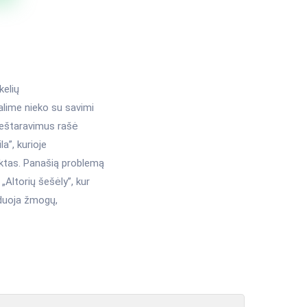
kelių
galime nieko su savimi
rieštaravimus rašė
a”, kurioje
ktas. Panašią problemą
Altorių šešėly”, kur
izduoja žmogų,