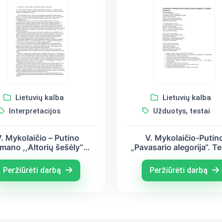
Lietuvių kalba
Lietuvių kalba
Interpretacijos
Užduotys, testai
. Mykolaičio – Putino
V. Mykolaičio-Putin
mano ,,Altorių šešėly“
„Pavasario alegorija“. T
štraukos interpretacija
suvokimo užduoty
Peržiūrėti darbą
Peržiūrėti darbą