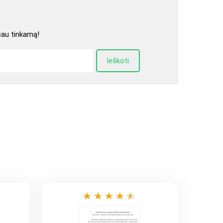
sau tinkamą!
Ieškoti