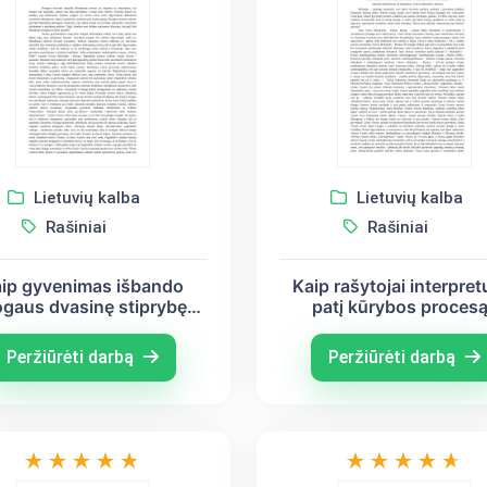
Lietuvių kalba
Lietuvių kalba
Rašiniai
Rašiniai
ip gyvenimas išbando
Kaip rašytojai interpret
gaus dvasinę stiprybę?
patį kūrybos proces
 Mykolaitis - Putinas, A.
(Adomas Mickevičius,
Škėma, V. Krėvė -
Radauskas, Vincas
Peržiūrėti darbą
Peržiūrėti darbą
Mickevičius)
Mykolaitis- Putinas