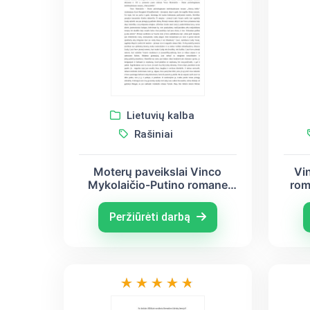
Lietuvių kalba
Rašiniai
Moterų paveikslai Vinco
Vi
Mykolaičio-Putino romane
rom
,,Altorių šešėly”
VI
Peržiūrėti darbą