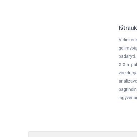
Ištrau
Vidinius 
galimybių
padaryti.
XIX a. pa
vaizduoj
analizavo
pagrindin
išgyvenan