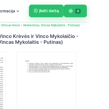
ormacija
Įkelti darbą
0
i? (Vincas Krėvė – Mickevičius, Vincas Mykolaitis - Putinas)
 Vinco Krėvės ir Vinco Mykolaičio -
Vincas Mykolaitis - Putinas)