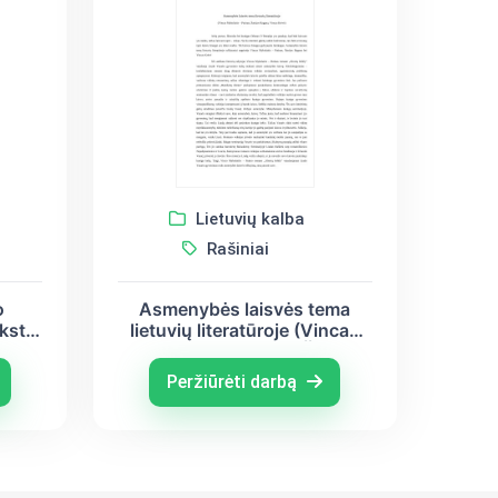
Lietuvių kalba
Rašiniai
o
Asmenybės laisvės tema
eksto
lietuvių literatūroje (Vincas
s
Mykolaitis – Putinas, Šatrijos
Ragana, Vincas Krėvė)
Peržiūrėti darbą