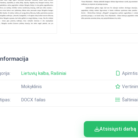
informacija
orija:
Lietuvių kalba
,
Rašiniai
Apimtis
Mokyklinis
Vertini
tipas:
DOCX failas
Šaltiniai
Atsisiųsti darbą