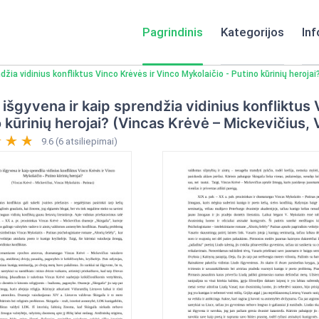
Pagrindinis
Kategorijos
Inf
ndžia vidinius konfliktus Vinco Krėvės ir Vinco Mykolaičio - Putino kūrinių heroja
 išgyvena ir kaip sprendžia vidinius konfliktus
 kūrinių herojai? (Vincas Krėvė – Mickevičius, 
9.6 (6 atsiliepimai)