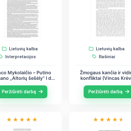
Lietuvių kalba
Lietuvių kalba
Interpretacijos
Rašiniai
nco Mykolaičio – Putino
Žmogaus kančia ir vidi
ano „Altorių šešėly“ I d.
konfliktai (Vincas Krėv
I sk. pab. interpretacija
Mickevičius, Vinca
Mykolaitis - Putinas
Peržiūrėti darbą
Peržiūrėti darbą