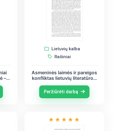
Lietuvių kalba
Rašiniai
niai
Asmeninės laimės ir pareigos
ė –
konfliktas lietuvių literatūroje
s
(Vincas Krėvė – Mickevičius,
)
Vincas Mykolaitis-Putinas,
Peržiūrėti darbą
Justinas Marcinkevičius)