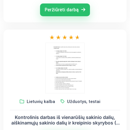
kl.)
Peržiūrėti darbą
Lietuvių kalba
Užduotys, testai
Kontrolinis darbas iš vienarūšių sakinio dalių,
aiškinamųjų sakinio dalių ir kreipinio skyrybos (8
kl.) II var