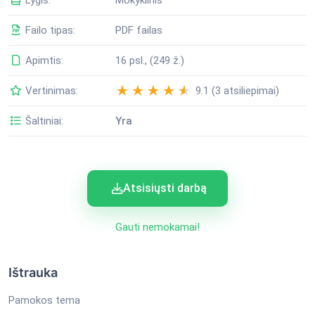
Failo tipas:
PDF failas
Apimtis:
16 psl., (249 ž.)
Vertinimas:
9.1 (3 atsiliepimai)
Šaltiniai:
Yra
Atsisiųsti darbą
Gauti nemokamai!
Ištrauka
Pamokos tema