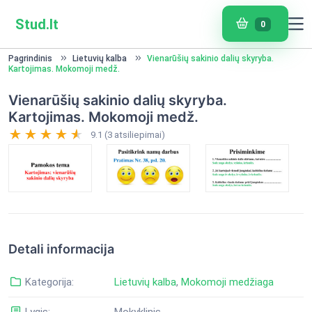
Stud.lt
0
Pagrindinis
Lietuvių kalba
Vienarūšių sakinio dalių skyryba.
Kartojimas. Mokomoji medž.
Vienarūšių sakinio dalių skyryba.
Kartojimas. Mokomoji medž.
9.1 (3 atsiliepimai)
Detali informacija
Kategorija:
Lietuvių kalba
,
Mokomoji medžiaga
Lygis:
Mokyklinis