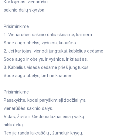
Kartojimas: vienarūšių
sakinio dalių skyryba
Prisiminkime
1. Vienarūšes sakinio dalis skiriame, kai nėra
Sode augo obelys, vyšnios, kriaušės.
2. Jei kartojasi vienodi jungtukai, kablelius dedame
Sode augo ir obelys, ir vyšnios, ir kriaušės.
3. Kablelius visada dedame prieš jungtukus
Sode augo obelys, bet ne kriaušės.
Prisiminkime
Pasakykite, kodėl paryškintieji žodžiai yra
vienarūšės sakinio dalys.
Vidas, Živilė ir Giedriusdažnai eina į vaikų
biblioteką.
Ten jie randa laikraščių , žurnalųir knygų.