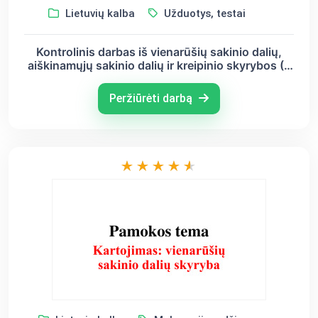
Lietuvių kalba
Užduotys, testai
Kontrolinis darbas iš vienarūšių sakinio dalių,
aiškinamųjų sakinio dalių ir kreipinio skyrybos (8
kl.) II var
Peržiūrėti darbą