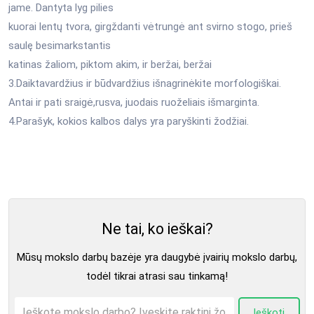
jame. Dantyta lyg pilies
kuorai lentų tvora, girgždanti vėtrungė ant svirno stogo, prieš
saulę besimarkstantis
katinas žaliom, piktom akim, ir beržai, beržai
3.Daiktavardžius ir būdvardžius išnagrinėkite morfologiškai.
Antai ir pati sraigė,rusva, juodais ruoželiais išmarginta.
4.Parašyk, kokios kalbos dalys yra paryškinti žodžiai.
Ne tai, ko ieškai?
Mūsų mokslo darbų bazėje yra daugybė įvairių mokslo darbų,
todėl tikrai atrasi sau tinkamą!
Ieškoti