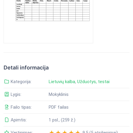
Detali informacija
Kategorija:
Lietuvių kalba
,
Užduotys, testai
Lygis:
Mokyklinis
Failo tipas:
PDF failas
Apimtis:
1 psl., (259 ž.)
Vertinimas:
9.5 (5 atsiliepimai)