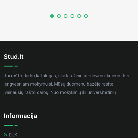
Stud.lt
Tai rašto darbų katalogas, skirtas žinių perdavimui kitiems bei
lengvesniam mokymuisi. Mūsų duomenų bazėje rasite
įvairiausių rašto darbų. Nuo mokyklinių iki universitetinių.
Informacija
DUK