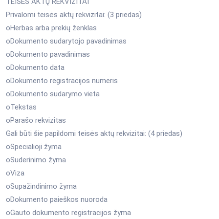
TEISĖS AKTŲ REKVIZITAI
Privalomi teisės aktų rekvizitai: (3 priedas)
oHerbas arba prekių ženklas
oDokumento sudarytojo pavadinimas
oDokumento pavadinimas
oDokumento data
oDokumento registracijos numeris
oDokumento sudarymo vieta
oTekstas
oParašo rekvizitas
Gali būti šie papildomi teisės aktų rekvizitai: (4 priedas)
oSpecialioji žyma
oSuderinimo žyma
oViza
oSupažindinimo žyma
oDokumento paieškos nuoroda
oGauto dokumento registracijos žyma