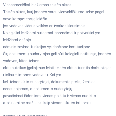
Vienasmeniškai leidžiamas teisės aktas.
Teisės aktas, kurį įmonės vardu vienvaldiškumo teise pagal
savo kompetenciją leidžia
jos vadovas vidaus veiklos ar tvarkos klausimais.
Kolegialiai leidžiami nutarimai, sprendimai ir potvarkiai yra
leidžiami viešojo
administravimo funkcijas vykdančiose institucijose.
Šių dokumentų sudarytojas gali būti kolegiali institucija, įmonės
vadovas, kitas teisės
aktų suteikus įgaliojimus leisti teisės aktus turintis darbuotojas
(toliau – imonės vadovas). Kai yra
keli teisės akto sudarytojai, dokumente prekių ženklas
nenaudojamas, o dokumento sudarytojų
pavadinimai išdėstomi vienas po kitu ir vienas nuo kito
atskiriami ne mažesniu kaip vienos eilutės intervalu.