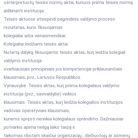
oInterpretuotų teisės normų aktai, kuriuos priima teisės normą
aiškinanti institucija.
Teisės aktuose atsispindi pagrindinis valdymo proceso
rezultatas, kuris fiksuojamas
kolegialiai arba vienasmeniškai:
Kolegialiai leidžiami teisės aktai.
Nutartą dalyką fiksuojantis teisės aktas, kurį leidžia kolegiali
valdymo institucija
svarbiausiais principiniais jos kompetencijai priklausančiais
klausimais, pvz., Lietuvos Respublikos
Vyriausybė. Teisės aktas, kurį priima kolegialaus valdymo
institucija (pvz., savivaldybė) veiklos
klausimais. Teisės aktas, kurį leidžia kolegialios institucijos
vadovas operatyviais klausimais,
kuriems spręsti nereikia kolegialaus sprendimo. Dažniausiai
potvarkis apima neilgą laiko tarpą ir
taikomas ribotam skaičiui organizacijų , darbuotojų ar asmenų.