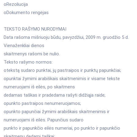
oRezoliucija
oDokumento rengėjas
TEKSTO RAŠYMO NURODYMAI
Data rašoma mišriuoju būdu, pavyzdžiui, 2009 m. gruodžio 5 d.
Vienaženkliai dienos
skaitmenys rašomi be nulio.
Teksto rašymo normos:
otekstą sudaro punktai, jų pastraipos ir punktų papunkčiai;
opunktai žymimi arabiškais skaitmenimis ir visame tekste
numeruojami iš eilės, po skaitmens
dedamas taškas ir pradedama rašyti didžiąja raide;
opunkto pastraipos nenumeruojamos;
opunkto papunčiai žymimi arabiškais skaitmenimis ir
numeruojami iš eilės. Papunčius sudaro
punkto ir papunkčio eilės numeriai, po punkto ir papunkčio
skaitmenų dedami taškai;