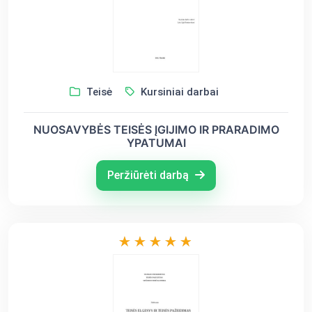
Teisė
Kursiniai darbai
NUOSAVYBĖS TEISĖS ĮGIJIMO IR PRARADIMO
YPATUMAI
Peržiūrėti darbą