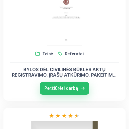
Teisė
Referatai
BYLOS DĖL CIVILINĖS BŪKLĖS AKTŲ
REGISTRAVIMO, ĮRAŠŲ ATKŪRIMO, PAKEITIMO,
PAPILDYMO, IŠTAISYMO AR ANULIAVIMO
Peržiūrėti darbą