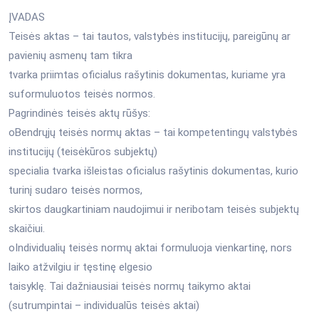
ĮVADAS
Teisės aktas – tai tautos, valstybės institucijų, pareigūnų ar
pavienių asmenų tam tikra
tvarka priimtas oficialus rašytinis dokumentas, kuriame yra
suformuluotos teisės normos.
Pagrindinės teisės aktų rūšys:
oBendrųjų teisės normų aktas – tai kompetentingų valstybės
institucijų (teisėkūros subjektų)
specialia tvarka išleistas oficialus rašytinis dokumentas, kurio
turinį sudaro teisės normos,
skirtos daugkartiniam naudojimui ir neribotam teisės subjektų
skaičiui.
oIndividualių teisės normų aktai formuluoja vienkartinę, nors
laiko atžvilgiu ir tęstinę elgesio
taisyklę. Tai dažniausiai teisės normų taikymo aktai
(sutrumpintai – individualūs teisės aktai)