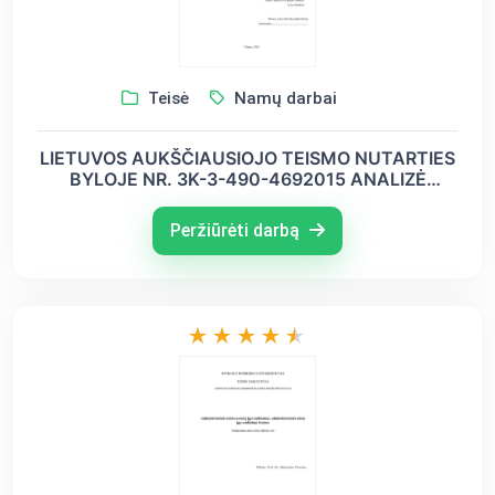
Teisė
Namų darbai
LIETUVOS AUKŠČIAUSIOJO TEISMO NUTARTIES
BYLOJE NR. 3K-3-490-4692015 ANALIZĖ
AUTORINĖS TEISĖS IR SU JOMIS SUSIJUSIŲ
TEISĖS NORMŲ TAIKYMO ASPEKTU. Namų
Peržiūrėti darbą
darbas