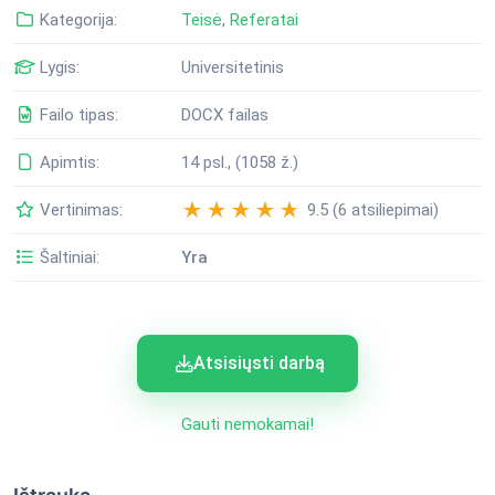
Kategorija:
Teisė
,
Referatai
Lygis:
Universitetinis
Failo tipas:
DOCX failas
Apimtis:
14 psl., (1058 ž.)
Vertinimas:
9.5 (6 atsiliepimai)
Šaltiniai:
Yra
Atsisiųsti darbą
Gauti nemokamai!