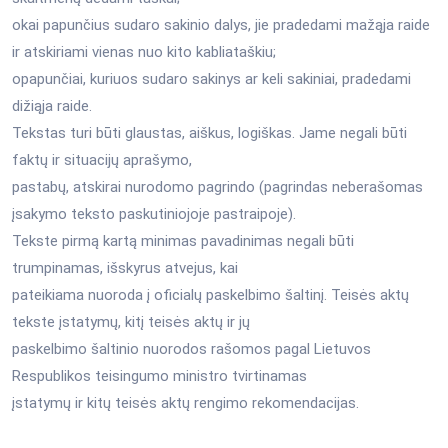
okai papunčius sudaro sakinio dalys, jie pradedami mažąja raide
ir atskiriami vienas nuo kito kabliataškiu;
opapunčiai, kuriuos sudaro sakinys ar keli sakiniai, pradedami
dižiąja raide.
Tekstas turi būti glaustas, aiškus, logiškas. Jame negali būti
faktų ir situacijų aprašymo,
pastabų, atskirai nurodomo pagrindo (pagrindas neberašomas
įsakymo teksto paskutiniojoje pastraipoje).
Tekste pirmą kartą minimas pavadinimas negali būti
trumpinamas, išskyrus atvejus, kai
pateikiama nuoroda į oficialų paskelbimo šaltinį. Teisės aktų
tekste įstatymų, kitį teisės aktų ir jų
paskelbimo šaltinio nuorodos rašomos pagal Lietuvos
Respublikos teisingumo ministro tvirtinamas
įstatymų ir kitų teisės aktų rengimo rekomendacijas.