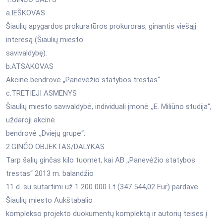
a.IEŠKOVAS
Šiaulių apygardos prokuratūros prokuroras, ginantis viešąjį
interesą (Šiaulių miesto
savivaldybę).
b.ATSAKOVAS
Akcinė bendrovė „Panevėžio statybos trestas“.
c.TRETIEJI ASMENYS
Šiaulių miesto savivaldybė, individuali įmonė ,,E. Miliūno studija“,
uždaroji akcinė
bendrovė ,,Dviejų grupė“.
2.GINČO OBJEKTAS/DALYKAS
Tarp šalių ginčas kilo tuomet, kai AB ,,Panevėžio statybos
trestas“ 2013 m. balandžio
11 d. su sutartimi už 1 200 000 Lt (347 544,02 Eur) pardavė
Šiaulių miesto Aukštabalio
komplekso projekto duokumentų komplektą ir autorių teises į