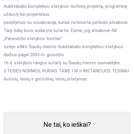
Aukštabalio komplekso statybos techninį projektą, programinę
užduotį bei projektinius
pasiūlymus su vizualizacija, kurias neteisėtai perleido atsakovė.
Tarp šalių buvo sudaryta sutartis. Esmė, jog atsakovė AB
„Panevėžio statybos trestas“
turėjo atlikti Šiaulių miesto Aukštabalio komplekso statybos
darbus pagal 2005 m. gruodžio
16 d. statybos rangos sutartį su Šiaulių miesto savivaldybe.
3.TEISĖS NORMOS, KURIAS TAIKĖ I IR II INSTANCIJOS TEISMAI
Autorių teisių ir gretutinių teisių įstatymas:
Ne tai, ko ieškai?