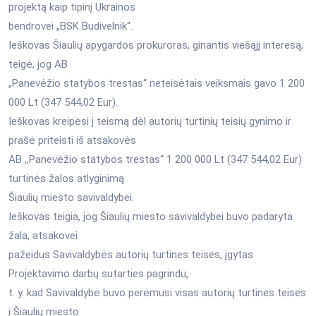
projektą kaip tipinį Ukrainos
bendrovei „BSK Budivelnik“.
Ieškovas Šiaulių apygardos prokuroras, ginantis viešąjį interesą,
teigė, jog AB
„Panevėžio statybos trestas“ neteisėtais veiksmais gavo 1 200
000 Lt (347 544,02 Eur).
Ieškovas kreipėsi į teismą dėl autorių turtinių teisių gynimo ir
prašė priteisti iš atsakovės
AB ,,Panevėžio statybos trestas“ 1 200 000 Lt (347 544,02 Eur)
turtinės žalos atlyginimą
Šiaulių miesto savivaldybei.
Ieškovas teigia, jog Šiaulių miesto savivaldybei buvo padaryta
žala, atsakovei
pažeidus Savivaldybės autorių turtines teises, įgytas
Projektavimo darbų sutarties pagrindu,
t. y. kad Savivaldybė buvo perėmusi visas autorių turtines teises
į Šiaulių miesto