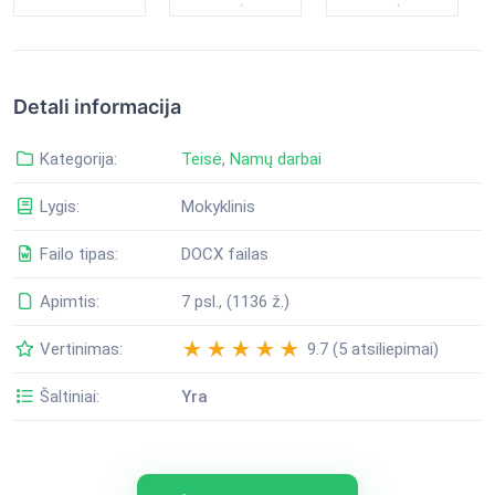
Detali informacija
Kategorija:
Teisė
,
Namų darbai
Lygis:
Mokyklinis
Failo tipas:
DOCX failas
Apimtis:
7 psl., (1136 ž.)
Vertinimas:
9.7 (5 atsiliepimai)
Šaltiniai:
Yra