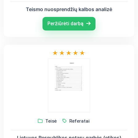
Teismo nuosprendžių kalbos analizė
Peržiūrėti darbą
Teisė
Referatai
Lietuvos Respublikos notarų garbės (etikos)