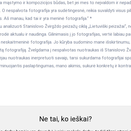
ra mąstymo ir kompozicijos būdas, bet jei mes to neįvaldom ir nepad
. O nespalvota fotografija yra sudėtingesnė, reikia suvaldyti visus pi
. Aš manau, kad tai ir yra meninė fotografija.“ *
u analizuoti Stanislovo Žvirgždo peizažų ciklą „Lietuviški peizažai“, n
odė aktualu ir naudinga. Gilinimasis į jo fotografijas, vertė labiau p
, neskaitmeninė fotografija. Jo kūryba sudomino mane išskirtinumu,
tą fotografiją. Žvelgdama į nespalvotas nuotraukas iš Stanislovo Ž
lėjau nuotraukas inerpretuoti savaip, tarsi sukurdama fotografijai sp
ominuojantis paslaptingumas, mano akimis, sukurė konkretų ir kont
Ne tai, ko ieškai?