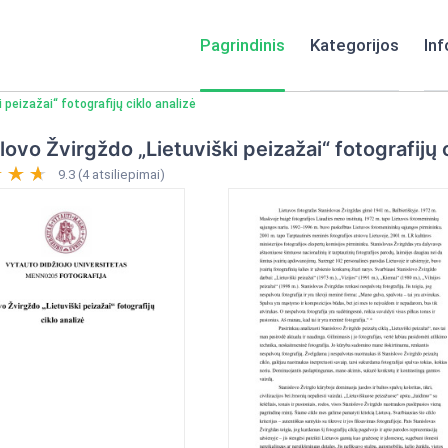
Pagrindinis
Kategorijos
Inf
 peizažai“ fotografijų ciklo analizė
lovo Žvirgždo „Lietuviški peizažai“ fotografijų c
9.3 (4 atsiliepimai)