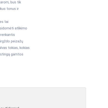
arom, bus tik
lkus tonus ir
es tai
asidomėti atlikimo
 renkantis
virgždo peizažų
alvas tokias, kokias
rastingą gamtos