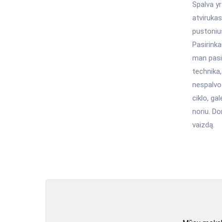
Spalva y
atvirukas
pustonius
Pasirinka
man pasir
technika
nespalvo
ciklo, ga
noriu. D
vaizdą.