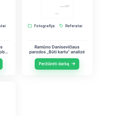
tai
Fotografija
Referatai
ės
Ramūno Danisevičiaus
robos
parodos „Būti kartu“ analizė
Peržiūrėti darbą