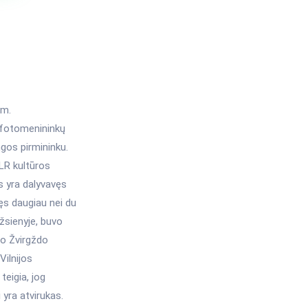
 m.
 fotomenininkų
gos pirmininku.
LR kultūros
s yra dalyvavęs
ęs daugiau nei du
žsienyje, buvo
ovo Žvirgždo
Vilnijos
teigia, jog
 yra atvirukas.