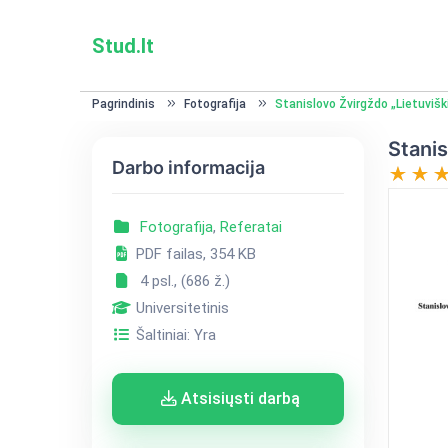
Stud.lt
Pagrindinis
Fotografija
Stanislovo Žvirgždo „Lietuviški
Stanis
Darbo informacija
Fotografija
,
Referatai
PDF failas, 354 KB
4 psl., (686 ž.)
Universitetinis
Šaltiniai: Yra
Atsisiųsti darbą