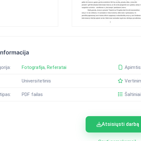
informacija
orija:
Fotografija
,
Referatai
Apimtis
Universitetinis
Vertini
tipas:
PDF failas
Šaltiniai
Atsisiųsti darbą