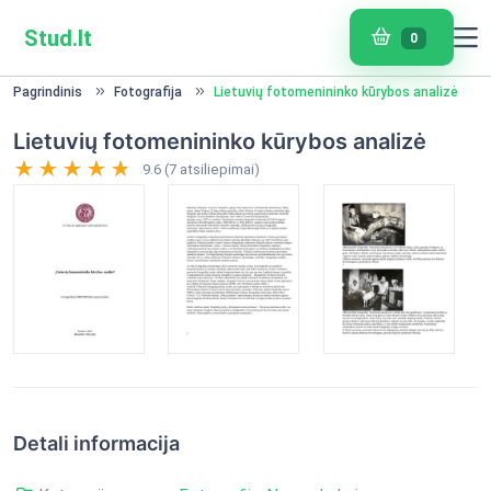
Stud.lt
0
Pagrindinis
Fotografija
Lietuvių fotomenininko kūrybos analizė
Lietuvių fotomenininko kūrybos analizė
9.6 (7 atsiliepimai)
Detali informacija