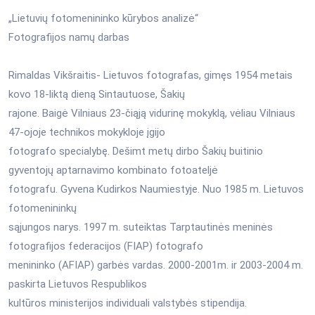
„Lietuvių fotomenininko kūrybos analizė“
Fotografijos namų darbas
Rimaldas Vikšraitis- Lietuvos fotografas, gimęs 1954 metais
kovo 18-liktą dieną Sintautuose, Šakių
rajone. Baigė Vilniaus 23-čiąją vidurinę mokyklą, vėliau Vilniaus
47-ojoje technikos mokykloje įgijo
fotografo specialybę. Dešimt metų dirbo Šakių buitinio
gyventojų aptarnavimo kombinato fotoateljė
fotografu. Gyvena Kudirkos Naumiestyje. Nuo 1985 m. Lietuvos
fotomenininkų
sąjungos narys. 1997 m. suteiktas Tarptautinės meninės
fotografijos federacijos (FIAP) fotografo
menininko (AFIAP) garbės vardas. 2000-2001m. ir 2003-2004 m.
paskirta Lietuvos Respublikos
kultūros ministerijos individuali valstybės stipendija.