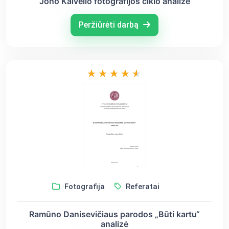
Jono Kalvelio fotografijos ciklo analizė
Peržiūrėti darbą
Fotografija
Referatai
Ramūno Danisevičiaus parodos „Būti kartu“
analizė