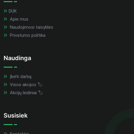
DUK
Apie mus
Naudojimosi taisyklės
Privatumo politika
Naudinga
Įkelti darbą
Visos akcijos 🏷️
Akcijų leidiniai 🏷️
Susisiek
Kontaktai