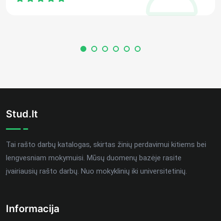
Stud.lt
Tai rašto darbų katalogas, skirtas žinių perdavimui kitiems bei
lengvesniam mokymuisi. Mūsų duomenų bazėje rasite
įvairiausių rašto darbų. Nuo mokyklinių iki universitetinių.
Informacija