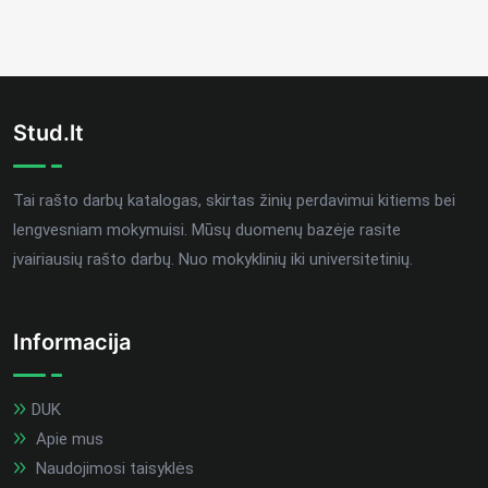
Stud.lt
Tai rašto darbų katalogas, skirtas žinių perdavimui kitiems bei
lengvesniam mokymuisi. Mūsų duomenų bazėje rasite
įvairiausių rašto darbų. Nuo mokyklinių iki universitetinių.
Informacija
DUK
Apie mus
Naudojimosi taisyklės