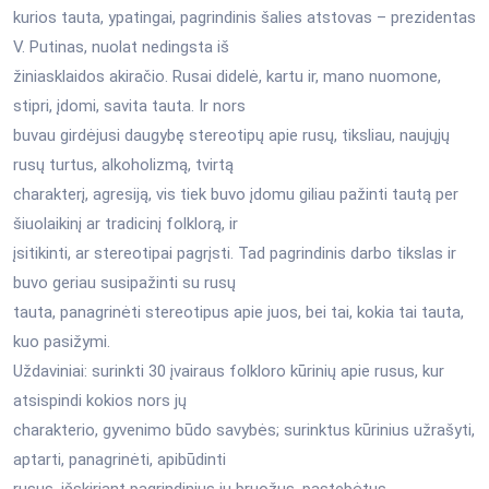
kurios tauta, ypatingai, pagrindinis šalies atstovas – prezidentas
V. Putinas, nuolat nedingsta iš
žiniasklaidos akiračio. Rusai didelė, kartu ir, mano nuomone,
stipri, įdomi, savita tauta. Ir nors
buvau girdėjusi daugybę stereotipų apie rusų, tiksliau, naujųjų
rusų turtus, alkoholizmą, tvirtą
charakterį, agresiją, vis tiek buvo įdomu giliau pažinti tautą per
šiuolaikinį ar tradicinį folklorą, ir
įsitikinti, ar stereotipai pagrįsti. Tad pagrindinis darbo tikslas ir
buvo geriau susipažinti su rusų
tauta, panagrinėti stereotipus apie juos, bei tai, kokia tai tauta,
kuo pasižymi.
Uždaviniai: surinkti 30 įvairaus folkloro kūrinių apie rusus, kur
atsispindi kokios nors jų
charakterio, gyvenimo būdo savybės; surinktus kūrinius užrašyti,
aptarti, panagrinėti, apibūdinti
rusus, išskiriant pagrindinius jų bruožus, pastebėtus