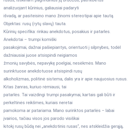
analizuojant kūrinius, galiausiai padaryti
išvadą, ar pasiteisino mano žinomi stereotipai apie tautą.
Objektas: rusų (rytų slavų) tauta.
Kūrinių specifika: rinkau anekdotus, posakius ir patarles.
Anekdotai – trumpi komiški
pasakojimai, dažnai pašiepiantys, orientuoti į silpnybes, todėl
dažniausiai juose atsispindi neigiamos
žmonių savybės, nepavykę poelgiai, nesėkmės. Mano
surinktuose anekdotuose atsispindi rusų
alkoholizmas, politinė sistema, dalis yra ir apie naujuosius rusus.
Kitas žanras, kuriuo rėmiausi, tai
patarlės. Tai vaizdingi trumpi pasakymai, kartais gali būti ir
perkeltinės reikšmes, kuriais neretai
pamokoma ar patariama. Mano surinktos patarlės – labai
įvairios, tačiau visos jos parodo visiškai
kitokį rusų būdą nei „anekdotinis rusas“, nes atskleidžia gerąją,