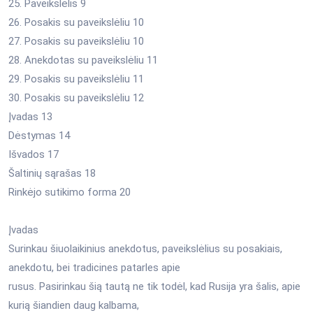
25. Paveikslėlis 9
26. Posakis su paveikslėliu 10
27. Posakis su paveikslėliu 10
28. Anekdotas su paveikslėliu 11
29. Posakis su paveikslėliu 11
30. Posakis su paveikslėliu 12
Įvadas 13
Dėstymas 14
Išvados 17
Šaltinių sąrašas 18
Rinkėjo sutikimo forma 20
Įvadas
Surinkau šiuolaikinius anekdotus, paveikslėlius su posakiais,
anekdotu, bei tradicines patarles apie
rusus. Pasirinkau šią tautą ne tik todėl, kad Rusija yra šalis, apie
kurią šiandien daug kalbama,