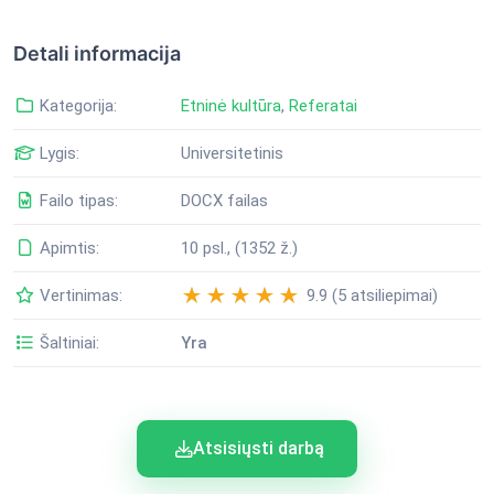
Detali informacija
Kategorija:
Etninė kultūra
,
Referatai
Lygis:
Universitetinis
Failo tipas:
DOCX failas
Apimtis:
10 psl., (1352 ž.)
Vertinimas:
9.9 (5 atsiliepimai)
Šaltiniai:
Yra
Atsisiųsti darbą