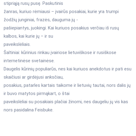
stipriąją rusų pusę. Paskutinis
žanras, kuriuo rėmiausi – įvairūs posakiai, kurie yra trumpi
žodžių junginiai, frazės, dauguma jų -
pašiepiantys, juokingi. Kai kuriuos posakius verčiau iš rusų
kalbos, kai kurie jų – ir su
paveikslėliais.
Šaltiniai: kūrinius rinkau įvairiose lietuviškose ir rusiškose
internetinėse svetainėse.
Daugelis kūrinių populiarūs, nes kai kuriuos anekdotus ir pati esu
skaičiusi ar girdėjusi anksčiau,
posakius, patarles kartais taikome ir lietuvių tautai, nors dalis jų
ir buvo matytos pirmąkart, o štai
paveikslėliai su posakiais plačiai žinomi, nes daugeliu jų vis kas
nors pasidalina Feisbuke.