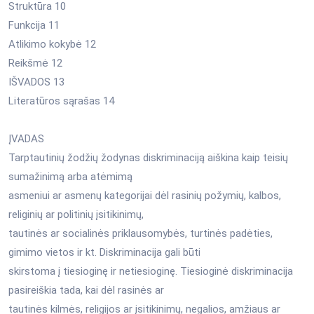
Struktūra 10
Funkcija 11
Atlikimo kokybė 12
Reikšmė 12
IŠVADOS 13
Literatūros sąrašas 14
ĮVADAS
Tarptautinių žodžių žodynas diskriminaciją aiškina kaip teisių
sumažinimą arba atėmimą
asmeniui ar asmenų kategorijai dėl rasinių požymių, kalbos,
religinių ar politinių įsitikinimų,
tautinės ar socialinės priklausomybės, turtinės padėties,
gimimo vietos ir kt. Diskriminacija gali būti
skirstoma į tiesioginę ir netiesioginę. Tiesioginė diskriminacija
pasireiškia tada, kai dėl rasinės ar
tautinės kilmės, religijos ar įsitikinimų, negalios, amžiaus ar