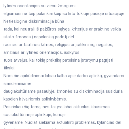
lytinės orientacijos su vienu žmogumi
elgiamasi ne taip palankiai kaip su kitu tokioje pačioje situacijoje.
Netiesioginė diskriminacija būna
tada, kai neutrali iš pažiūros sąlyga, kriterijus ar praktinė veikla
stato žmones į nepalankią padėtį dėl
rasinės ar tautinės kilmės, religijos ar įsitikinimų, negalios,
amžiaus ar lytinės orientacijos, išskyrus
tuos atvejus, kai tokią praktiką pateisina įstatymu pagrįsti
tikslai.
Nors šie apibūdinimai labiau kalba apie darbo aplinką, gyvendami
šiandieniniame
daugiakultūriame pasaulyje, žmonės su diskriminacija susiduria
kasdien ir įvairiomis aplinkybėmis.
Pasirinkau šią temą, nes tai yra labai aktualus klausimas
sociokultūrinėje aplinkoje, kurioje
gyvename. Nuolat siekiama aktualinti problemas, kylančias dėl