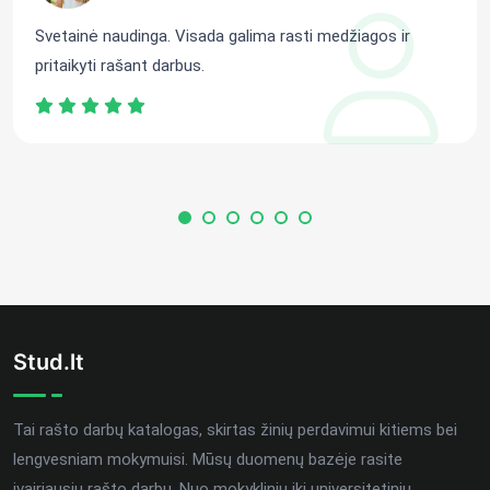
Svetainė naudinga. Visada galima rasti medžiagos ir
pritaikyti rašant darbus.
Stud.lt
Tai rašto darbų katalogas, skirtas žinių perdavimui kitiems bei
lengvesniam mokymuisi. Mūsų duomenų bazėje rasite
įvairiausių rašto darbų. Nuo mokyklinių iki universitetinių.