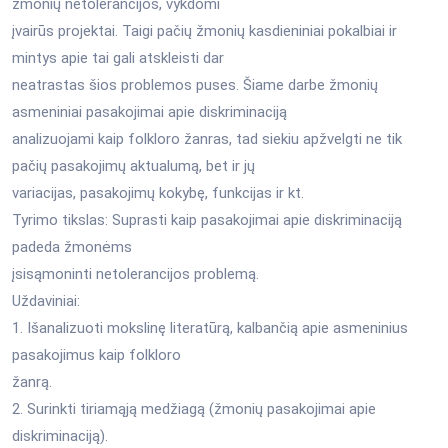
žmonių netolerancijos, vykdomi
įvairūs projektai. Taigi pačių žmonių kasdieniniai pokalbiai ir
mintys apie tai gali atskleisti dar
neatrastas šios problemos puses. Šiame darbe žmonių
asmeniniai pasakojimai apie diskriminaciją
analizuojami kaip folkloro žanras, tad siekiu apžvelgti ne tik
pačių pasakojimų aktualumą, bet ir jų
variacijas, pasakojimų kokybę, funkcijas ir kt.
Tyrimo tikslas: Suprasti kaip pasakojimai apie diskriminaciją
padeda žmonėms
įsisąmoninti netolerancijos problemą.
Uždaviniai:
1. Išanalizuoti mokslinę literatūrą, kalbančią apie asmeninius
pasakojimus kaip folkloro
žanrą.
2. Surinkti tiriamąją medžiagą (žmonių pasakojimai apie
diskriminaciją).