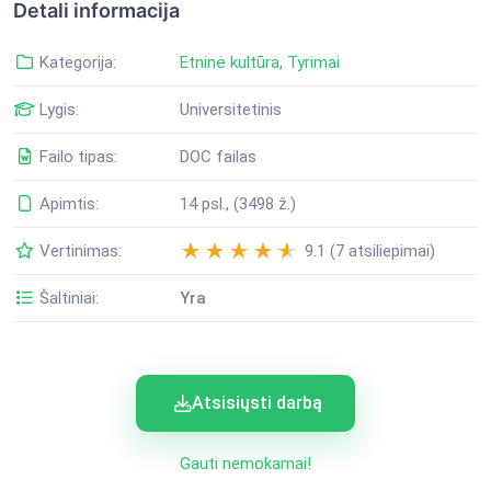
Detali informacija
Kategorija:
Etninė kultūra
,
Tyrimai
Lygis:
Universitetinis
Failo tipas:
DOC failas
Apimtis:
14 psl., (3498 ž.)
Vertinimas:
9.1 (7 atsiliepimai)
Šaltiniai:
Yra
Atsisiųsti darbą
Gauti nemokamai!