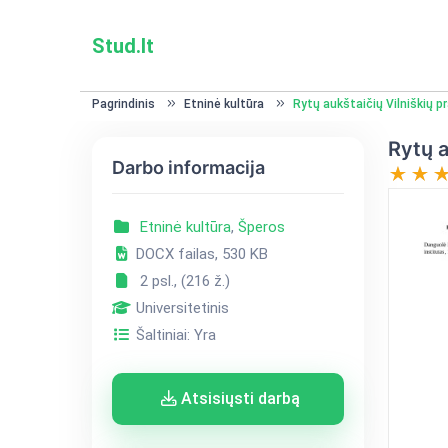
Stud.lt
Pagrindinis
Etninė kultūra
Rytų aukštaičių Vilniškių 
Rytų a
Darbo informacija
Etninė kultūra
,
Šperos
DOCX failas, 530 KB
2 psl., (216 ž.)
Universitetinis
Šaltiniai: Yra
Atsisiųsti darbą