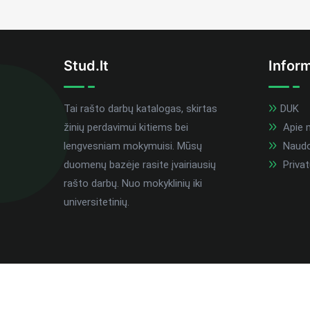
Stud.lt
Inform
Tai rašto darbų katalogas, skirtas
DUK
žinių perdavimui kitiems bei
Apie 
lengvesniam mokymuisi. Mūsų
Naudoj
duomenų bazėje rasite įvairiausių
Privat
rašto darbų. Nuo mokyklinių iki
universitetinių.
Visos teisės saugomos ©
stud.lt
2026