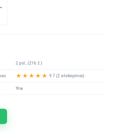
:
2 psl., (216 ž.)
mas:
9.7 (2 atsiliepimai)
:
Yra