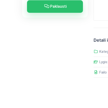
Paklausti
Detali 
Kateg
Lygis:
Failo 