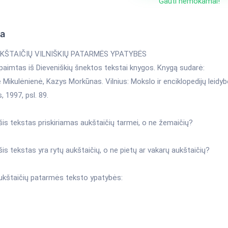
Gauti nemokamai!
ka
KŠTAIČIŲ VILNIŠKIŲ PATARMĖS YPATYBĖS
paimtas iš Dieveniškių šnektos tekstai knygos. Knygą sudarė:
Mikulėnienė, Kazys Morkūnas. Vilnius: Mokslo ir enciklopedijų leidy
, 1997, psl. 89.
šis tekstas priskiriamas aukštaičių tarmei, o ne žemaičių?
šis tekstas yra rytų aukštaičių, o ne pietų ar vakarų aukštaičių?
aukštaičių patarmės teksto ypatybės: