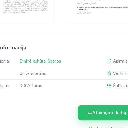
informacija
orija:
Etninė kultūra
,
Šperos
Apimtis
Universitetinis
Vertini
tipas:
DOCX failas
Šaltiniai
Atsisiųsti darbą