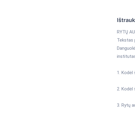
Ištrau
RYTŲ AU
Tekstas 
Danguolė 
institutas
1. Kodėl 
2. Kodėl 
3. Rytų 