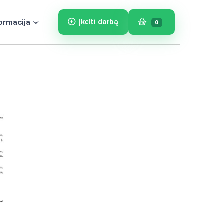
ormacija
Įkelti darbą
0