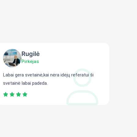
Rugilė
Pirkėjas
Labai gera svetainė,kai nėra idėjų referatui ši
Gali r
svetainė labai padeda.
persit