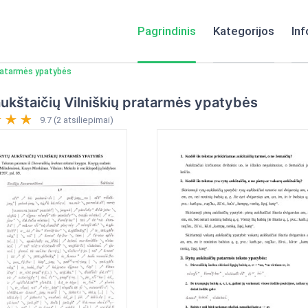
Pagrindinis
Kategorijos
Inf
pratarmės ypatybės
ukštaičių Vilniškių pratarmės ypatybės
9.7 (2 atsiliepimai)