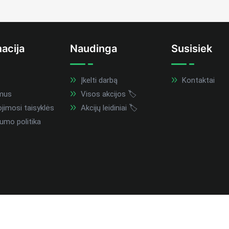
acija
Naudinga
Susisiek
Įkelti darbą
Kontaktai
mus
Visos akcijos 🏷️
imosi taisyklės
Akcijų leidiniai 🏷️
umo politika