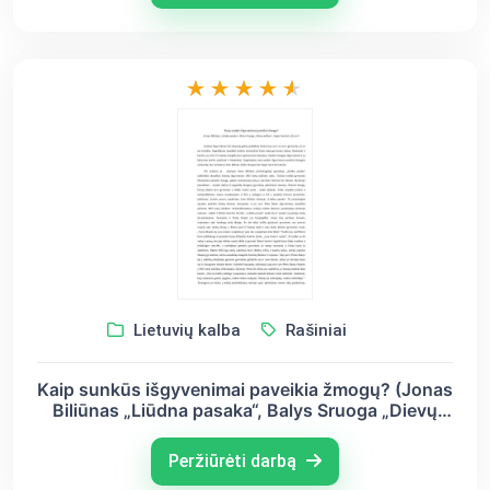
Lietuvių kalba
Rašiniai
Kaip sunkūs išgyvenimai paveikia žmogų? (Jonas
Biliūnas „Liūdna pasaka“, Balys Sruoga „Dievų
miškas“, Jurgis Savickis „Kova“)
Peržiūrėti darbą