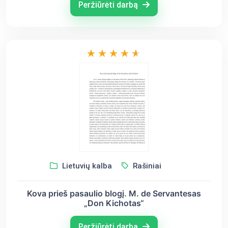
Peržiūrėti darbą
Lietuvių kalba
Rašiniai
Kova prieš pasaulio blogį. M. de Servantesas
„Don Kichotas“
Peržiūrėti darbą