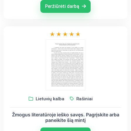
Peržiūrėti darbą
Lietuvių kalba
Rašiniai
Žmogus literatūroje ieško savęs. Pagrįskite arba
paneikite šią mintį