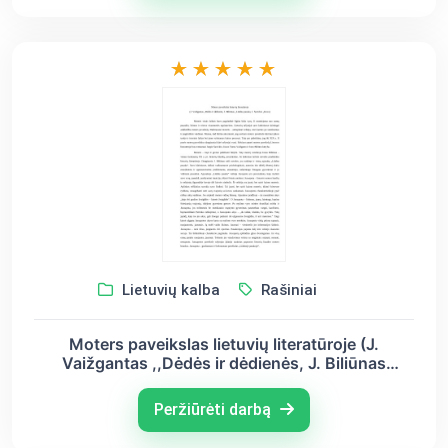
Lietuvių kalba
Rašiniai
Moters paveikslas lietuvių literatūroje (J.
Vaižgantas ,,Dėdės ir dėdienės, J. Biliūnas
,,Liūdna pasaka, J. Savickis ,,Kova)
Peržiūrėti darbą