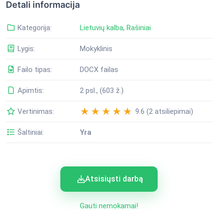
Detali informacija
Kategorija:
Lietuvių kalba
,
Rašiniai
Lygis:
Mokyklinis
Failo tipas:
DOCX failas
Apimtis:
2 psl., (603 ž.)
Vertinimas:
9.6 (2 atsiliepimai)
Šaltiniai:
Yra
Atsisiųsti darbą
Gauti nemokamai!