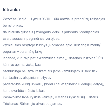
Ištrauka
Žozefas Bedjė – žymus XVIII – XIX amžiaus prancūzų rašytojas
bei istorikas,
daugiausia gilinęsis į žmogaus vidinius jausmus, vyraujančias
svarbiausias ir pagrindines vertybes.
Žymiausias rašytojo kūrinys „Romanas apie Tristaną ir Izoldą“ –
populiari viduramžių laikų
legenda, kuri taip pat ekranizuota filme ,,Tristanas ir Izolda“. Šis
kūrinys apima viską, kas
stebuklinga bei tyra, retkarčiais jame vaizduojami ir šiek tiek
fantastiniai, utopiniai motyvai,
padarantys kūrinį unikaliu, įdomiu bei atspindinčiu daugelį dalykų,
kurie svarbūs ir šiais laikais.
Pasakojime labai ryškūs veikėjai, o vienas ryškiausių – riteris
Tristanas. Būtent jis atvaizduojamas,