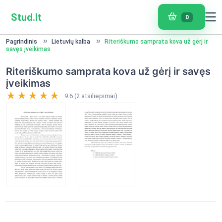
Stud.lt
0
Pagrindinis
Lietuvių kalba
Riteriškumo samprata kova už gėrį ir
savęs įveikimas
Riteriškumo samprata kova už gėrį ir savęs
įveikimas
9.6 (2 atsiliepimai)