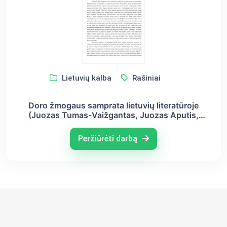
Lietuvių kalba
Rašiniai
Doro žmogaus samprata lietuvių literatūroje
(Juozas Tumas-Vaižgantas, Juozas Aputis,
Balys Sruoga, Kristijonas Donelaitis)
Peržiūrėti darbą