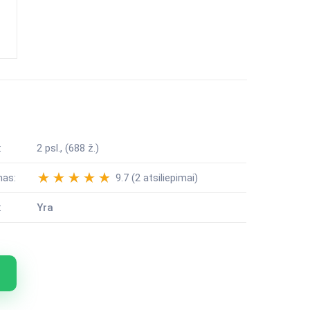
:
2 psl., (688 ž.)
mas:
9.7 (2 atsiliepimai)
:
Yra