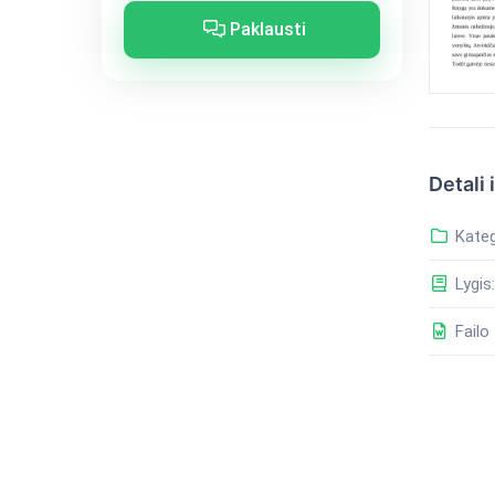
Paklausti
Detali 
Kateg
Lygis:
Failo 