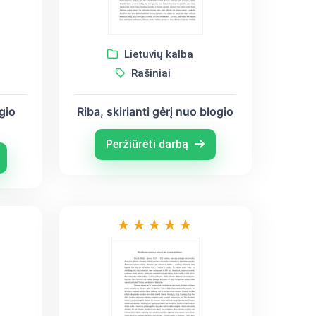
Lietuvių kalba
Rašiniai
ogio
Riba, skirianti gėrį nuo blogio
Peržiūrėti darbą