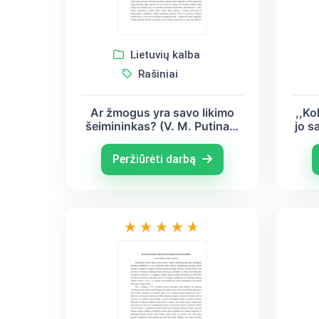
Lietuvių kalba
Rašiniai
Ar žmogus yra savo likimo
,,Ko
šeimininkas? (V. M. Putinas,
jo s
B. Sruoga, V. Juknaitė)
lite
J
Peržiūrėti darbą