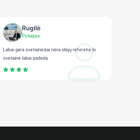
Rugilė
Pirkėjas
Labai gera svetainė,kai nėra idėjų referatui ši
Gali r
svetainė labai padeda.
persit