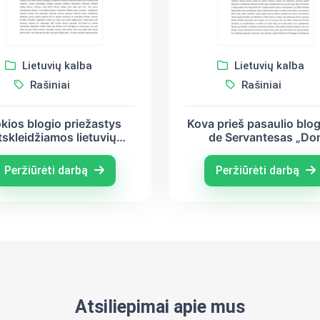
Lietuvių kalba
Lietuvių kalba
Rašiniai
Rašiniai
kios blogio priežastys
Kova prieš pasaulio blog
tskleidžiamos lietuvių
de Servantesas „Do
ratūroje? (Jonas Biliūnas,
Kichotas“
s Sruoga, Juozas Aputis)
Peržiūrėti darbą
Peržiūrėti darbą
Atsiliepimai apie mus