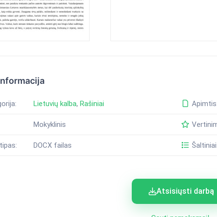
informacija
orija:
Lietuvių kalba
,
Rašiniai
Apimtis
Mokyklinis
Vertini
tipas:
DOCX failas
Šaltiniai
Atsisiųsti darbą