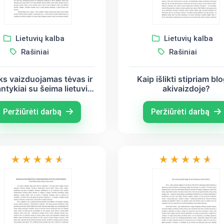
Lietuvių kalba
Lietuvių kalba
Rašiniai
Rašiniai
ks vaizduojamas tėvas ir
Kaip išlikti stipriam bl
antykiai su šeima lietuvių
akivaizdoje?
ratūroje” (Jonas Biliūnas,
uozas Aputis, Vanda
Peržiūrėti darbą
Peržiūrėti darbą
Juknaitė)