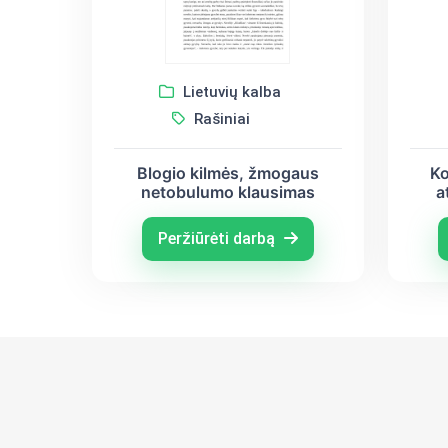
Lietuvių kalba
Rašiniai
Blogio kilmės, žmogaus
Ko
netobulumo klausimas
a
lite
Baly
Peržiūrėti darbą