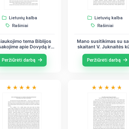
Lietuvių kalba
Lietuvių kalba
Rašiniai
Rašiniai
iaukojimo tema Biblijos
Mano susitikimas su sa
akojime apie Dovydą ir
skaitant V. Juknaitės kū
ijotą, ir V. Juknaitės esė
,,Išsiduosi. Balsu”
Išsiduosi. Balsu
Peržiūrėti darbą
Peržiūrėti darbą