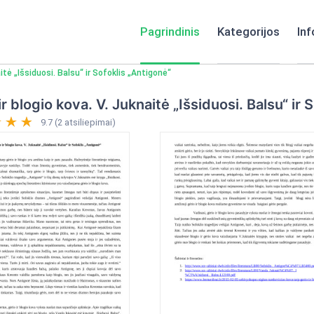
Pagrindinis
Kategorijos
Inf
aitė „Išsiduosi. Balsu“ ir Sofoklis „Antigonė“
ir blogio kova. V. Juknaitė „Išsiduosi. Balsu“ ir 
9.7 (2 atsiliepimai)