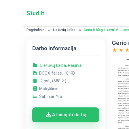
Stud.lt
Pagrindinis
Lietuvių kalba
Gėrio ir blogio kova. V. Jukn
Gėrio 
Darbo informacija
Lietuvių kalba
,
Rašiniai
DOCX failas, 18 KB
2 psl., (688 ž.)
Mokyklinis
Šaltiniai: Yra
Atsisiųsti darbą