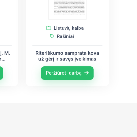
Lietuvių kalba
Rašiniai
į. M.
Riteriškumo samprata kova
n
už gėrį ir savęs įveikimas
Peržiūrėti darbą