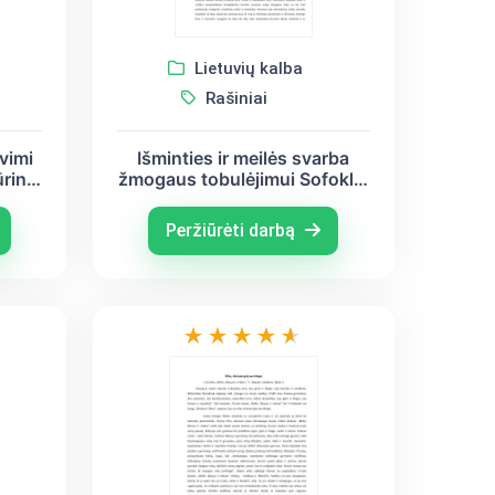
Lietuvių kalba
Rašiniai
vimi
Išminties ir meilės svarba
rinį
žmogaus tobulėjimui Sofoklio
tragedijoje „Antigonė“ ir J.
Degutytės eilėraštyje
Peržiūrėti darbą
„Antigonė“