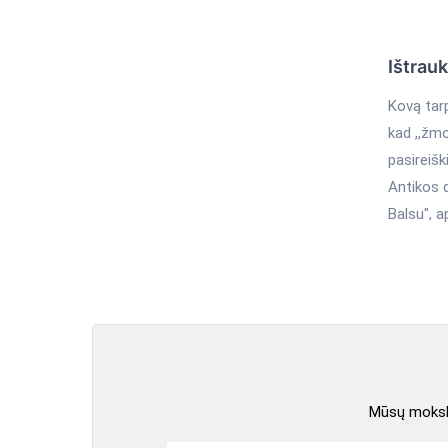
Ištrau
Kovą tarp
kad ,,žmo
pasireišk
Antikos d
Balsu", a
Mūsų mokslo