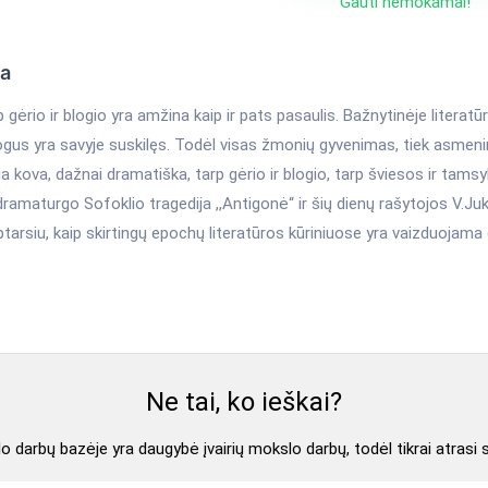
Gauti nemokamai!
ka
 gėrio ir blogio yra amžina kaip ir pats pasaulis. Bažnytinėje literatū
gus yra savyje suskilęs. Todėl visas žmonių gyvenimas, tiek asmenin
ia kova, dažnai dramatiška, tarp gėrio ir blogio, tarp šviesos ir tam
ramaturgo Sofoklio tragedija ,,Antigonė“ ir šių dienų rašytojos V.Juk
ptarsiu, kaip skirtingų epochų literatūros kūriniuose yra vaizduojama g
Ne tai, ko ieškai?
 darbų bazėje yra daugybė įvairių mokslo darbų, todėl tikrai atrasi 