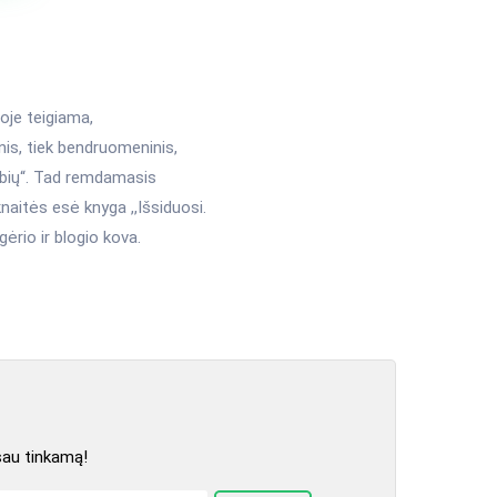
roje teigiama,
is, tiek bendruomeninis,
sybių“. Tad remdamasis
naitės esė knyga ,,Išsiduosi.
ėrio ir blogio kova.
sau tinkamą!