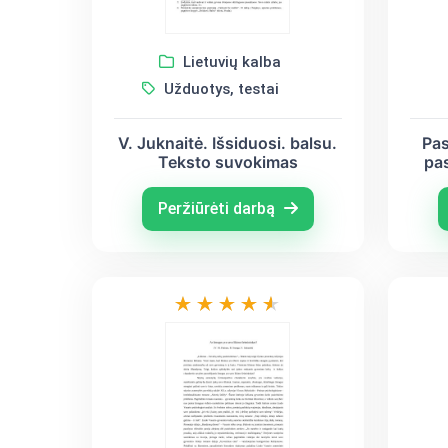
Lietuvių kalba
Užduotys, testai
V. Juknaitė. Išsiduosi. balsu.
Pas
Teksto suvokimas
pas
Gal
Peržiūrėti darbą