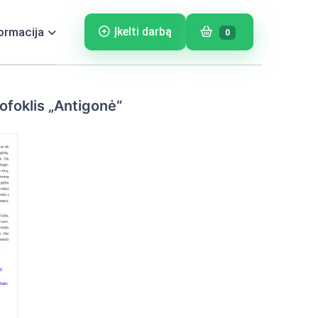
ormacija
Įkelti darbą
0
Sofoklis „Antigonė“