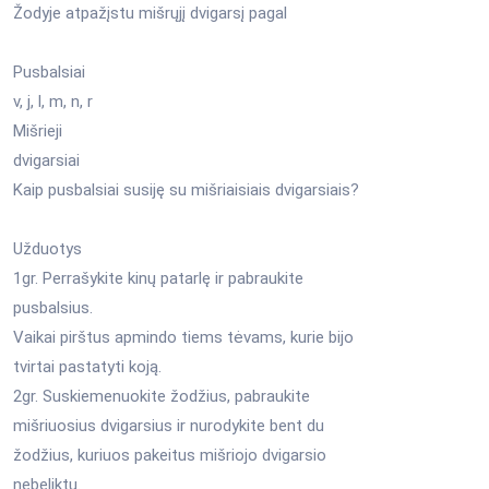
Žodyje atpažįstu mišrųjį dvigarsį pagal
Pusbalsiai
v, j, l, m, n, r
Mišrieji
dvigarsiai
Kaip pusbalsiai susiję su mišriaisiais dvigarsiais?
Užduotys
1gr. Perrašykite kinų patarlę ir pabraukite
pusbalsius.
Vaikai pirštus apmindo tiems tėvams, kurie bijo
tvirtai pastatyti koją.
2gr. Suskiemenuokite žodžius, pabraukite
mišriuosius dvigarsius ir nurodykite bent du
žodžius, kuriuos pakeitus mišriojo dvigarsio
nebeliktų.