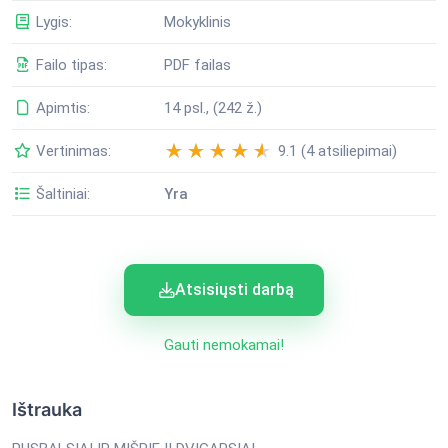
Lygis:
Mokyklinis
Failo tipas:
PDF failas
Apimtis:
14 psl., (242 ž.)
Vertinimas:
9.1 (4 atsiliepimai)
Šaltiniai:
Yra
Atsisiųsti darbą
Gauti nemokamai!
Ištrauka