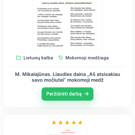
Lietuvių kalba
Mokomoji medžiaga
M. Mikalajūnas. Liaudies daina „Aš atsisakiau
savo močiutei” mokomoji medž
Peržiūrėti darbą