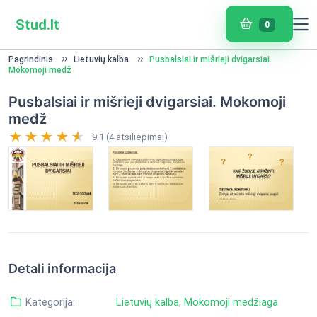
Stud.lt
0
Pagrindinis
Lietuvių kalba
Pusbalsiai ir mišrieji dvigarsiai.
Mokomoji medž
Pusbalsiai ir mišrieji dvigarsiai. Mokomoji
medž
9.1 (4 atsiliepimai)
Detali informacija
Kategorija:
Lietuvių kalba
,
Mokomoji medžiaga