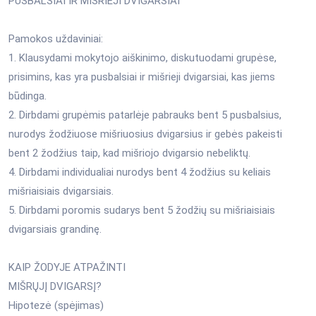
PUSBALSIAI IR MIŠRIEJI DVIGARSIAI
Pamokos uždaviniai:
1. Klausydami mokytojo aiškinimo, diskutuodami grupėse,
prisimins, kas yra pusbalsiai ir mišrieji dvigarsiai, kas jiems
būdinga.
2. Dirbdami grupėmis patarlėje pabrauks bent 5 pusbalsius,
nurodys žodžiuose mišriuosius dvigarsius ir gebės pakeisti
bent 2 žodžius taip, kad mišriojo dvigarsio nebeliktų.
4. Dirbdami individualiai nurodys bent 4 žodžius su keliais
mišriaisiais dvigarsiais.
5. Dirbdami poromis sudarys bent 5 žodžių su mišriaisiais
dvigarsiais grandinę.
KAIP ŽODYJE ATPAŽINTI
MIŠRŲJĮ DVIGARSĮ?
Hipotezė (spėjimas)