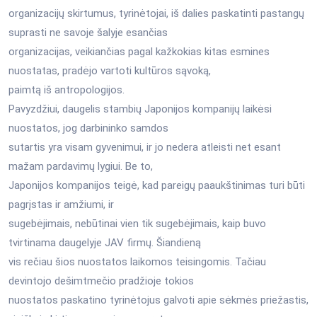
organizacijų skirtumus, tyrinėtojai, iš dalies paskatinti pastangų
suprasti ne savoje šalyje esančias
organizacijas, veikiančias pagal kažkokias kitas esmines
nuostatas, pradėjo vartoti kultūros sąvoką,
paimtą iš antropologijos.
Pavyzdžiui, daugelis stambių Japonijos kompanijų laikėsi
nuostatos, jog darbininko samdos
sutartis yra visam gyvenimui, ir jo nedera atleisti net esant
mažam pardavimų lygiui. Be to,
Japonijos kompanijos teigė, kad pareigų paaukštinimas turi būti
pagrįstas ir amžiumi, ir
sugebėjimais, nebūtinai vien tik sugebėjimais, kaip buvo
tvirtinama daugelyje JAV firmų. Šiandieną
vis rečiau šios nuostatos laikomos teisingomis. Tačiau
devintojo dešimtmečio pradžioje tokios
nuostatos paskatino tyrinėtojus galvoti apie sėkmės priežastis,