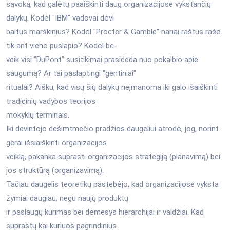
sąvoką, kad galėtų paaiškinti daug organizacijose vykstančių
dalykų. Kodėl "IBM" vadovai dėvi
baltus marškinius? Kodėl "Procter & Gamble" nariai raštus rašo
tik ant vieno puslapio? Kodėl be-
veik visi "DuPont" susitikimai prasideda nuo pokalbio apie
saugumą? Ar tai paslaptingi "gentiniai"
ritualai? Aišku, kad visų šių dalykų neįmanoma iki galo išaiškinti
tradicinių vadybos teorijos
mokyklų terminais.
Iki devintojo dešimtmečio pradžios daugeliui atrodė, jog, norint
gerai išsiaiškinti organizacijos
veiklą, pakanka suprasti organizacijos strategiją (planavimą) bei
jos struktūrą (organizavimą).
Tačiau daugelis teoretikų pastebėjo, kad organizacijose vyksta
žymiai daugiau, negu naujų produktų
ir paslaugų kūrimas bei dėmesys hierarchijai ir valdžiai. Kad
suprastų kai kuriuos pagrindinius