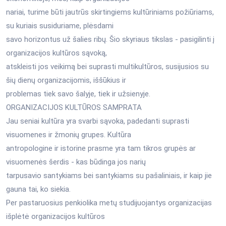
nariai, turime būti jautrūs skirtingiems kultūriniams požiūriams,
su kuriais susiduriame, plėsdami
savo horizontus už šalies ribų. Šio skyriaus tikslas - pasigilinti į
organizacijos kultūros sąvoką,
atskleisti jos veikimą bei suprasti multikultūros, susijusios su
šių dienų organizacijomis, iššūkius ir
problemas tiek savo šalyje, tiek ir užsienyje.
ORGANIZACIJOS KULTŪROS SAMPRATA
Jau seniai kultūra yra svarbi sąvoka, padedanti suprasti
visuomenes ir žmonių grupes. Kultūra
antropologine ir istorine prasme yra tam tikros grupės ar
visuomenės šerdis - kas būdinga jos narių
tarpusavio santykiams bei santykiams su pašaliniais, ir kaip jie
gauna tai, ko siekia.
Per pastaruosius penkiolika metų studijuojantys organizacijas
išplėtė organizacijos kultūros