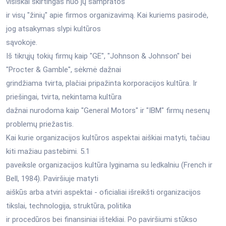
visiškai skirtingas nuo jų sampratos
ir visų "žinių" apie firmos organizavimą. Kai kuriems pasirodė,
jog atsakymas slypi kultūros
sąvokoje.
Iš tikrųjų tokių firmų kaip "GE", "Johnson & Johnson" bei
"Procter & Gamble", sėkmė dažnai
grindžiama tvirta, plačiai pripažinta korporacijos kultūra. Ir
priešingai, tvirta, nekintama kultūra
dažnai nurodoma kaip "General Motors" ir "IBM" firmų nesenų
problemų priežastis.
Kai kurie organizacijos kultūros aspektai aiškiai matyti, tačiau
kiti mažiau pastebimi. 5.1
paveiksle organizacijos kultūra lyginama su ledkalniu (French ir
Bell, 1984). Paviršiuje matyti
aiškūs arba atviri aspektai - oficialiai išreikšti organizacijos
tikslai, technologija, struktūra, politika
ir procedūros bei finansiniai ištekliai. Po paviršiumi stūkso