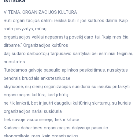
Ištrauka
V TEMA. ORGANIZACIJOS KULTŪRA
Būti organizacijos dalimi reiškia būti ir jos kultūros dalimi. Kaip
rodo pavyzdys, mūsų
organizacijos veiklai nepaprastą poveikį daro tai, "kaip mes čia
dirbame." Organizacijos kultūros
dalį sudaro darbuotojų tarpusavio santykiai bei esminiai teiginiai,
nuostatos.
Turėdamos galvoje pasaulio aplinkos pasikeitimus, nusakytus
bendrais bruožais ankstesniuose
skyriuose, šių dienų organizacijos susiduria su iššūkiu pritaikyti
organizacijos kultūrą, kad ji būtų
ne tik lanksti, bet ir jautri daugeliui kultūrinių skirtumų, su kuriais
organizacijos nariai susiduria
tiek savoje visuomenėje, tiek ir kitose.
Kadangi dabartinės organizacijos dalyvauja pasaulio
ekonomikoje, mes, kaip organizacijos