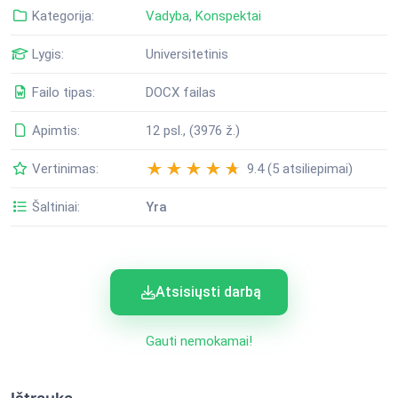
Kategorija:
Vadyba
,
Konspektai
Lygis:
Universitetinis
Failo tipas:
DOCX failas
Apimtis:
12 psl., (3976 ž.)
Vertinimas:
9.4 (5 atsiliepimai)
Šaltiniai:
Yra
Atsisiųsti darbą
Gauti nemokamai!