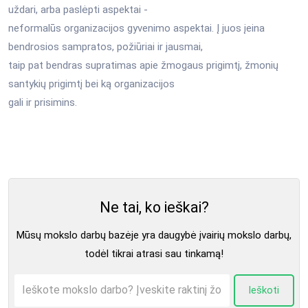
uždari, arba paslėpti aspektai -
neformalūs organizacijos gyvenimo aspektai. Į juos įeina
bendrosios sampratos, požiūriai ir jausmai,
taip pat bendras supratimas apie žmogaus prigimtį, žmonių
santykių prigimtį bei ką organizacijos
gali ir prisimins.
Ne tai, ko ieškai?
Mūsų mokslo darbų bazėje yra daugybė įvairių mokslo darbų,
todėl tikrai atrasi sau tinkamą!
Ieškoti