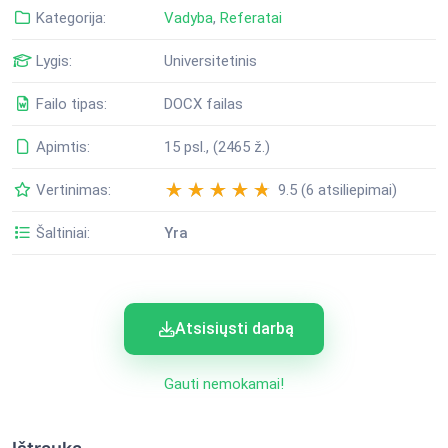
Kategorija:
Vadyba
,
Referatai
Lygis:
Universitetinis
Failo tipas:
DOCX failas
Apimtis:
15 psl., (2465 ž.)
Vertinimas:
9.5 (6 atsiliepimai)
Šaltiniai:
Yra
Atsisiųsti darbą
Gauti nemokamai!