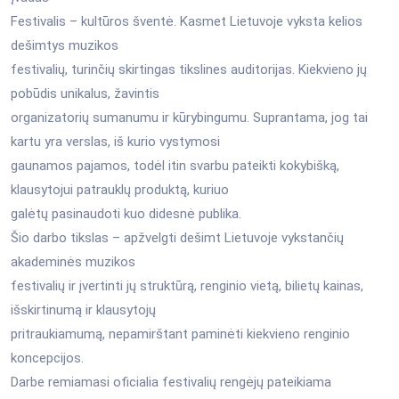
Festivalis – kultūros šventė. Kasmet Lietuvoje vyksta kelios
dešimtys muzikos
festivalių, turinčių skirtingas tikslines auditorijas. Kiekvieno jų
pobūdis unikalus, žavintis
organizatorių sumanumu ir kūrybingumu. Suprantama, jog tai
kartu yra verslas, iš kurio vystymosi
gaunamos pajamos, todėl itin svarbu pateikti kokybišką,
klausytojui patrauklų produktą, kuriuo
galėtų pasinaudoti kuo didesnė publika.
Šio darbo tikslas – apžvelgti dešimt Lietuvoje vykstančių
akademinės muzikos
festivalių ir įvertinti jų struktūrą, renginio vietą, bilietų kainas,
išskirtinumą ir klausytojų
pritraukiamumą, nepamirštant paminėti kiekvieno renginio
koncepcijos.
Darbe remiamasi oficialia festivalių rengėjų pateikiama