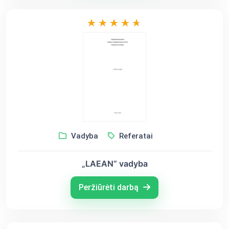
Vadyba
Referatai
„LAEAN“ vadyba
Peržiūrėti darbą