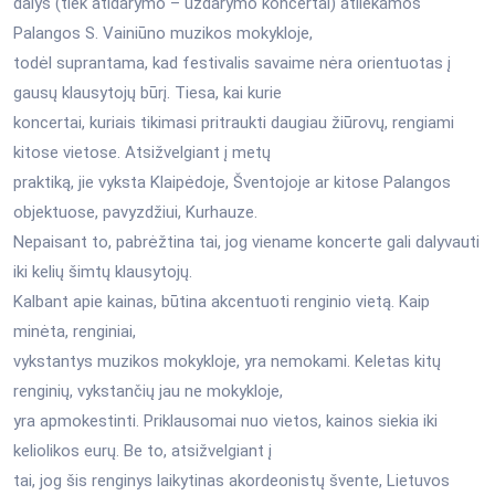
dalys (tiek atidarymo – uždarymo koncertai) atliekamos
Palangos S. Vainiūno muzikos mokykloje,
todėl suprantama, kad festivalis savaime nėra orientuotas į
gausų klausytojų būrį. Tiesa, kai kurie
koncertai, kuriais tikimasi pritraukti daugiau žiūrovų, rengiami
kitose vietose. Atsižvelgiant į metų
praktiką, jie vyksta Klaipėdoje, Šventojoje ar kitose Palangos
objektuose, pavyzdžiui, Kurhauze.
Nepaisant to, pabrėžtina tai, jog viename koncerte gali dalyvauti
iki kelių šimtų klausytojų.
Kalbant apie kainas, būtina akcentuoti renginio vietą. Kaip
minėta, renginiai,
vykstantys muzikos mokykloje, yra nemokami. Keletas kitų
renginių, vykstančių jau ne mokykloje,
yra apmokestinti. Priklausomai nuo vietos, kainos siekia iki
keliolikos eurų. Be to, atsižvelgiant į
tai, jog šis renginys laikytinas akordeonistų švente, Lietuvos