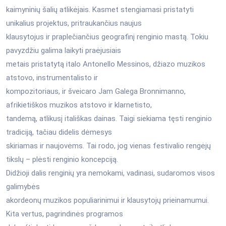
kaimyninių šalių atlikėjais. Kasmet stengiamasi pristatyti
unikalius projektus, pritraukančius naujus
klausytojus ir praplečiančius geografinį renginio mastą. Tokiu
pavyzdžiu galima laikyti praėjusiais
metais pristatytą italo Antonello Messinos, džiazo muzikos
atstovo, instrumentalisto ir
kompozitoriaus, ir šveicaro Jam Galega Bronnimanno,
afrikietiškos muzikos atstovo ir klarnetisto,
tandemą, atlikusį itališkas dainas. Taigi siekiama tęsti renginio
tradiciją, tačiau didelis dėmesys
skiriamas ir naujovėms. Tai rodo, jog vienas festivalio rengėjų
tikslų – plėsti renginio koncepciją.
Didžioji dalis renginių yra nemokami, vadinasi, sudaromos visos
galimybės
akordeonų muzikos populiarinimui ir klausytojų prieinamumui.
Kita vertus, pagrindinės programos