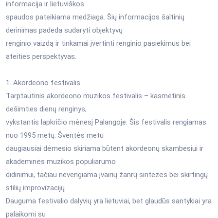
informacija ir lietuviškos
spaudos pateikiama medžiaga. Šių informacijos šaltinių
derinimas padeda sudaryti objektyvų
renginio vaizdą ir tinkamai įvertinti renginio pasiekimus bei
ateities perspektyvas.
1. Akordeono festivalis
Tarptautinis akordeono muzikos festivalis – kasmetinis
dešimties dienų renginys,
vykstantis lapkričio mėnesį Palangoje. Šis festivalis rengiamas
nuo 1995 metų. Šventės metu
daugiausiai dėmesio skiriama būtent akordeonų skambesiui ir
akademinės muzikos populiarumo
didinimui, tačiau nevengiama įvairių žanrų sintezės bei skirtingų
stilių improvizacijų.
Dauguma festivalio dalyvių yra lietuviai, bet glaudūs santykiai yra
palaikomi su