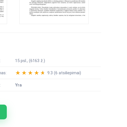
:
15 psl., (6163 ž.)
mas:
9.3 (6 atsiliepimai)
:
Yra