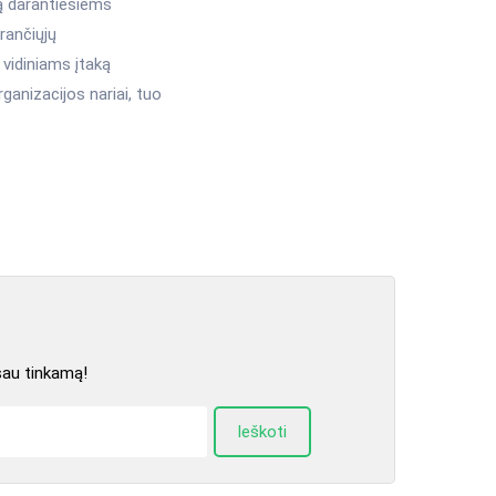
ką darantiesiems
arančiųjų
 vidiniams įtaką
ganizacijos nariai, tuo
sau tinkamą!
Ieškoti