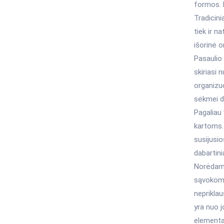
formos. 
Tradicin
tiek ir n
išorinė o
Pasaulio 
skiriasi 
organizuo
sėkmei di
Pagaliau 
kartoms. 
susijusio
dabartin
Norėdami 
sąvokomis
nepriklau
yra nuo j
elementai