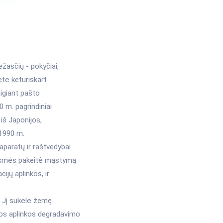
žasčių - pokyčiai,
ėtė keturiskart
aigiant pašto
0 m. pagrindiniai
 iš Japonijos,
 1990 m.
aparatų ir raštvedybai
š esmės pakeitė mąstymą
cijų aplinkos, ir
. Jį sukėlė žemę
tos aplinkos degradavimo