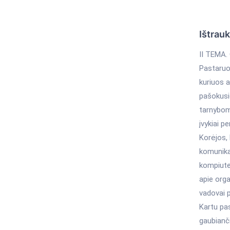
Ištrau
II TEMA
Pastaruoj
kuriuos a
pašokusio
tarnybomi
įvykiai p
Korėjos, 
komunika
kompiute
apie organ
vadovai p
Kartu pas
gaubianč