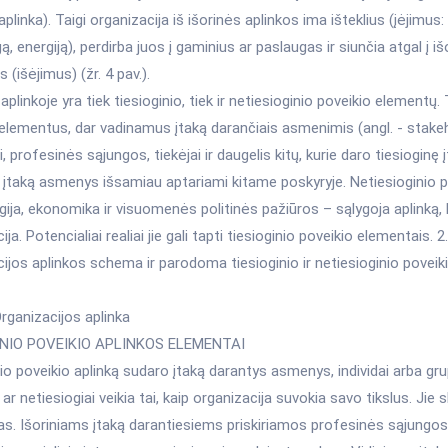
 aplinka). Taigi organizacija iš išorinės aplinkos ima išteklius (įėjimus: 
ą, energiją), perdirba juos į gaminius ar paslaugas ir siunčia atgal į iš
 (išėjimus) (žr. 4 pav.).
 aplinkoje yra tiek tiesioginio, tiek ir netiesioginio poveikio elementų.
 elementus, dar vadinamus įtaką darančiais asmenimis (angl. - stake
i, profesinės sąjungos, tiekėjai ir daugelis kitų, kurie daro tiesioginę į
 įtaką asmenys išsamiau aptariami kitame poskyryje. Netiesioginio p
ija, ekonomika ir visuomenės politinės pažiūros – sąlygoja aplinką, k
ija. Potencialiai realiai jie gali tapti tiesioginio poveikio elementais. 
ijos aplinkos schema ir parodoma tiesioginio ir netiesioginio povei
Organizacijos aplinka
INIO POVEIKIO APLINKOS ELEMENTAI
io poveikio aplinką sudaro įtaką darantys asmenys, individai arba gr
 ar netiesiogiai veikia tai, kaip organizacija suvokia savo tikslus. Jie s
as. Išoriniams įtaką darantiesiems priskiriamos profesinės sąjungos, 