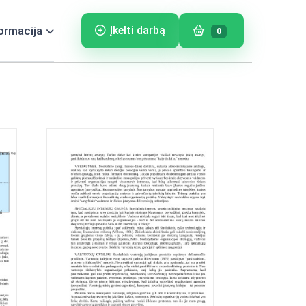
ormacija
Įkelti darbą
0