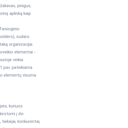
žaliavas, pinigus,
orinę aplinką kaip
 Tiesioginio
holders), sudaro
taką organizacijai.
oveikio elementai -
urioje veikia
2.1 pav. pateikiama
kio elementų visuma:
upės, kuriuos
kirstomi į dvi
tiekėjai, konkurentai,