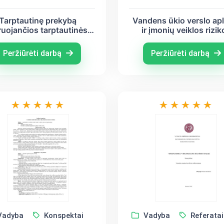
Tarptautinę prekybą
Vandens ūkio verslo apl
ruojančios tarptautinės
ir įmonių veiklos rizik
ganizacijos - Pasaulio
vertinimas
rekybos organizacijos
Peržiūrėti darbą
Peržiūrėti darbą
atvejis
adyba
Konspektai
Vadyba
Referatai