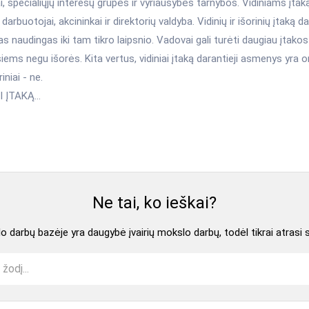
i, specialiųjų interesų grupės ir vyriausybės tarnybos. Vidiniams įta
darbuotojai, akcininkai ir direktorių valdyba. Vidinių ir išorinių įtaką d
s naudingas iki tam tikro laipsnio. Vadovai gali turėti daugiau įtakos
iems negu išorės. Kita vertus, vidiniai įtaką darantieji asmenys yra or
iniai - ne.
 ĮTAKĄ...
Ne tai, ko ieškai?
 darbų bazėje yra daugybė įvairių mokslo darbų, todėl tikrai atrasi 