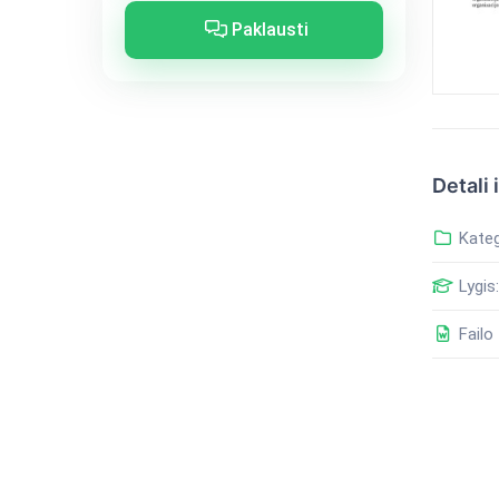
Paklausti
Detali 
Kateg
Lygis:
Failo 