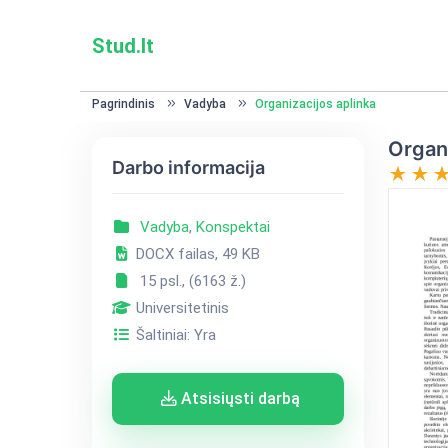
Stud.lt
Pagrindinis
Vadyba
Organizacijos aplinka
Organi
Darbo informacija
Vadyba
,
Konspektai
DOCX failas, 49 KB
15 psl., (6163 ž.)
Universitetinis
Šaltiniai: Yra
Atsisiųsti darbą