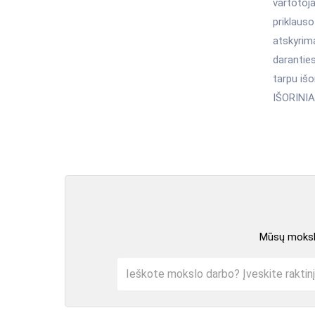
vartotoja
priklauso 
atskyrima
daranties
tarpu išor
IŠORINIAI
Mūsų mokslo