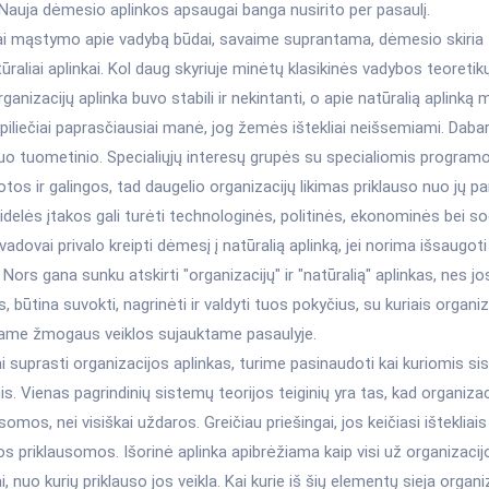
Nauja dėmesio aplinkos apsaugai banga nusirito per pasaulį.
iai mąstymo apie vadybą būdai, savaime suprantama, dėmesio skiria t
atūraliai aplinkai. Kol daug skyriuje minėtų klasikinės vadybos teoretik
rganizacijų aplinka buvo stabili ir nekintanti, o apie natūralią aplinką 
piliečiai paprasčiausiai manė, jog žemės ištekliai neišsemiami. Dabart
nuo tuometinio. Specialiųjų interesų grupės su specialiomis program
tos ir galingos, tad daugelio organizacijų likimas priklauso nuo jų p
delės įtakos gali turėti technologinės, politinės, ekonominės bei so
vadovai privalo kreipti dėmesį į natūralią aplinką, jei norima išsaugo
Nors gana sunku atskirti "organizacijų" ir "natūralią" aplinkas, nes j
s, būtina suvokti, nagrinėti ir valdyti tuos pokyčius, su kuriais organi
iame žmogaus veiklos sujauktame pasaulyje.
suprasti organizacijos aplinkas, turime pasinaudoti kai kuriomis si
. Vienas pagrindinių sistemų teorijos teiginių yra tas, kad organizaci
somos, nei visiškai uždaros. Greičiau priešingai, jos keičiasi ištekliais 
os priklausomos. Išorinė aplinka apibrėžiama kaip visi už organizacij
, nuo kurių priklauso jos veikla. Kai kurie iš šių elementų sieja organ