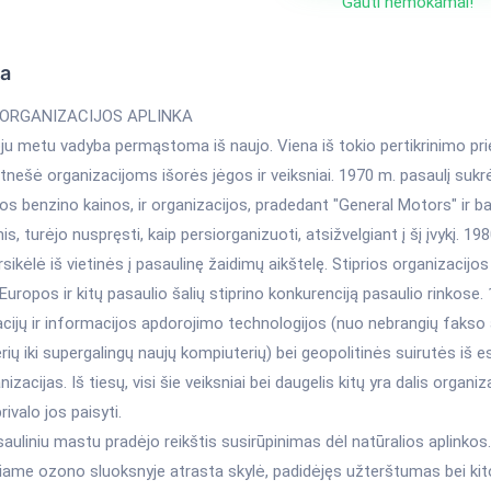
Gauti nemokamai!
ka
. ORGANIZACIJOS APLINKA
u metu vadyba permąstoma iš naujo. Viena iš tokio pertikrinimo prie
tnešė organizacijoms išorės jėgos ir veiksniai. 1970 m. pasaulį sukr
s benzino kainos, ir organizacijos, pradedant "General Motors" ir b
s, turėjo nuspręsti, kaip persiorganizuoti, atsižvelgiant į šį įvykį. 198
ersikėlė iš vietinės į pasaulinę žaidimų aikštelę. Stiprios organizacijos
Europos ir kitų pasaulio šalių stiprino konkurenciją pasaulio rinkose.
cijų ir informacijos apdorojimo technologijos (nuo nebrangių fakso 
rių iki supergalingų naujų kompiuterių) bei geopolitinės suirutės i
izacijas. Iš tiesų, visi šie veiksniai bei daugelis kitų yra dalis organiza
rivalo jos paisyti.
auliniu mastu pradėjo reikštis susirūpinimas dėl natūralios aplinkos
iame ozono sluoksnyje atrasta skylė, padidėjęs užterštumas bei ki