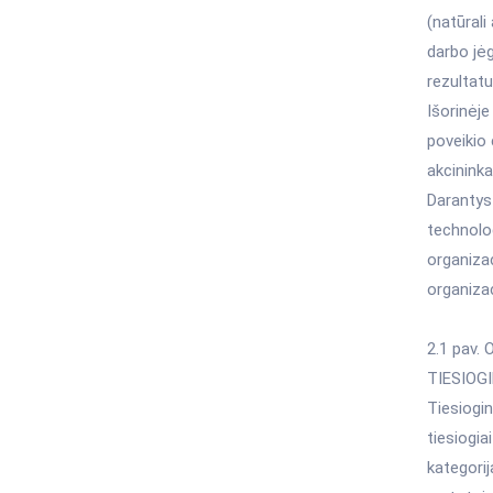
(natūrali
darbo jėg
rezultatus
Išorinėje
poveikio
akcininka
Darantys
technolog
organizac
organizac
2.1 pav. 
TIESIOG
Tiesiogin
tiesiogiai
kategorij