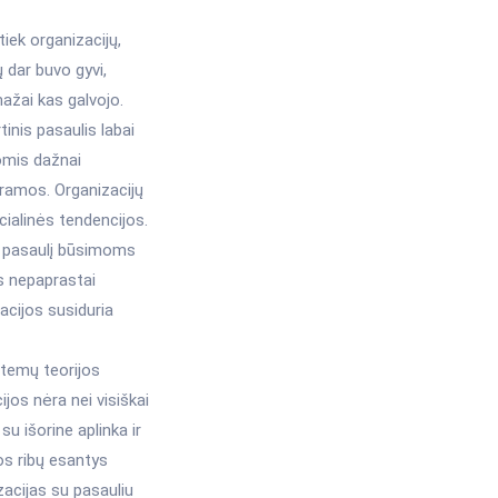
iek organizacijų,
ų dar buvo gyvi,
mažai kas galvojo.
inis pasaulis labai
omis dažnai
aramos. Organizacijų
cialinės tendencijos.
ti pasaulį būsimoms
os nepaprastai
zacijos susiduria
stemų teorijos
jos nėra nei visiškai
su išorine aplinka ir
os ribų esantys
izacijas su pasauliu