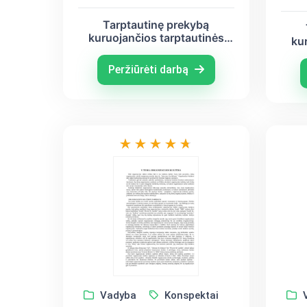
Tarptautinę prekybą
kuruojančios tarptautinės
ku
organizacijos - Pasaulio
or
prekybos organizacijos
p
Peržiūrėti darbą
atvejis
Vadyba
Konspektai
V