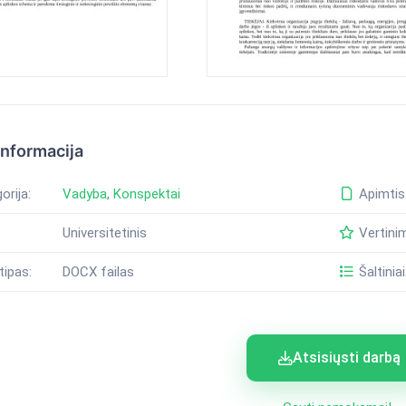
informacija
orija:
Vadyba
,
Konspektai
Apimtis
Universitetinis
Vertini
tipas:
DOCX failas
Šaltiniai
Atsisiųsti darbą