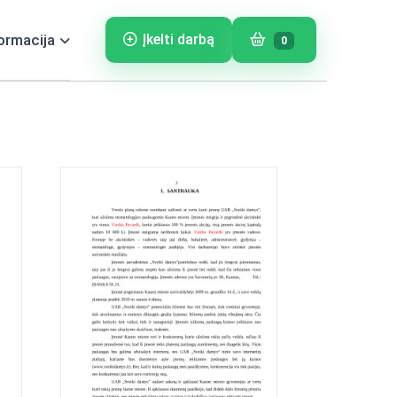
ormacija
Įkelti darbą
0