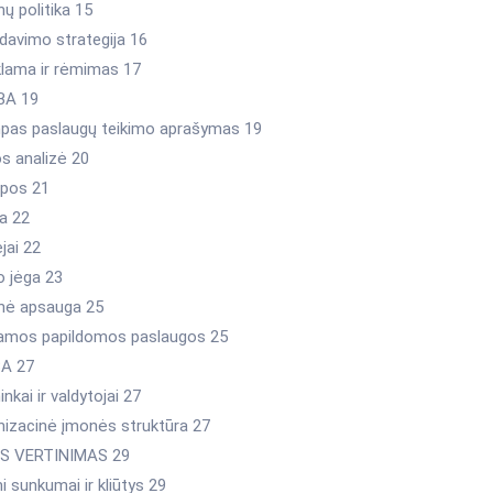
nų politika 15
rdavimo strategija 16
eklama ir rėmimas 17
BA 19
mpas paslaugų teikimo aprašymas 19
os analizė 20
lpos 21
ga 22
ėjai 22
o jėga 23
sinė apsauga 25
kiamos papildomos paslaugos 25
BA 27
inkai ir valdytojai 27
anizacinė įmonės struktūra 27
OS VERTINIMAS 29
mi sunkumai ir kliūtys 29