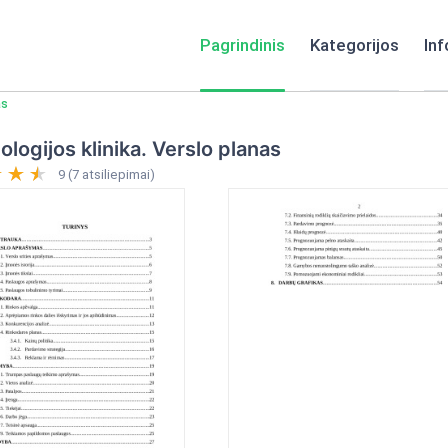
Pagrindinis
Kategorijos
Inf
as
logijos klinika. Verslo planas
9 (7 atsiliepimai)