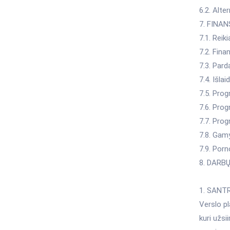
6.2. Alte
7. FINAN
7.1. Reik
7.2. Fina
7.3. Par
7.4. Išla
7.5. Pro
7.6. Pro
7.7. Pro
7.8. Gam
7.9. Porn
8. DARB
1. SANT
Verslo p
kuri užs