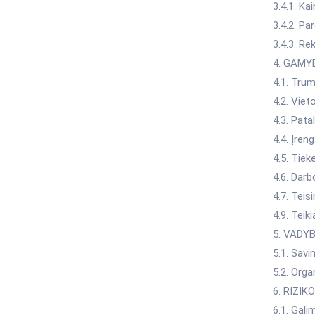
3.4.1. Kai
3.4.2. Pa
3.4.3. R
4. GAMY
4.1. Tru
4.2. Viet
4.3. Pata
4.4. Įren
4.5. Tiek
4.6. Darb
4.7. Tei
4.9. Tei
5. VADY
5.1. Savin
5.2. Org
6. RIZIK
6.1. Gali