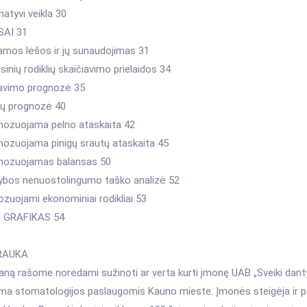
rnatyvi veikla 30
SAI 31
iamos lėšos ir jų sunaudojimas 31
nsinių rodiklių skaičiavimo prielaidos 34
davimo prognozė 35
idų prognozė 40
gnozuojama pelno ataskaita 42
gnozuojama pinigų srautų ataskaita 45
gnozuojamas balansas 50
ybos nenuostolingumo taško analizė 52
ozuojami ekonominiai rodikliai 53
Ų GRAFIKAS 54
RAUKA
laną rašome norėdami sužinoti ar verta kurti įmonę UAB „Sveiki dant
iima stomatologijos paslaugomis Kauno mieste. Įmonės steigėja ir p