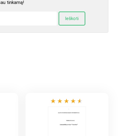
sau tinkamą!
Ieškoti