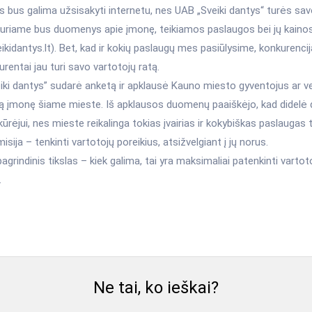
 bus galima užsisakyti internetu, nes UAB „Sveiki dantys“ turės savo
 kuriame bus duomenys apie įmonę, teikiamos paslaugos bei jų kaino
kidantys.lt). Bet, kad ir kokių paslaugų mes pasiūlysime, konkurencija
rentai jau turi savo vartotojų ratą.
iki dantys” sudarė anketą ir apklausė Kauno miesto gyventojus ar v
ią įmonę šiame mieste. Iš apklausos duomenų paaiškėjo, kad didelė d
ūrėjui, nes mieste reikalinga tokias įvairias ir kokybiškas paslaugas 
sija – tenkinti vartotojų poreikius, atsižvelgiant į jų norus.
grindinis tikslas – kiek galima, tai yra maksimaliai patenkinti vartot
.
Ne tai, ko ieškai?