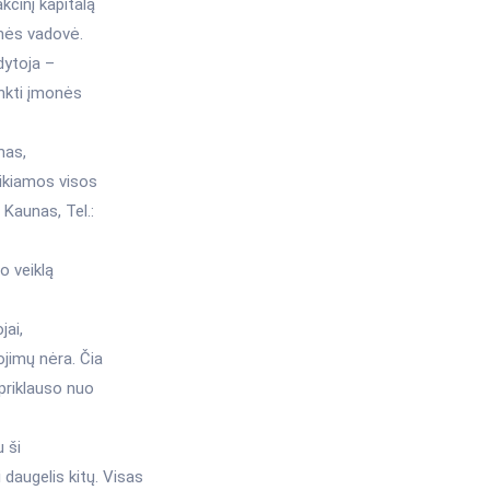
kcinį kapitalą
onės vadovė.
dytoja –
nkti įmonės
mas,
eikiamos visos
Kaunas, Tel.:
o veiklą
jai,
ojimų nėra. Čia
 priklauso nuo
 ši
daugelis kitų. Visas