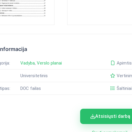
informacija
orija:
Vadyba
,
Verslo planai
Apimtis
Universitetinis
Vertini
tipas:
DOC failas
Šaltiniai
Atsisiųsti darbą