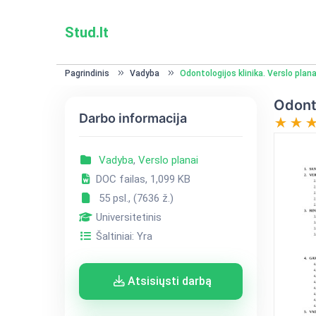
Stud.lt
Pagrindinis
Vadyba
Odontologijos klinika. Verslo plan
Odonto
Darbo informacija
Vadyba
,
Verslo planai
DOC failas, 1,099 KB
55 psl., (7636 ž.)
Universitetinis
Šaltiniai: Yra
Atsisiųsti darbą