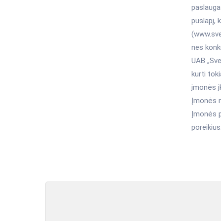
paslaugas
puslapį,
(www.svei
nes konku
UAB „Sve
kurti tok
įmonės įk
Įmonės mi
Įmonės pa
poreikius