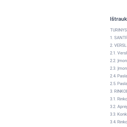
Ištrau
TURINYS
1. SANT
2. VERS
2.1. Vers
2.2. Įmon
2.3. Įmon
2.4. Pas
2.5. Pasl
3. RINK
3.1. Rink
3.2. Aprė
3.3. Konk
3.4. Rink