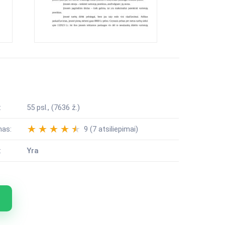
:
55 psl., (7636 ž.)
mas:
9 (7 atsiliepimai)
:
Yra