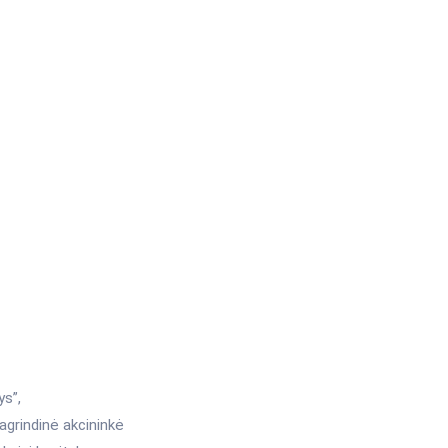
ys”,
agrindinė akcininkė