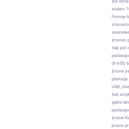
yra viena
sudaro 1
Firmoje b
stomatol
savininkė
Įmonės pa
taip pat 
paslaugos
(8-650) 6
Įmonė įr
planuoja 
UAB „Svei
tiek atvy
galės lan
paslaugo
Įmonė Kau
įmonė pra