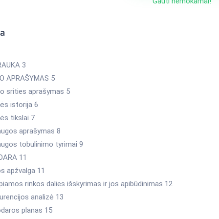
Gauti nemokamai!
ka
RAUKA 3
LO APRAŠYMAS 5
lo srities aprašymas 5
ės istorija 6
ės tikslai 7
laugos aprašymas 8
augos tobulinimo tyrimai 9
ODARA 11
os apžvalga 11
piamos rinkos dalies išskyrimas ir jos apibūdinimas 12
urencijos analizė 13
odaros planas 15