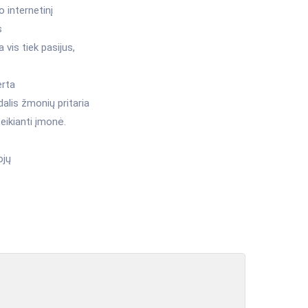
 internetinį
s
 vis tiek pasijus,
erta
alis žmonių pritaria
teikianti įmonė.
ojų