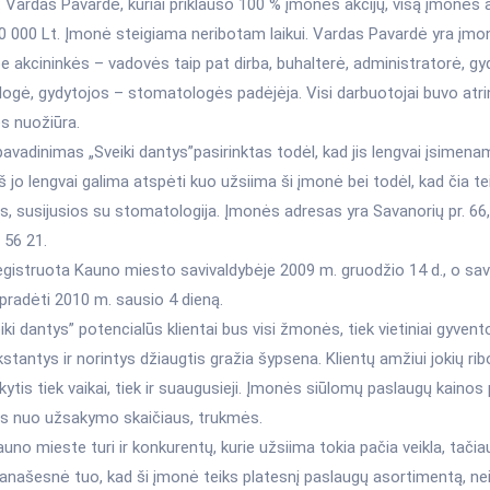
: Vardas Pavardė, kuriai priklauso 100 % įmonės akcijų, visą įmonės a
0 000 Lt. Įmonė steigiama neribotam laikui. Vardas Pavardė yra įm
e akcininkės – vadovės taip pat dirba, buhalterė, administratorė, gy
ogė, gydytojos – stomatologės padėjėja. Visi darbuotojai buvo atri
s nuožiūra.
vadinimas „Sveiki dantys”pasirinktas todėl, kad jis lengvai įsimena
iš jo lengvai galima atspėti kuo užsiima ši įmonė bei todėl, kad čia t
, susijusios su stomatologija. Įmonės adresas yra Savanorių pr. 66, 
 56 21.
egistruota Kauno miesto savivaldybėje 2009 m. gruodžio 14 d., o sav
pradėti 2010 m. sausio 4 dieną.
ki dantys” potencialūs klientai bus visi žmonės, tiek vietiniai gyvento
kstantys ir norintys džiaugtis gražia šypsena. Klientų amžiui jokių rib
kytis tiek vaikai, tiek ir suaugusieji. Įmonės siūlomų paslaugų kainos
s nuo užsakymo skaičiaus, trukmės.
no mieste turi ir konkurentų, kurie užsiima tokia pačia veikla, tačiau
našesnė tuo, kad ši įmonė teiks platesnį paslaugų asortimentą, nei 