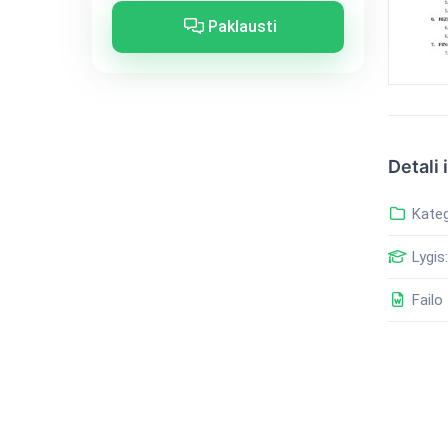
Paklausti
Detali 
Kateg
Lygis:
Failo 