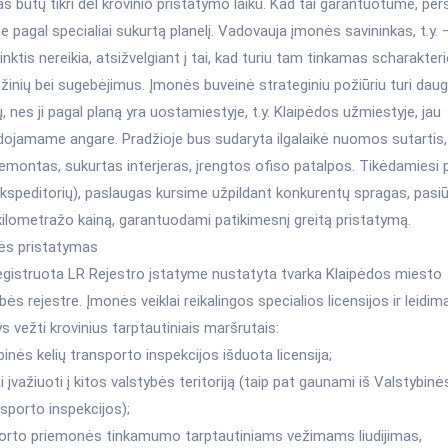
s būtų tikri dėl krovinio pristatymo laiku. Kad tai garantuotume, per
e pagal specialiai sukurtą planelį. Vadovauja įmonės savininkas, t.y. 
nktis nereikia, atsižvelgiant į tai, kad turiu tam tinkamas scharakter
žinių bei sugebėjimus. Įmonės buveinė strateginiu požiūriu turi daug
, nes ji pagal planą yra uostamiestyje, t.y. Klaipėdos užmiestyje, jau
ojamame angare. Pradžioje bus sudaryta ilgalaikė nuomos sutartis,
remontas, sukurtas interjeras, įrengtos ofiso patalpos. Tikėdamiesi 
ekspeditorių), paslaugas kursime užpildant konkurentų spragas, pasi
kilometražo kainą, garantuodami patikimesnį greitą pristatymą.
ės pristatymas
egistruota LR Rejestro įstatyme nustatyta tvarka Klaipėdos miesto
bės rejestre. Įmonės veiklai reikalingos specialios licensijos ir leidima
ys vežti krovinius tarptautiniais maršrutais:
binės kelių transporto inspekcijos išduota licensija;
ai įvažiuoti į kitos valstybės teritoriją (taip pat gaunami iš Valstybinė
nsporto inspekcijos);
porto priemonės tinkamumo tarptautiniams vežimams liudijimas,