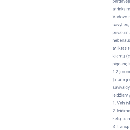
pardavėja
atrinksim
Vadovo ri
savybes, 
privalumų
nebenaud
atliktas 
klientų (
pigesnę 
1.2 Įmon
Įmonė įr
savivaldy
leidžiant
1. Valsty
2. leidim
kelių tra
3. trans