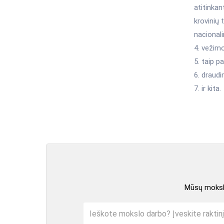
atitinkan
krovinių 
nacionali
4. vežim
5. taip pa
6. draud
7. ir kita.
Mūsų mokslo