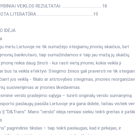
MYBINIAI VEIKLOS REZULTATAI. ……………..………….….……….18
DOTA LITERATŪRA……………………………………….……………..19
O IDĖJA
ga
ju metu Lietuvoje ne tik sumažėjo steigiamų įmonių skaičius, bet
įmonių bankrutavo, taip sumažindamos ir taip jau mažą jų skaičių.
 įmonę reikia daug žinoti - kur rasti vietą įmonei, kokia veikla ji
ar bus ta veikla efektyvi. Steigimo žinios gali praversti ne tik steigia
ečiant jos veiklą - filialo ar atstovybės steigimas, įmonės reorganiza
nių susivienijimas ar įmonės likvidavimas.
esminė verslo pradėjimo sąlyga – turėti originalų verslo sumanymą.
sporto paslaugų pasiūla Lietuvoje yra gana didelė, tačiau vistiek ver
 IĮ “D&Trans”. Mano “verslo” idėja remiasi siekiu teikti greitas ir pati
s.
s” pagrindinis tikslas – taip teikti paslaugas, kad ir pirkėjas, ir