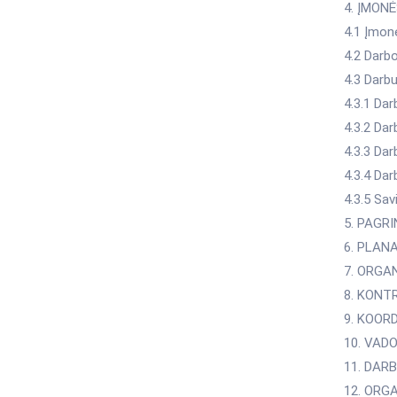
4. ĮMONĖ
4.1 Įmon
4.2 Darb
4.3 Darb
4.3.1 Da
4.3.2 Da
4.3.3 Da
4.3.4 Da
4.3.5 Sa
5. PAGRI
6. PLANA
7. ORGAN
8. KONTR
9. KOORD
10. VADO
11. DAR
12. ORGA