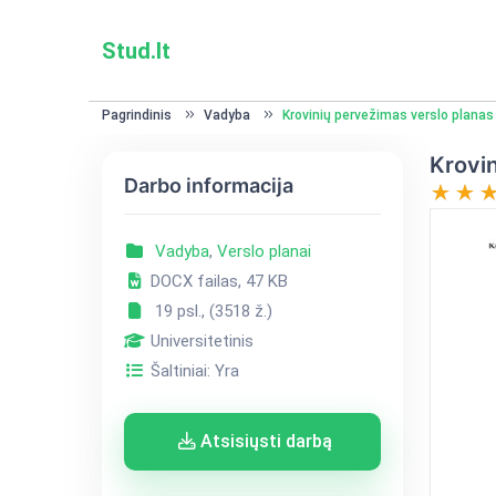
Stud.lt
Pagrindinis
Vadyba
Krovinių pervežimas verslo planas
Krovin
Darbo informacija
Vadyba
,
Verslo planai
DOCX failas, 47 KB
19 psl., (3518 ž.)
Universitetinis
Šaltiniai: Yra
Atsisiųsti darbą