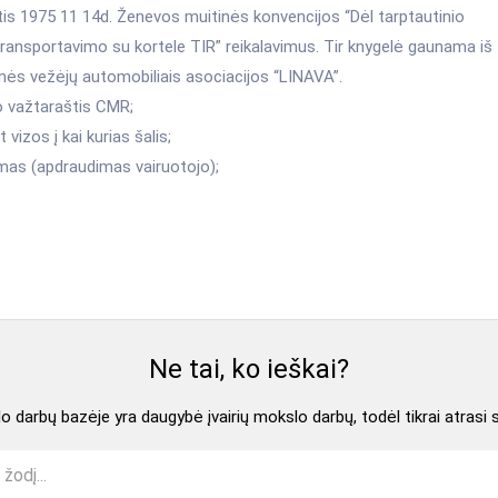
tis 1975 11 14d. Ženevos muitinės konvencijos “Dėl tarptautinio
transportavimo su kortele TIR” reikalavimus. Tir knygelė gaunama iš
nės vežėjų automobiliais asociacijos “LINAVA”.
o važtaraštis CMR;
t vizos į kai kurias šalis;
imas (apdraudimas vairuotojo);
Ne tai, ko ieškai?
 darbų bazėje yra daugybė įvairių mokslo darbų, todėl tikrai atrasi 