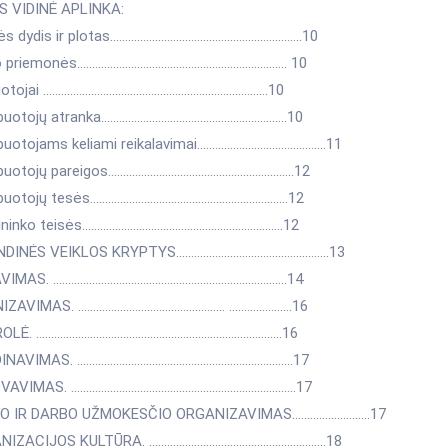
S VIDINĖ APLINKA:
ės dydis ir plotas……………..……………..……………..………….10
o priemonės……………..……………..……………..………………. 10
uotojai ……………..……………..……………..……………………10
rbuotojų atranka……………..……………..……………………….10
rbuotojams keliami reikalavimai……………..……………..………11
rbuotojų pareigos……………..……………..……………..………..12
rbuotojų tesės……………..……………..……………..……………12
vininko teisės……………..……………..……………..…………….12
NDINĖS VEIKLOS KRYPTYS..……………..………….…..….……….13
VIMAS. ……………..……………..……………..……………..……….14
IZAVIMAS. ……………..……………..…………… ………..……….16
OLĖ. ……………..……………..……………..…….…………..……….16
INAVIMAS. ……………..……………..……………..………..……….17
VAVIMAS. ……………..……………..……………..…………..……….17
BO IR DARBO UŽMOKESČIO ORGANIZAVIMAS..…………..……….17
NIZACIJOS KULTŪRA. ……………..……………..…………..………..18