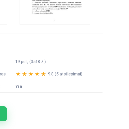
:
19 psl., (3518 ž.)
mas:
9.8 (5 atsiliepimai)
:
Yra