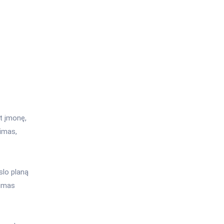
nt įmonę,
vimas,
slo planą
kimas