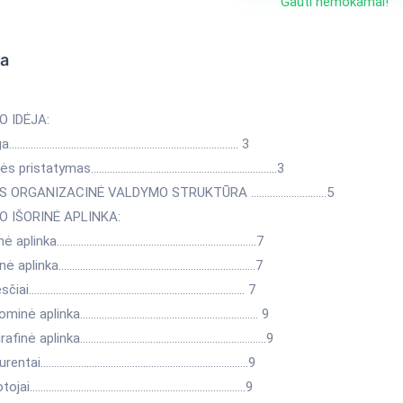
Gauti nemokamai!
ka
O IDĖJA:
nga..……………..……………..……………..……………..…………… 3
nės pristatymas..……………..……………..……………..…………….3
ĖS ORGANIZACINĖ VALDYMO STRUKTŪRA ……………..………..5
LO IŠORINĖ APLINKA:
sinė aplinka……………..……………..……………..…………………..7
itinė aplinka……………..……………..……………..………………….7
esčiai……………..……………..……………..……………………….. 7
nominė aplinka……………..……………..……………..…………… 9
grafinė aplinka……………..……………..……………..………………9
kurentai……………..……………..……………..……………………..9
totojai……………..……………..……………..……………..…………9