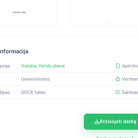
informacija
orija:
Vadyba
,
Verslo planai
Apimtis
Universitetinis
Vertini
tipas:
DOCX failas
Šaltiniai
Atsisiųsti darbą