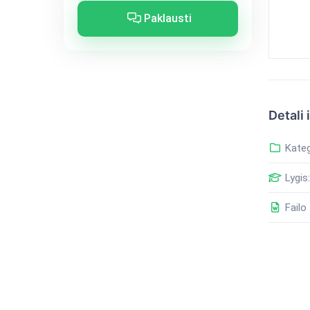
Paklausti
Detali 
Kateg
Lygis:
Failo 