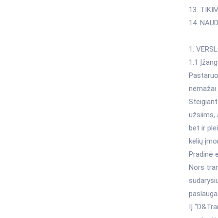
13. TIKI
14. NAU
1. VERSL
1.1 Įžan
Pastaruo
nemažai 
Steigiant
užsiims, 
bet ir pl
kelių įmo
Pradinė 
Nors tran
sudarysiu
paslauga
IĮ “D&Tran