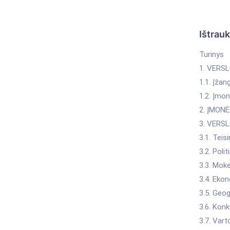
Ištrau
Turinys
1. VERSL
1.1. Įža
1.2. Įmo
2. ĮMON
3. VERS
3.1. Tei
3.2. Pol
3.3. Mok
3.4. Eko
3.5. Geo
3.6. Kon
3.7. Var