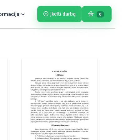
ormacija
Įkelti darbą
0