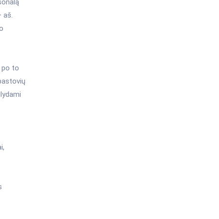
sonalą
– aš.
io
 po to
pastovių
ūlydami
i,
s