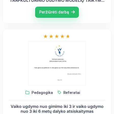
TARPKULTŪRINIO UGDYMO MODELIŲ TAIKYMO
ATVEJAI IKIMOKYKLINIO UGDYMO ĮSTAIGOJE
Peržiūrėti darbą
Pedagogika
Referatai
Vaiko ugdymo nuo gimimo iki 3 ir vaiko ugdymo
nuo 3 iki 6 metų dalyko atsiskaitymas