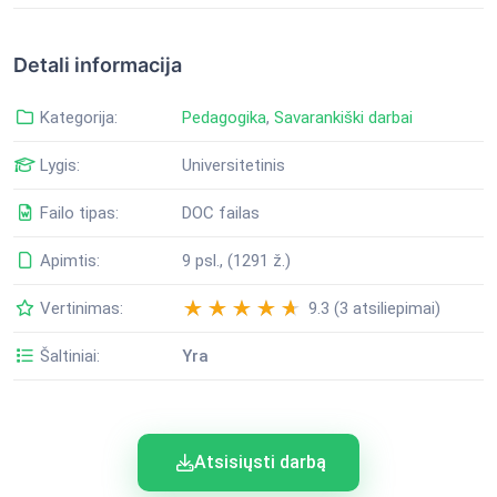
Detali informacija
Kategorija:
Pedagogika
,
Savarankiški darbai
Lygis:
Universitetinis
Failo tipas:
DOC failas
Apimtis:
9 psl., (1291 ž.)
Vertinimas:
9.3 (3 atsiliepimai)
Šaltiniai:
Yra
Atsisiųsti darbą