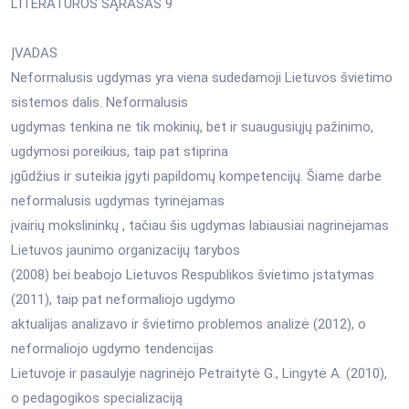
LITERATŪROS SĄRAŠAS 9
ĮVADAS
Neformalusis ugdymas yra viena sudedamoji Lietuvos švietimo
sistemos dalis. Neformalusis
ugdymas tenkina ne tik mokinių, bet ir suaugusiųjų pažinimo,
ugdymosi poreikius, taip pat stiprina
įgūdžius ir suteikia įgyti papildomų kompetencijų. Šiame darbe
neformalusis ugdymas tyrinėjamas
įvairių mokslininkų , tačiau šis ugdymas labiausiai nagrinėjamas
Lietuvos jaunimo organizacijų tarybos
(2008) bei beabojo Lietuvos Respublikos švietimo įstatymas
(2011), taip pat neformaliojo ugdymo
aktualijas analizavo ir švietimo problemos analizė (2012), o
neformaliojo ugdymo tendencijas
Lietuvoje ir pasaulyje nagrinėjo Petraitytė G., Lingytė A. (2010),
o pedagogikos specializaciją