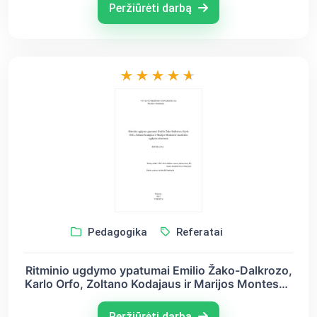
Peržiūrėti darbą
Pedagogika
Referatai
Ritminio ugdymo ypatumai Emilio Žako-Dalkrozo,
Karlo Orfo, Zoltano Kodajaus ir Marijos Montesori
muzikinio ugdymo sistemose
Peržiūrėti darbą