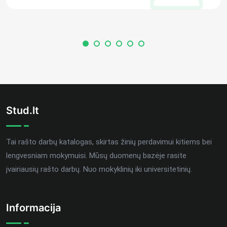
Stud.lt
Tai rašto darbų katalogas, skirtas žinių perdavimui kitiems bei
lengvesniam mokymuisi. Mūsų duomenų bazėje rasite
įvairiausių rašto darbų. Nuo mokyklinių iki universitetinių.
Informacija