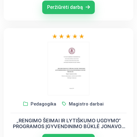
Peržiūrėti darbą
Pedagogika
Magistro darbai
„RENGIMO ŠEIMAI IR LYTIŠKUMO UGDYMO“
PROGRAMOS ĮGYVENDINIMO BŪKLĖ JONAVOS
RAJONO BENDROJO UGDYMO MOKYKLOSE