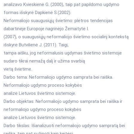
analizavo Kvieskienė G. (2000), taip pat papildomo ugdymo
formas išskyrė Dapkienė S.(2002).
Neformaliojo suaugusiųjų švietimo: plėtros tendencijas
dabartinėje Europoje nagrinėjo Žemaitytė I.
(2007), o suaugusiųjų neformaliojo švietimo socialinį kontekstą
išskyrė Butvilienė J. (2011). Taigi,
tampa aišku, jog neformalusis ugdymas švietimo sistemoje
sudaro tikrai nemažą dalį ir užima svarbią
vietą švietime.
Darbo tema: Neformaliojo ugdymo samprata bei raiška.
Neformaliojo ugdymo proceso kokybės
analizė Lietuvos švietimo sistemoje.
Darbo objektas: Neformaliojo ugdymo samprata bei raiška ir
neformaliojo ugdymo proceso kokybės
analizė Lietuvos švietimo sistemoje.
Darbo tikslas: Išanalizuoti neformaliojo ugdymo sampratą bei
raišką, taip pat sužinoti kaip keitėsi