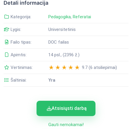
Detali informacija
Kategorija:
Pedagogika
,
Referatai
Lygis:
Universitetinis
Failo tipas:
DOC failas
Apimtis:
14 psl., (2396 ž.)
Vertinimas:
9.7 (6 atsiliepimai)
Šaltiniai:
Yra
Atsisiųsti darbą
Gauti nemokamai!