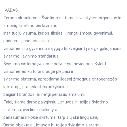
ĮVADAS
Temos aktualumas. Švietimo sistema – valstybės organizuota
žmonių švietimo bei lavinimo
institucijų visuma, kurios tikslas – rengti žmogų gyvenimui,
priderinti jį prie socialinių
visuomeninio gyvenimo sąlygų atsižvelgiant į šalyje galiojančius
švietimo, lavinimo standartus.
Švietimo sistema įvairiose šalyse yra nevienoda. Kylant
visuomenės kultūrai drauge plečiasi ir
švietimo sistema, aprėpdama ilgesnį žmogaus ontogenezės
laikotarpį, pradedant ikimokykliniu ir
baigiant brandos, ar netgi pensiniu amžiumi.
Taigi, šiame darbe palyginsiu Lietuvos ir Italijos švietimo
sistemas, įvertinsiu kokie yra
panašumai ir kokie skirtumai tarp šių skirtingų šalių.
Darbo objektas. Lietuvos ir Italijos švietimo sistemų