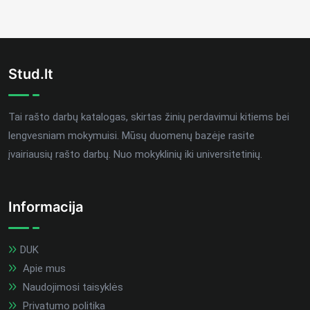
Stud.lt
Tai rašto darbų katalogas, skirtas žinių perdavimui kitiems bei
lengvesniam mokymuisi. Mūsų duomenų bazėje rasite
įvairiausių rašto darbų. Nuo mokyklinių iki universitetinių.
Informacija
DUK
Apie mus
Naudojimosi taisyklės
Privatumo politika