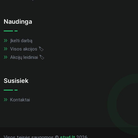
Naudinga
Įkelti darbą
Visos akcijos 🏷️
Akcijų leidiniai 🏷️
Susisiek
Kontaktai
Visos teisės saugomos ©
stud.lt
2026