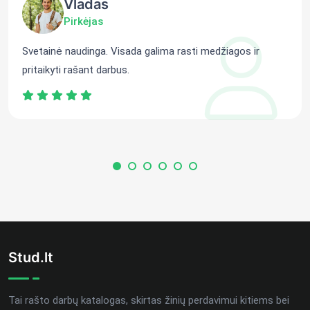
Vladas
Pirkėjas
Svetainė naudinga. Visada galima rasti medžiagos ir
pritaikyti rašant darbus.
Stud.lt
Tai rašto darbų katalogas, skirtas žinių perdavimui kitiems bei