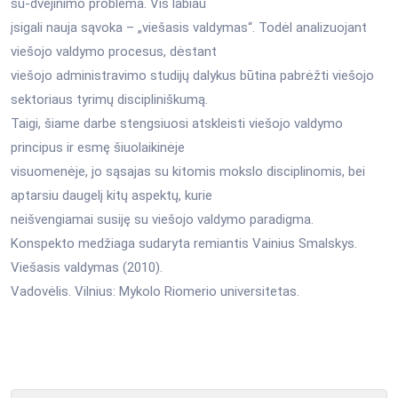
su-dvejinimo problema. Vis labiau
įsigali nauja sąvoka – „viešasis valdymas“. Todėl analizuojant
viešojo valdymo procesus, dėstant
viešojo administravimo studijų dalykus būtina pabrėžti viešojo
sektoriaus tyrimų discipliniškumą.
Taigi, šiame darbe stengsiuosi atskleisti viešojo valdymo
principus ir esmę šiuolaikinėje
visuomenėje, jo sąsajas su kitomis mokslo disciplinomis, bei
aptarsiu daugelį kitų aspektų, kurie
neišvengiamai susiję su viešojo valdymo paradigma.
Konspekto medžiaga sudaryta remiantis Vainius Smalskys.
Viešasis valdymas (2010).
Vadovėlis. Vilnius: Mykolo Riomerio universitetas.