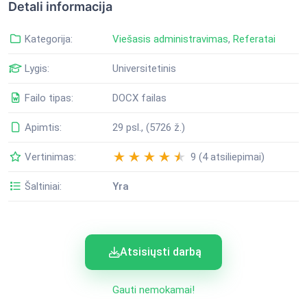
Detali informacija
Kategorija:
Viešasis administravimas
,
Referatai
Lygis:
Universitetinis
Failo tipas:
DOCX failas
Apimtis:
29 psl., (5726 ž.)
Vertinimas:
9 (4 atsiliepimai)
Šaltiniai:
Yra
Atsisiųsti darbą
Gauti nemokamai!