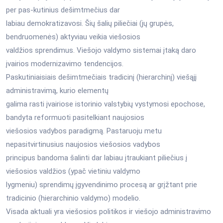
per pas-kutinius dešimtmečius dar
labiau demokratizavosi. Šių šalių piliečiai (jų grupės,
bendruomenės) aktyviau veikia viešosios
valdžios sprendimus. Viešojo valdymo sistemai įtaką daro
įvairios modernizavimo tendencijos.
Paskutiniaisiais dešimtmečiais tradicinį (hierarchinį) viešąjį
administravimą, kurio elementų
galima rasti įvairiose istorinio valstybių vystymosi epochose,
bandyta reformuoti pasitelkiant naujosios
viešosios vadybos paradigmą. Pastaruoju metu
nepasitvirtinusius naujosios viešosios vadybos
principus bandoma šalinti dar labiau įtraukiant piliečius į
viešosios valdžios (ypač vietiniu valdymo
lygmeniu) sprendimų įgyvendinimo procesą ar grįžtant prie
tradicinio (hierarchinio valdymo) modelio.
Visada aktuali yra viešosios politikos ir viešojo administravimo