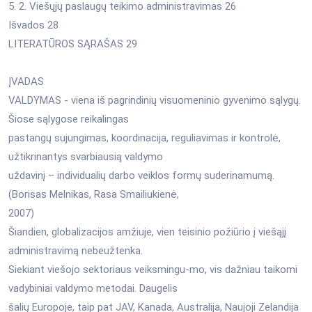
5. 2. Viešųjų paslaugų teikimo administravimas 26
Išvados 28
LITERATŪROS SĄRAŠAS 29
ĮVADAS
VALDYMAS - viena iš pagrindinių visuomeninio gyvenimo sąlygų.
Šiose sąlygose reikalingas
pastangų sujungimas, koordinacija, reguliavimas ir kontrolė,
užtikrinantys svarbiausią valdymo
uždavinį – individualių darbo veiklos formų suderinamumą.
(Borisas Melnikas, Rasa Smailiukienė,
2007)
Šiandien, globalizacijos amžiuje, vien teisinio požiūrio į viešąjį
administravimą nebeužtenka.
Siekiant viešojo sektoriaus veiksmingu-mo, vis dažniau taikomi
vadybiniai valdymo metodai. Daugelis
šalių Europoje, taip pat JAV, Kanada, Australija, Naujoji Zelandija