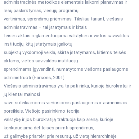
administracinės metodikos elementais laikomi planavimas ir
lėšų paskirstymas, viešųjų programų
vertinimas, sprendimų priėmimas. Tiksliau tariant, viešasis
administravimas – tai įstatymais ir kitais
teisės aktais reglamentuojama valstybės ir vietos savivaldos
institucijų, kitų įstatymais įgaliotų
subjektų vykdomoji veikla, skirta įstatymams, kitiems teisės
aktams, vietos savivaldos institucijų
sprendimams įgyvendinti, numatytoms viešoms paslaugoms
administruoti (Parsons, 2001).
Viešasis administravimas yra ta pati rinka, kurioje biurokratai ir
jų klientai mainosi
savo suteikiamomis viešosiomis paslaugomis ir asmeniniais
poreikiais. Viešojo pasirinkimo teorija
valstybę ir jos biurokratiją traktuoja kaip areną, kurioje
konkuruojama dėl teisės priimti sprendimus,
už galimybę priartėti prie resursų, už vietą hierarchinėje