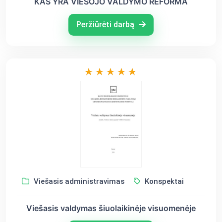
KAS YRA VIEŠOJO VALDYMO REFORMA
Peržiūrėti darbą
Viešasis administravimas
Konspektai
Viešasis valdymas šiuolaikinėje visuomenėje