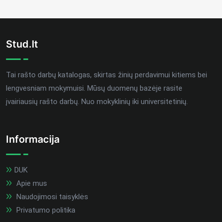
Stud.lt
Tai rašto darbų katalogas, skirtas žinių perdavimui kitiems bei
lengvesniam mokymuisi. Mūsų duomenų bazėje rasite
įvairiausių rašto darbų. Nuo mokyklinių iki universitetinių.
Informacija
DUK
Apie mus
Naudojimosi taisyklės
Privatumo politika