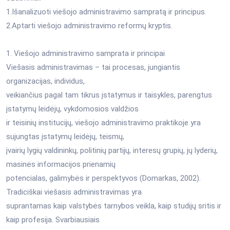
1.Išanalizuoti viešojo administravimo sampratą ir principus.
2.Aptarti viešojo administravimo reformų kryptis.
1. Viešojo administravimo samprata ir principai
Viešasis administravimas – tai procesas, jungiantis
organizacijas, individus,
veikiančius pagal tam tikrus įstatymus ir taisykles, parengtus
įstatymų leidėjų, vykdomosios valdžios
ir teisinių institucijų, viešojo administravimo praktikoje yra
sujungtas įstatymų leidėjų, teismų,
įvairių lygių valdininkų, politinių partijų, interesų grupių, jų lyderių,
masinės informacijos prienamių
potencialas, galimybės ir perspektyvos (Domarkas, 2002).
Tradiciškai viešasis administravimas yra
suprantamas kaip valstybės tarnybos veikla, kaip studijų sritis ir
kaip profesija. Svarbiausiais