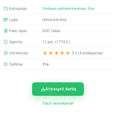
Kategorija:
Viešasis administravimas
,
Esė
Lygis:
Universitetinis
Failo tipas:
DOC failas
Apimtis:
11 psl., (1774 ž.)
Vertinimas:
9.3 (4 atsiliepimai)
Šaltiniai:
Yra
Atsisiųsti darbą
Gauti nemokamai!