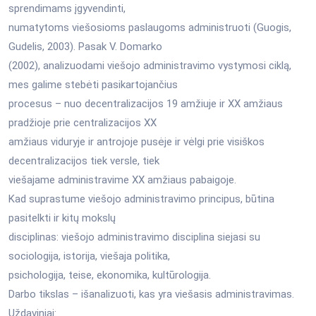
sprendimams įgyvendinti,
numatytoms viešosioms paslaugoms administruoti (Guogis,
Gudelis, 2003). Pasak V. Domarko
(2002), analizuodami viešojo administravimo vystymosi ciklą,
mes galime stebėti pasikartojančius
procesus – nuo decentralizacijos 19 amžiuje ir XX amžiaus
pradžioje prie centralizacijos XX
amžiaus viduryje ir antrojoje pusėje ir vėlgi prie visiškos
decentralizacijos tiek versle, tiek
viešajame administravime XX amžiaus pabaigoje.
Kad suprastume viešojo administravimo principus, būtina
pasitelkti ir kitų mokslų
disciplinas: viešojo administravimo disciplina siejasi su
sociologija, istorija, viešaja politika,
psichologija, teise, ekonomika, kultūrologija.
Darbo tikslas – išanalizuoti, kas yra viešasis administravimas.
Uždaviniai: