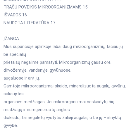
TRĄŠŲ POVEIKIS MIKROORGANIZMAMS 15
IŠVADOS 16
NAUDOTA LITERATŪRA 17
ĮŽANGA
Mus supančioje aplinkoje labai daug mikroorganizmų, tačiau jų
be specialių
prietaisų negalime pamatyti. Mikroorganizmų gausu ore,
dirvožemyje, vandenyje, gyvūnuose,
augaluose ir ant jų.
Gamtoje mikroorganizmai skaido, mineralizuota augalų, gyvūnų,
sukauptas
organines medžiagas. Jei mikroorganizmai neskaidytų šių
medžiagų ir neregeneruotų anglies
dioksido, tai negalėtų vystytis žalieji augalai, o be jų – išnyktų
gyvybė.