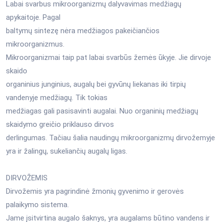
Labai svarbus mikroorganizmų dalyvavimas medžiagų
apykaitoje. Pagal
baltymų sintezę nėra medžiagos pakeičiančios
mikroorganizmus.
Mikroorganizmai taip pat labai svarbūs žemės ūkyje. Jie dirvoje
skaido
organinius junginius, augalų bei gyvūnų liekanas iki tirpių
vandenyje medžiagų. Tik tokias
medžiagas gali pasisavinti augalai. Nuo organinių medžiagų
skaidymo greičio priklauso dirvos
derlingumas. Tačiau šalia naudingų mikroorganizmų dirvožemyje
yra ir žalingų, sukeliančių augalų ligas.
DIRVOŽEMIS
Dirvožemis yra pagrindinė žmonių gyvenimo ir gerovės
palaikymo sistema.
Jame įsitvirtina augalo šaknys, yra augalams būtino vandens ir