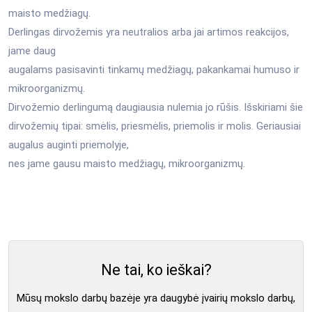
maisto medžiagų.
Derlingas dirvožemis yra neutralios arba jai artimos reakcijos,
jame daug
augalams pasisavinti tinkamų medžiagų, pakankamai humuso ir
mikroorganizmų.
Dirvožemio derlingumą daugiausia nulemia jo rūšis. Išskiriami šie
dirvožemių tipai: smėlis, priesmėlis, priemolis ir molis. Geriausiai
augalus auginti priemolyje,
nes jame gausu maisto medžiagų, mikroorganizmų.
Ne tai, ko ieškai?
Mūsų mokslo darbų bazėje yra daugybė įvairių mokslo darbų,