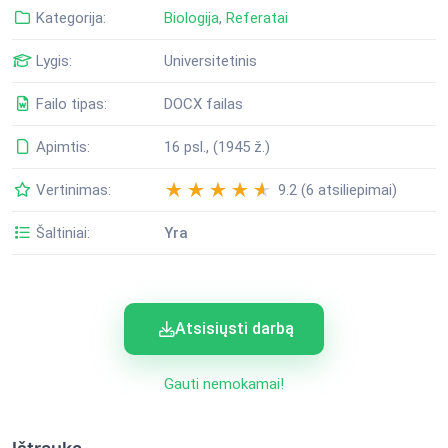
Kategorija:
Biologija
,
Referatai
Lygis:
Universitetinis
Failo tipas:
DOCX failas
Apimtis:
16 psl., (1945 ž.)
Vertinimas:
9.2 (6 atsiliepimai)
Šaltiniai:
Yra
Atsisiųsti darbą
Gauti nemokamai!