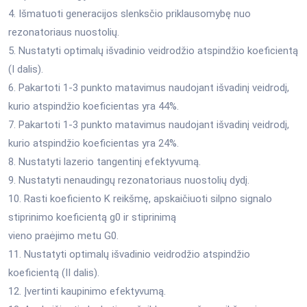
4. Išmatuoti generacijos slenksčio priklausomybę nuo
rezonatoriaus nuostolių.
5. Nustatyti optimalų išvadinio veidrodžio atspindžio koeficientą
(I dalis).
6. Pakartoti 1-3 punkto matavimus naudojant išvadinį veidrodį,
kurio atspindžio koeficientas yra 44%.
7. Pakartoti 1-3 punkto matavimus naudojant išvadinį veidrodį,
kurio atspindžio koeficientas yra 24%.
8. Nustatyti lazerio tangentinį efektyvumą.
9. Nustatyti nenaudingų rezonatoriaus nuostolių dydį.
10. Rasti koeficiento K reikšmę, apskaičiuoti silpno signalo
stiprinimo koeficientą g0 ir stiprinimą
vieno praėjimo metu G0.
11. Nustatyti optimalų išvadinio veidrodžio atspindžio
koeficientą (II dalis).
12. Įvertinti kaupinimo efektyvumą.