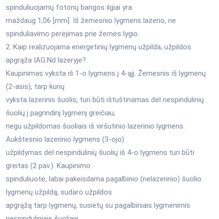
spinduliuojamų fotonų bangos ilgiai yra
maždaug 1,06 [mm]. Iš žemesnio lygmens lazerio, ne
spinduliavimo perėjimas prie žemės lygio.
2. Kaip realizuojama energetinių lygmenų užpilda, užpildos
apgrąža IAG:Nd lazeryje?
Kaupinimas vyksta iš 1-o lygmens į 4-ąjį. Žemesnis iš lygmenų
(2-asis), tarp kurių
vyksta lazerinis šuolis, turi būti ištuštinamas dėl nespindulinių
šuolių į pagrindinį lygmenį greičiau,
negu užpildomas šuoliais iš viršutinio lazerinio lygmens.
Aukštesnio lazerinio lygmens (3-ojo)
užpildymas dėl nespindulinių šuolių iš 4-o lygmens turi būti
greitas (2 pav.). Kaupinimo
spinduliuotė, labai pakeisdama pagalbinio (nelazerinio) šuolio
lygmenų užpildą, sudaro užpildos
apgrąžą tarp lygmenų, susietų su pagalbiniais lygmenimis
nespinduliniais šuoliais.