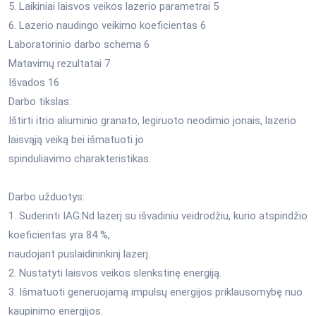
5. Laikiniai laisvos veikos lazerio parametrai 5
6. Lazerio naudingo veikimo koeficientas 6
Laboratorinio darbo schema 6
Matavimų rezultatai 7
Išvados 16
Darbo tikslas:
Ištirti itrio aliuminio granato, legiruoto neodimio jonais, lazerio
laisvąją veiką bei išmatuoti jo
spinduliavimo charakteristikas.
Darbo užduotys:
1. Suderinti IAG:Nd lazerį su išvadiniu veidrodžiu, kurio atspindžio
koeficientas yra 84 %,
naudojant puslaidininkinį lazerį.
2. Nustatyti laisvos veikos slenkstinę energiją.
3. Išmatuoti generuojamą impulsų energijos priklausomybę nuo
kaupinimo energijos.