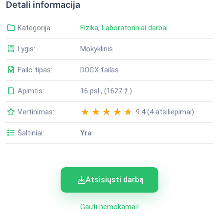
Detali informacija
Kategorija:
Fizika
,
Laboratoriniai darbai
Lygis:
Mokyklinis
Failo tipas:
DOCX failas
Apimtis:
16 psl., (1627 ž.)
Vertinimas:
9.4 (4 atsiliepimai)
Šaltiniai:
Yra
Atsisiųsti darbą
Gauti nemokamai!