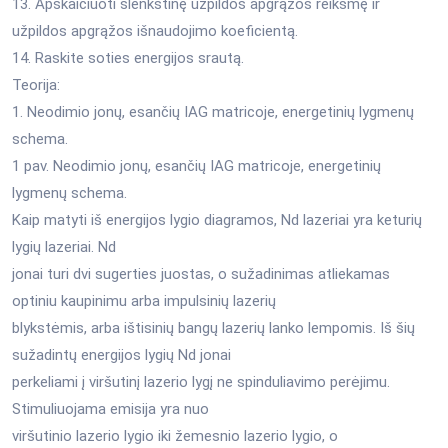
13. Apskaičiuoti slenkstinę užpildos apgrąžos reikšmę ir
užpildos apgrąžos išnaudojimo koeficientą.
14. Raskite soties energijos srautą.
Teorija:
1. Neodimio jonų, esančių IAG matricoje, energetinių lygmenų
schema.
1 pav. Neodimio jonų, esančių IAG matricoje, energetinių
lygmenų schema.
Kaip matyti iš energijos lygio diagramos, Nd lazeriai yra keturių
lygių lazeriai. Nd
jonai turi dvi sugerties juostas, o sužadinimas atliekamas
optiniu kaupinimu arba impulsinių lazerių
blykstėmis, arba ištisinių bangų lazerių lanko lempomis. Iš šių
sužadintų energijos lygių Nd jonai
perkeliami į viršutinį lazerio lygį ne spinduliavimo perėjimu.
Stimuliuojama emisija yra nuo
viršutinio lazerio lygio iki žemesnio lazerio lygio, o