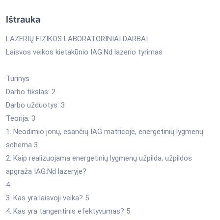
Ištrauka
LAZERIŲ FIZIKOS LABORATORINIAI DARBAI
Laisvos veikos kietakūnio IAG:Nd lazerio tyrimas
Turinys
Darbo tikslas: 2
Darbo užduotys: 3
Teorija: 3
1. Neodimio jonų, esančių IAG matricoje, energetinių lygmenų
schema 3
2. Kaip realizuojama energetinių lygmenų užpilda, užpildos
apgrąža IAG:Nd lazeryje?
4
3. Kas yra laisvoji veika? 5
4. Kas yra tangentinis efektyvumas? 5