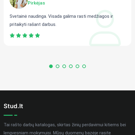
Pirkėjas
Svetainė naudinga. Visada galima rasti medžiagos ir
pritaikyti rašant darbus.
Stud.lt
Tai rašto darbų katalogas, skirtas žinių perdavimui kitiems bei
lengvesniam mokymuisi. Mūsų duomenų bazėje rasite