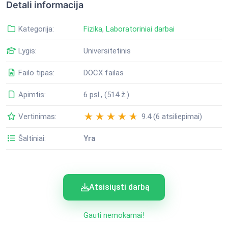
Detali informacija
Kategorija:
Fizika
,
Laboratoriniai darbai
Lygis:
Universitetinis
Failo tipas:
DOCX failas
Apimtis:
6 psl., (514 ž.)
Vertinimas:
9.4 (6 atsiliepimai)
Šaltiniai:
Yra
Atsisiųsti darbą
Gauti nemokamai!