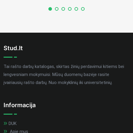
Stud.lt
Tai rašto darbų katalogas, skirtas žinių perdavimui kitiems bei
lengvesniam mokymuisi. Mūsų duomenų bazėje rasite
įvairiausių rašto darbų. Nuo mokyklinių iki universitetinių.
Informacija
DUK
Apie mus