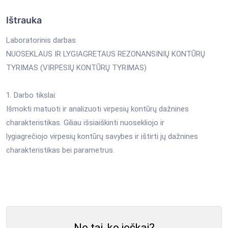
Ištrauka
Laboratorinis darbas
NUOSEKLAUS IR LYGIAGRETAUS REZONANSINIŲ KONTŪRŲ
TYRIMAS (VIRPESIŲ KONTŪRŲ TYRIMAS)
1. Darbo tikslai:
Išmokti matuoti ir analizuoti virpesių kontūrų dažnines
charakteristikas. Giliau išsiaiškinti nuosekliojo ir
lygiagrečiojo virpesių kontūrų savybes ir ištirti jų dažnines
charakteristikas bei parametrus.
Ne tai, ko ieškai?