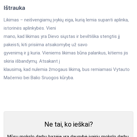
Ištrauka
Likimas – neišvengiamų įvykių eiga, kurią lemia supanti aplinka,
istorinės aplinkybės. Vieni
mano, kad likimas yra Dievo siųstas ir beviltiška stengtis jį
pakeisti, kiti prisiima atsakomybę už savo
gyvenimą ir jį kuria. Vieniems likimas būna palankus, kitiems jis
skiria išbandymų. Atsakant į
klausimą, kad nulemia žmogaus likimą, bus remiamasi Vytauto
Mačernio bei Balio Sruogos kūryba.
Ne tai, ko ieškai?
Mūsų mokslo darbų bazėje yra daugybė įvairių mokslo darbų,