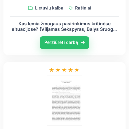
Lietuvių kalba
Rašiniai
Kas lemia žmogaus pasirinkimus kritinėse
situacijose? (Viljamas Šekspyras, Balys Sruoga,
Antanas Škėma)
Peržiūrėti darbą