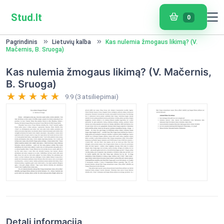
Stud.lt
0
Pagrindinis
Lietuvių kalba
Kas nulemia žmogaus likimą? (V.
Mačernis, B. Sruoga)
Kas nulemia žmogaus likimą? (V. Mačernis,
B. Sruoga)
9.9 (3 atsiliepimai)
Detali informacija