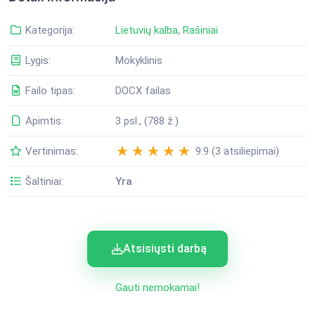
Kategorija:
Lietuvių kalba
,
Rašiniai
Lygis:
Mokyklinis
Failo tipas:
DOCX failas
Apimtis:
3 psl., (788 ž.)
Vertinimas:
9.9 (3 atsiliepimai)
Šaltiniai:
Yra
Atsisiųsti darbą
Gauti nemokamai!