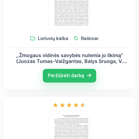
Lietuvių kalba
Rašiniai
,,Žmogaus vidinės savybės nulemia jo likimą”
(Juozas Tumas-Vaižgantas, Balys Sruoga, V.
Mykolaitis-Putinas)
Peržiūrėti darbą