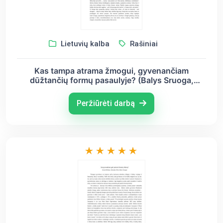
Lietuvių kalba
Rašiniai
Kas tampa atrama žmogui, gyvenančiam
dūžtančių formų pasaulyje? (Balys Sruoga,
Salomėja Nėris, Vytautas Mačernis)
Peržiūrėti darbą