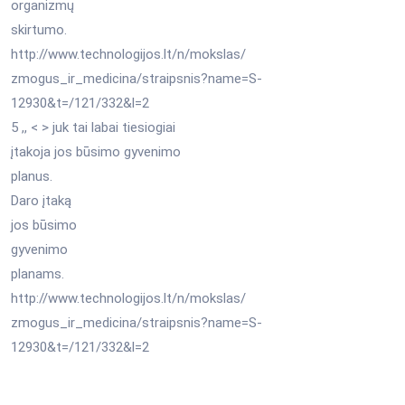
organizmų
skirtumo.
http://www.technologijos.lt/n/mokslas/
zmogus_ir_medicina/straipsnis?name=S-
12930&t=/121/332&l=2
5 ,, < > juk tai labai tiesiogiai
įtakoja jos būsimo gyvenimo
planus.
Daro įtaką
jos būsimo
gyvenimo
planams.
http://www.technologijos.lt/n/mokslas/
zmogus_ir_medicina/straipsnis?name=S-
12930&t=/121/332&l=2