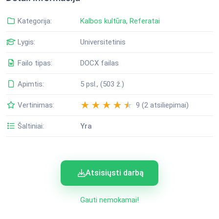
Kategorija:
Kalbos kultūra
,
Referatai
Lygis:
Universitetinis
Failo tipas:
DOCX failas
Apimtis:
5 psl., (503 ž.)
Vertinimas:
9 (2 atsiliepimai)
Šaltiniai:
Yra
Atsisiųsti darbą
Gauti nemokamai!