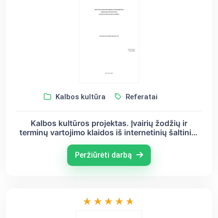
Kalbos kultūra
Referatai
Kalbos kultūros projektas. Įvairių žodžių ir
terminų vartojimo klaidos iš internetinių šaltinių,
laikraščių, tv ir radijo laidų bei jų ištaisymas.
Peržiūrėti darbą