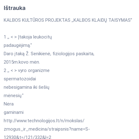
Ištrauka
KALBOS KULTŪROS PROJEKTAS ,,KALBOS KLAIDŲ TAISYMAS”
1 ,, < > Įtakoja leukocitų
padaugėjimą."
Daro įtaką Ž. Senikienė, fiziologijos paskaita,
2015m.kovo mėn.
2 ,, < > vyro organizme
spermatozoidai
nebesigamina iki šešių
mėnesių."
Nėra
gaminami
http://www.technologijos.lt/n/mokslas/
zmogus_ir_medicina/straipsnis?name=S-
12930&t=/121/332&l=2