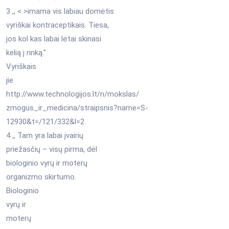
3 ,, < >imama vis labiau domėtis
vyriškai kontraceptikais. Tiesa,
jos kol kas labai lėtai skinasi
kelią į rinką."
Vyriškais
jie
http://www.technologijos.lt/n/mokslas/
zmogus_ir_medicina/straipsnis?name=S-
12930&t=/121/332&l=2
4 ,, Tam yra labai įvairių
priežasčių – visų pirma, dėl
biologinio vyrų ir moterų
organizmo skirtumo.
Biologinio
vyrų ir
moterų