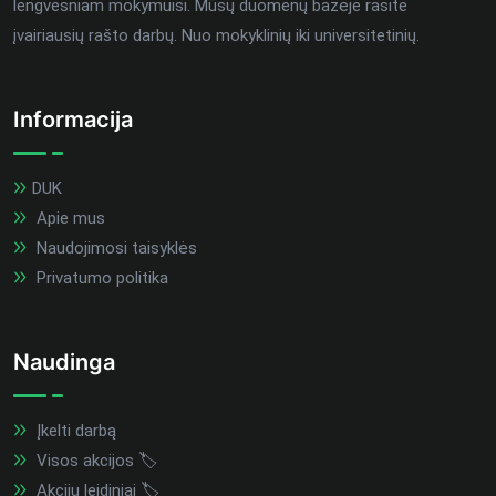
lengvesniam mokymuisi. Mūsų duomenų bazėje rasite
įvairiausių rašto darbų. Nuo mokyklinių iki universitetinių.
Informacija
DUK
Apie mus
Naudojimosi taisyklės
Privatumo politika
Naudinga
Įkelti darbą
Visos akcijos 🏷️
Akcijų leidiniai 🏷️