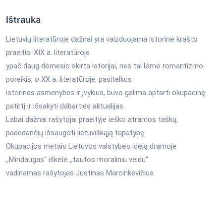
Ištrauka
Lietuvių literatūroje dažnai yra vaizduojama istorinė krašto
praeitis. XIX a. literatūroje
ypač daug dėmesio skirta istorijai, nes tai lėmė romantizmo
poreikis, o XX a. literatūroje, pasitelkus
istorines asmenybes ir įvykius, buvo galima aptarti okupacinę
patirtį ir išsakyti dabarties aktualijas.
Labai dažnai rašytojai praeityje ieško atramos taškų,
padedančių išsaugoti lietuviškąją tapatybę.
Okupacijos metais Lietuvos valstybės idėją dramoje
,,Mindaugas“ iškėlė ,,tautos moraliniu veidu“
vadinamas rašytojas Justinas Marcinkevičius.