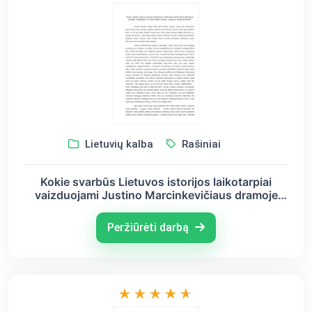
Lietuvių kalba
Rašiniai
Kokie svarbūs Lietuvos istorijos laikotarpiai
vaizduojami Justino Marcinkevičiaus dramoje
,,Mindaugas“ ir Icchoko Mero romane ,,Lygiosios
trunka akimirką“?
Peržiūrėti darbą