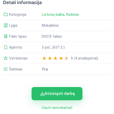
Detali informacija
Kategorija:
Lietuvių kalba
,
Rašiniai
Lygis:
Mokyklinis
Failo tipas:
DOCX failas
Apimtis:
3 psl., (637 ž.)
Vertinimas:
9 (4 atsiliepimai)
Šaltiniai:
Yra
Atsisiųsti darbą
Gauti nemokamai!