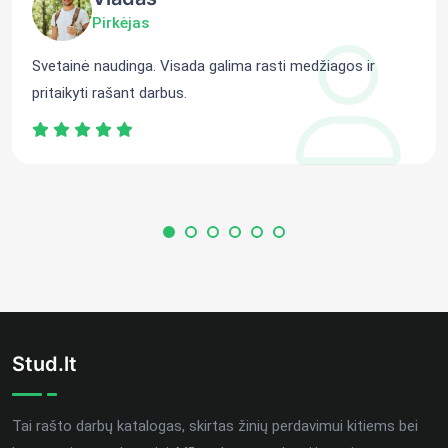
Pirkėjas
Svetainė naudinga. Visada galima rasti medžiagos ir
pritaikyti rašant darbus.
Stud.lt
Tai rašto darbų katalogas, skirtas žinių perdavimui kitiems bei