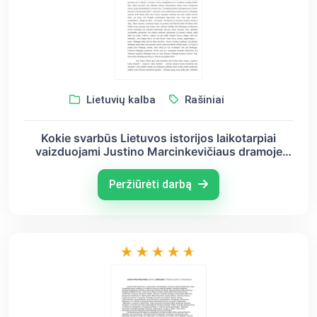
Lietuvių kalba
Rašiniai
Kokie svarbūs Lietuvos istorijos laikotarpiai
vaizduojami Justino Marcinkevičiaus dramoje
,,Mindaugas“ ir Icchoko Mero romane ,,Lygiosios
trunka akimirką“?
Peržiūrėti darbą