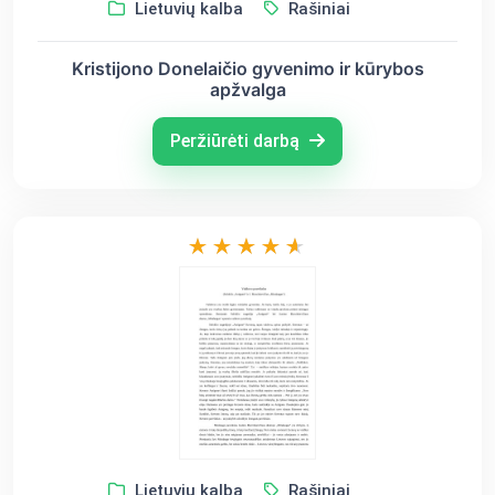
Lietuvių kalba
Rašiniai
Kristijono Donelaičio gyvenimo ir kūrybos
apžvalga
Peržiūrėti darbą
Lietuvių kalba
Rašiniai