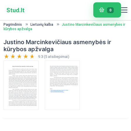
Stud.lt
0
Pagrindinis
Lietuvių kalba
Justino Marcinkevičiaus asmenybės ir
kūrybos apžvalga
Justino Marcinkevičiaus asmenybės ir
kūrybos apžvalga
9.3 (5 atsiliepimai)