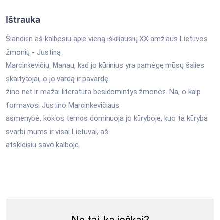
Ištrauka
Šiandien aš kalbėsiu apie vieną iškiliausių XX amžiaus Lietuvos
žmonių - Justiną
Marcinkevičių. Manau, kad jo kūrinius yra pamėgę mūsų šalies
skaitytojai, o jo vardą ir pavardę
žino net ir mažai literatūra besidomintys žmonės. Na, o kaip
formavosi Justino Marcinkevičiaus
asmenybė, kokios temos dominuoja jo kūryboje, kuo ta kūryba
svarbi mums ir visai Lietuvai, aš
atskleisiu savo kalboje.
Ne tai, ko ieškai?