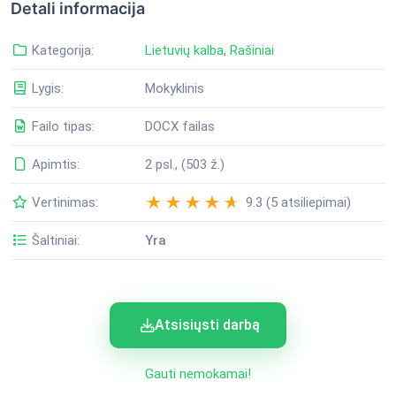
Detali informacija
Kategorija:
Lietuvių kalba
,
Rašiniai
Lygis:
Mokyklinis
Failo tipas:
DOCX failas
Apimtis:
2 psl., (503 ž.)
Vertinimas:
9.3 (5 atsiliepimai)
Šaltiniai:
Yra
Atsisiųsti darbą
Gauti nemokamai!