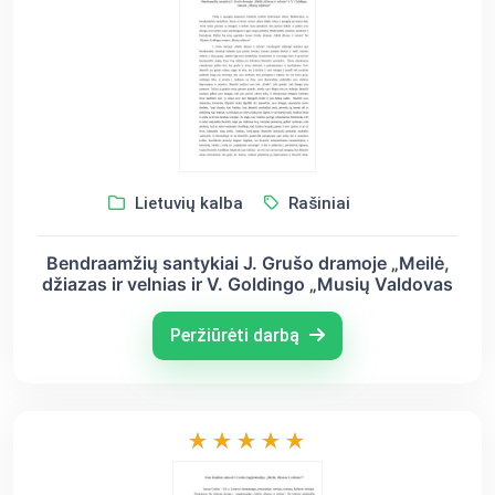
Lietuvių kalba
Rašiniai
Bendraamžių santykiai J. Grušo dramoje „Meilė,
džiazas ir velnias ir V. Goldingo „Musių Valdovas
Peržiūrėti darbą