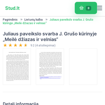
Stud.lt
0
Pagrindinis
Lietuvių kalba
Juliaus paveikslo svarba J. Grušo
kūrinyje „Meilė džiazas ir velnias“
Juliaus paveikslo svarba J. Grušo kūrinyje
„Meilė džiazas ir velnias“
9.2 (4 atsiliepimai)
Detali informacija