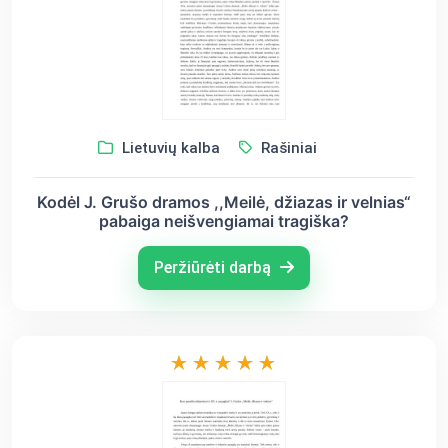
Lietuvių kalba
Rašiniai
Kodėl J. Grušo dramos ,,Meilė, džiazas ir velnias“
pabaiga neišvengiamai tragiška?
Peržiūrėti darbą