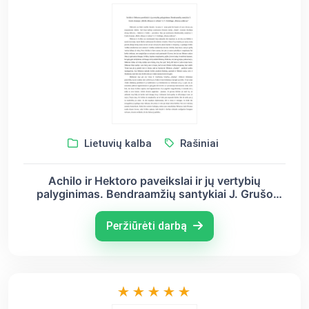
Lietuvių kalba
Rašiniai
Achilo ir Hektoro paveikslai ir jų vertybių
palyginimas. Bendraamžių santykiai J. Grušo
dramoje „Meilė, džiazas ir velnias“ ir V. Goldingo
„Musių valdovas“
Peržiūrėti darbą