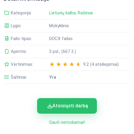
Kategorija:
Lietuvių kalba
,
Rašiniai
Lygis:
Mokyklinis
Failo tipas:
DOCX failas
Apimtis:
3 psl., (667 ž.)
Vertinimas:
9.2 (4 atsiliepimai)
Šaltiniai:
Yra
Atsisiųsti darbą
Gauti nemokamai!