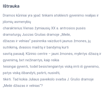
Ištrauka
Dramos kūriniai yra ypač tinkami atskleisti gyvenimo realijas ir
įdomių asmenybių
charakterius.Vienas žymiausių XX a. antrosios pusės
dramaturgų Juozas Grušas dramoje ,,Meilė,
džiazas ir velnias” pasirenka vaizduoti jaunus žmones, jų
sutrikimą, dvasios maištą ir bandymą kurti
savitą pasaulį. Kūrinio centre – jauni žmonės, mylintys džiazą ir
gyvenimą, bet nežinantys, kaip reikia
teisingai gyventi, todėl besistengiantys viską imti iš gyvenimo,
patys viską išbandyti, patirti, nusivilti,
tikėti. Tad kokia Juliaus paveikslo svarba J. Grušo dramoje
„Meilė džiazas ir velnias“?